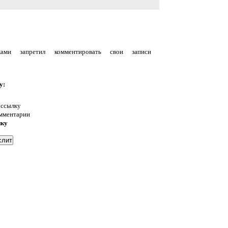
уками запретил комментировать свои записи
у:
 ссылку
омментарии
нку