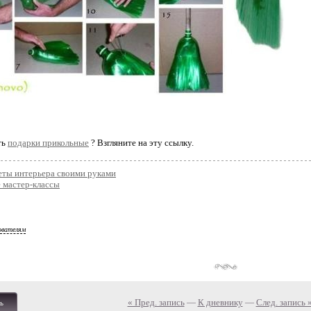
ть
подарки прикольные
? Взгляните на эту ссылку.
еты интерьера своими руками
 мастер-классы
ователям
« Пред. запись
—
К дневнику
—
След. запись 
ь