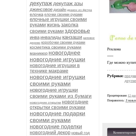
декупаж
декупаж азы
джинсовое
дизайн
дракон из фетра
елочка
елочки своими руками
елочные игрушки своими
руками
жизнь
заколка
здоровье
своими руками
канзаши
инва
инвалиды
каповое
коробочки своими руками
дерево
косметика своими руками
Реклама
новогоднее
маникюр
-----
новогодние игрушки
Где можно купи
новогодние игрушки в
технике макраме
Рубрики:
предм
новогодние игрушки
другие
своими руками
новогодние игрушки
своими руками из бумаги
Процитировано
12 раз
Понравилось:
3 польз
новогодние
новогодние открытки
открытки своими руками
новогодние подарки
своими руками
новогодние поделки
новогодний декор
новый год
Комментироват