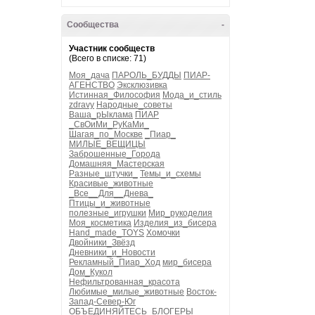
Сообщества
-
Участник сообществ
(Всего в списке: 71)
Моя_дача
ПАРОЛЬ_БУДДЫ
ПИАР-
АГЕНСТВО
Эксклюзивка
Истинная_Философия
Мода_и_стиль
zdravy
Народные_советы
Ваша_рЫклама
ПИАР
_СвОиМи_РуКаМи_
Шагая_по_Москве
_Пиар_
МИЛЫЕ_ВЕЩИЦЫ
Заброшенные_Города
Домашняя_Мастерская
Разные_штучки_
Темы_и_схемы
Красивые_животные
_Все__Для__Днева_
Птицы_и_животные
полезные_игрушки
Мир_рукоделия
Моя_косметика
Изделия_из_бисера
Hand_made_TOYS
Хомочки
Двойники_Звёзд
Дневники_и_Новости
Рекламный_Пиар_Ход
мир_бисера
Дом_Кукол
Нефильтрованная_красота
Любимые_милые_животные
Восток-
Запад-Север-Юг
ОБЪЕДИНЯЙТЕСЬ_БЛОГЕРЫ