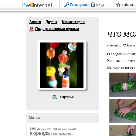
Регистрация
Вход
Рейтинги
Записи
Друзья
Комментарии
Подарки своими руками
ЧТО МО
Пятница, 12 Июля 
О создании ориг
Как вам практич
Взгляните на эт
В друзья
Метки
-
seo
арома плитки
арома саше
аюрведа
бохо
выпускной