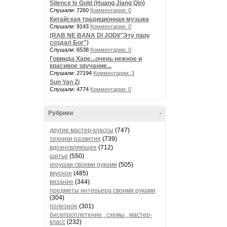
Silence Is Gold (Huang Jiang Qin)
Слушали: 7260
Комментарии: 0
Китайская традиционная музыка
Слушали: 9143
Комментарии: 0
(RAB NE BANA DI JODI/"Эту пару
создал Бог")
Слушали: 6538
Комментарии: 0
Говинда Харе...очень нежное и
красивое звучание...
Слушали: 27194
Комментарии: 3
Sun Yan Zi
Слушали: 4774
Комментарии: 0
Рубрики
-
другие мастер-классы
(747)
техники развития
(739)
вдохновляющее
(712)
шитье
(550)
игрушки своими руками
(505)
вкусное
(485)
вязание
(344)
предметы интерьера своими руками
(304)
полезное
(301)
бисепроплетение , схемы , мастер-
класс
(232)