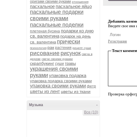
оригами своими руками
отношения
пасхальное
пасхальное яйцо
пасхальные подарки
своими руками
Добавить комм
пасхальные поделки
Введите свое имя и
подарки ко дню
плетеная бусина
св. валентина
подарок на день
прически
Регистрация
св. валентина
рак
растения
психология
рецепт суши
Текст коммен
рисование
рисунок
свеча в
дереве
свечи своими руками
скрапбукинг
травы
суши
украшения своими
руками
упаковка подарка
упаковка подарка своими руками
упаковка своими руками
фетр
цветы из лент
цветы из ткани
Проверка орфог
Музыка
-
Все (10)