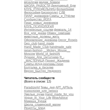
вязалочки
мадам_бовари
ШКОЛА_РАДОСТИ
Декупажный_Бум
КЛУБ_РУКОДЕЛЬНИЦ
Волшебники
Философия
Бисероплет
СДВ
ПИАР_дневников
Симпы_и_ПЧёлки
Сообщество_ЙОГА
Пиар_новых_дневников
КЛУБ_ПСИХОЛОГиЯ
Интересные_ссылки
февраль_14
Все_для_днева
Обмен_симпами
животные_должны_жить
Оформление_дневника
Decor_Rospis
Geo_club
hand_made
Hand_Made_Club
handmade_sale
japan-fashion
__Mickey_Mouse__
Moscow
World_of_fashioN
Лучшее_Для_Цитатника
Я_-
_МАСТЕРИЦА
Проект_Жадинка
Симпы-флуд-рекламы-пиар
Болталка_в_беседке
Вкусно_Быстро_Недорого
Читатель сообществ
(Всего в списке: 12)
ParadizeArt
Темы_дня
АРТ_АРТель
психология_нлп_гипноз
Умелые_ручки
Hand_made_for_you
Vogue_In_Your_Life
WiseAdvice
Мамаша_Кураж
Школа_славянской_магии
Рецепты_блюд