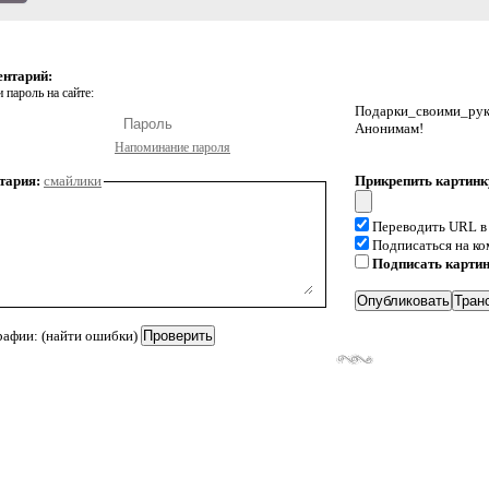
ентарий:
 пароль на сайте:
Подарки_своими_р
Анонимам!
Напоминание пароля
тария:
смайлики
Прикрепить картинк
Переводить URL в
Подписаться на к
Подписать карти
рафии: (найти ошибки)