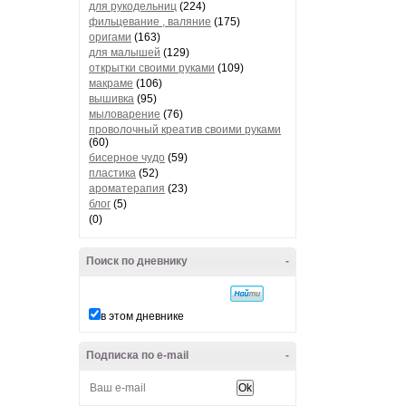
для рукодельниц
(224)
фильцевание , валяние
(175)
оригами
(163)
для малышей
(129)
открытки своими руками
(109)
макраме
(106)
вышивка
(95)
мыловарение
(76)
проволочный креатив своими руками
(60)
бисерное чудо
(59)
пластика
(52)
ароматерапия
(23)
блог
(5)
(0)
Поиск по дневнику
-
в этом дневнике
Подписка по e-mail
-