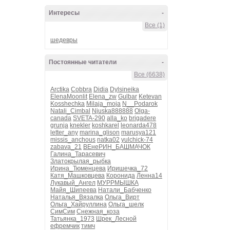
Интересы
-
Все (1)
шедевры
Постоянные читатели
-
Все (6638)
Arctika
Cobbra
Didia
Dylsineika
ElenaMoonlit
Elena_zw
Gulbar
Ketevan
Kosshechka
Milaja_moja
N__Podarok
Natali_Cimbal
Njuska888888
Olga-
canada
SVETA-290
alla_ko
brigadere
grunja
knekler
koshkarel
leonarda478
letter_any
marina_glison
marusya121
missis_anchous
natka02
yulchick-74
zabava_21
ВЕнеРИН_БАШМАЧОК
Галина_Тарасевич
Златокрылая_рыбка
Ирина_Тюменцева
Иришечка_72
Катя_Машковцева
Коронида
Ленна14
Лукавый_Ангел
МУРРМЫШКА
Майя_Шипеева
Натали_Бабченко
Наталья_Вязалка
Ольга_Вирт
Ольга_Хайруллина
Ольга_шелк
СимСим
Снежная_коза
Татьянка_1973
Шрек_Лесной
ефремчик
тимч