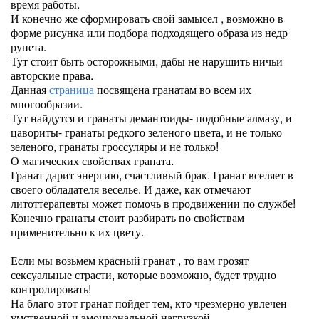
время работы.
И конечно же сформировать свой замысел , возможно в
форме рисунка или подбора подходящего образа из недр
рунета.
Тут стоит быть осторожными, дабы не нарушить ничьи
авторские права.
Данная
страница
посвящена гранатам во всем их
многообразии.
Тут найдутся и гранаты демантоиды- подобные алмазу, и
цавориты- гранаты редкого зеленого цвета, и не только
зеленого, гранаты гроссуляры и не только!
О магических свойствах граната.
Гранат дарит энергию, счастливый брак. Гранат вселяет в
своего обладателя веселье. И даже, как отмечают
литоттерапевты может помочь в продвижении по службе!
Конечно гранаты стоит разбирать по свойствам
применительно к их цвету.
Если мы возьмем красный гранат , то вам грозят
сексуальные страсти, которые возможно, будет трудно
контролировать!
На благо этот гранат пойдет тем, кто чрезмерно увлечен
умственной и эмоциональной нагрузкой.