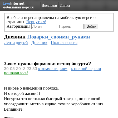
Live
Internet
Дневники
Личка
мобильная версия
Вы были перенаправлены на мобильную версию
страницы.
Вернуться!
Авторизация
Дневник
Подарки_своими_руками
Лента друзей
-
Дневник
-
Полная версия
Зачем нужны формочки из-под йогурта?
30-05-2013 23:33
к комментариям
-
к полной версии
-
понравилось!
И вновь о наведении порядка.
И о второй жизни: )
Йогурты это не только быстрый завтрак, но и способ
упорядочнить место в ящике, точнее коробочки от них...
Взгляните: