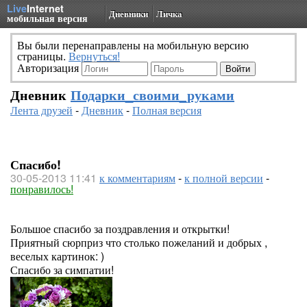
Live
Internet
Дневники
Личка
мобильная версия
Вы были перенаправлены на мобильную версию
страницы.
Вернуться!
Авторизация
Дневник
Подарки_своими_руками
Лента друзей
-
Дневник
-
Полная версия
Спасибо!
30-05-2013 11:41
к комментариям
-
к полной версии
-
понравилось!
Большое спасибо за поздравления и открытки!
Приятный сюрприз что столько пожеланий и добрых ,
веселых картинок: )
Спасибо за симпатии!