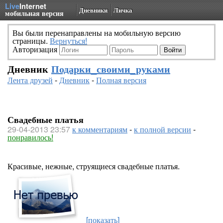
Live
Internet
Дневники
Личка
мобильная версия
Вы были перенаправлены на мобильную версию
страницы.
Вернуться!
Авторизация
Дневник
Подарки_своими_руками
Лента друзей
-
Дневник
-
Полная версия
Свадебные платья
29-04-2013 23:57
к комментариям
-
к полной версии
-
понравилось!
Красивые, нежные, струящиеся свадебные платья.
[показать]