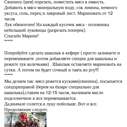
Свинину (шея) порезать, поместить мясо в емкость.
Добавить в мясо минеральную воду, сок лимона, немного
уксуса, соль, перец и лавровый лист. Мариновать от 12
часов
Лук обязателен! На каждый кусочек мяса - половинка
небольшой луковицы (разрезать поперек).
Спасибо Марине!
*****
Попробуйте сделать шашлык в кефире ( просто заливаете и
перемешиваете ,потом добавляете специи для шашлыка и
режите лук колечками) . Шашлык оставляете мариновать на
сутки. А потом он будет сочный и таять во рту!!!
*****
Мы делаем так: мясо режется кусками(свинина), посыпается
спецприправой (берем на базаре специально для
шашлыка),ставим на 12-15 часов, выливаем масло
подсолнечное и все перемешивается.
Да,вначале солится и луку побольше. Вот и все.
Продолжение следует.