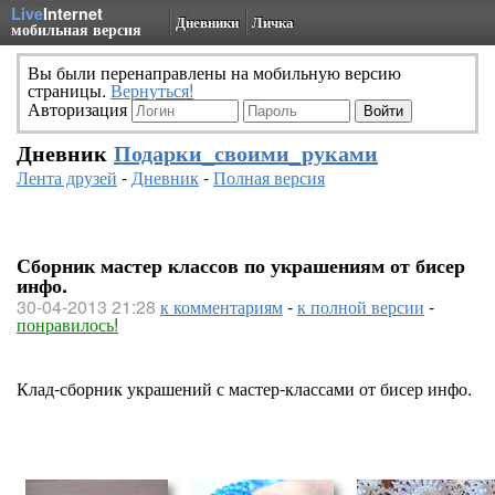
Live
Internet
Дневники
Личка
мобильная версия
Вы были перенаправлены на мобильную версию
страницы.
Вернуться!
Авторизация
Дневник
Подарки_своими_руками
Лента друзей
-
Дневник
-
Полная версия
Сборник мастер классов по украшениям от бисер
инфо.
30-04-2013 21:28
к комментариям
-
к полной версии
-
понравилось!
Клад-сборник украшений с мастер-классами от бисер инфо.