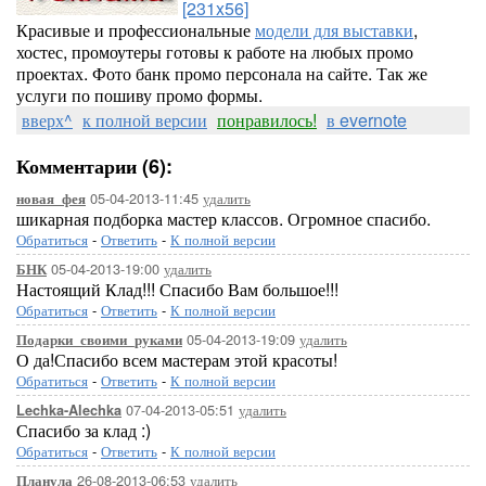
[231x56]
Красивые и профессиональные
модели для выставки
,
хостес, промоутеры готовы к работе на любых промо
проектах. Фото банк промо персонала на сайте. Так же
услуги по пошиву промо формы.
вверх^
к полной версии
понравилось!
в evernote
Комментарии (6):
05-04-2013-11:45
удалить
новая_фея
шикарная подборка мастер классов. Огромное спасибо.
Обратиться
-
Ответить
-
К полной версии
05-04-2013-19:00
удалить
БНК
Настоящий Клад!!! Спасибо Вам большое!!!
Обратиться
-
Ответить
-
К полной версии
05-04-2013-19:09
удалить
Подарки_своими_руками
О да!Спасибо всем мастерам этой красоты!
Обратиться
-
Ответить
-
К полной версии
07-04-2013-05:51
удалить
Lechka-Alechka
Спасибо за клад :)
Обратиться
-
Ответить
-
К полной версии
26-08-2013-06:53
удалить
Планула