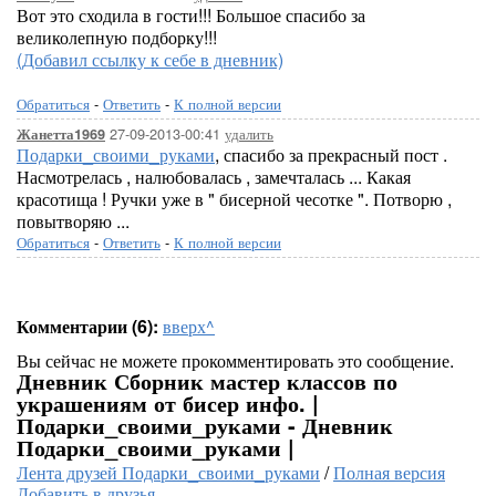
Вот это сходила в гости!!! Большое спасибо за
великолепную подборку!!!
(Добавил ссылку к себе в дневник)
Обратиться
-
Ответить
-
К полной версии
27-09-2013-00:41
удалить
Жанетта1969
Подарки_своими_руками
, спасибо за прекрасный пост .
Насмотрелась , налюбовалась , замечталась ... Какая
красотища ! Ручки уже в " бисерной чесотке ". Потворю ,
повытворяю ...
Обратиться
-
Ответить
-
К полной версии
Комментарии (6):
вверх^
Вы сейчас не можете прокомментировать это сообщение.
Дневник Сборник мастер классов по
украшениям от бисер инфо. |
Подарки_своими_руками - Дневник
Подарки_своими_руками |
Лента друзей Подарки_своими_руками
/
Полная версия
Добавить в друзья