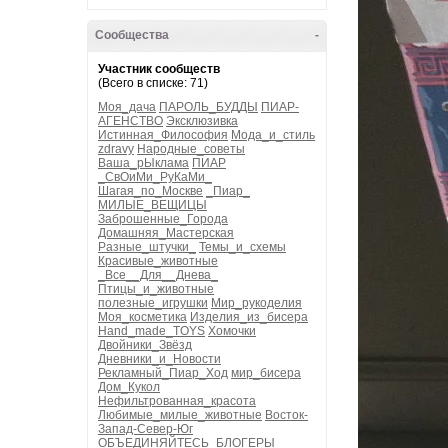
Сообщества
-
Участник сообществ
(Всего в списке: 71)
Моя_дача
ПАРОЛЬ_БУДДЫ
ПИАР-
АГЕНСТВО
Эксклюзивка
Истинная_Философия
Мода_и_стиль
zdravy
Народные_советы
Ваша_рЫклама
ПИАР
_СвОиМи_РуКаМи_
Шагая_по_Москве
_Пиар_
МИЛЫЕ_ВЕЩИЦЫ
Заброшенные_Города
Домашняя_Мастерская
Разные_штучки_
Темы_и_схемы
Красивые_животные
_Все__Для__Днева_
Птицы_и_животные
полезные_игрушки
Мир_рукоделия
Моя_косметика
Изделия_из_бисера
Hand_made_TOYS
Хомочки
Двойники_Звёзд
Дневники_и_Новости
Рекламный_Пиар_Ход
мир_бисера
Дом_Кукол
Нефильтрованная_красота
Любимые_милые_животные
Восток-
Запад-Север-Юг
ОБЪЕДИНЯЙТЕСЬ_БЛОГЕРЫ