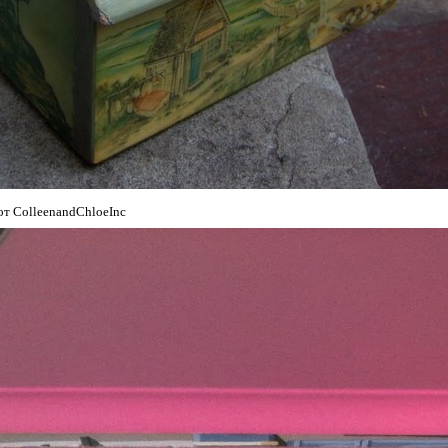
т ColleenandChloeInc