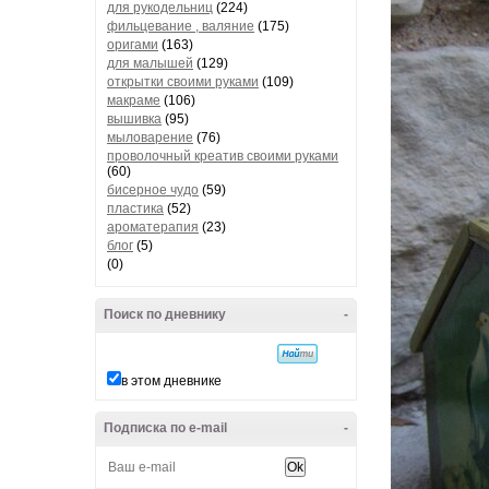
для рукодельниц
(224)
фильцевание , валяние
(175)
оригами
(163)
для малышей
(129)
открытки своими руками
(109)
макраме
(106)
вышивка
(95)
мыловарение
(76)
проволочный креатив своими руками
(60)
бисерное чудо
(59)
пластика
(52)
ароматерапия
(23)
блог
(5)
(0)
Поиск по дневнику
-
в этом дневнике
Подписка по e-mail
-