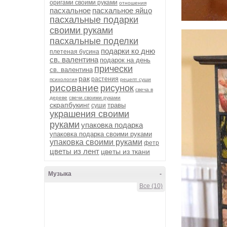
оригами своими руками
отношения
пасхальное
пасхальное яйцо
пасхальные подарки
своими руками
пасхальные поделки
подарки ко дню
плетеная бусина
св. валентина
подарок на день
прически
св. валентина
рак
растения
психология
рецепт суши
рисование
рисунок
свеча в
дереве
свечи своими руками
скрапбукинг
травы
суши
украшения своими
руками
упаковка подарка
упаковка подарка своими руками
упаковка своими руками
фетр
цветы из лент
цветы из ткани
Музыка
-
Все (10)