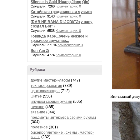
Silence Is Gold (Huang Jiang Qin)
Слушали: 7260
Комментарии: 0
Китайская традиционная музыка
Слушали: 9143
Комментарии: 0
(RAB NE BANA DI JODI/"Эту пару
создал Бог")
Слушали: 6538
Комментарии: 0
Говинда Харе...очень нежное и
красивое звучание...
Слушали: 27194
Комментарии: 3
Sun Yan Zi
Слушали: 4774
Комментарии: 0
Рубрики
-
другие мастер-классы
(747)
техники развития
(739)
вдохновляющее
(712)
шитье
(550)
Винтажный деку
игрушки своими руками
(505)
вкусное
(485)
вязание
(344)
предметы интерьера своими руками
(304)
полезное
(301)
бисепроплетение , схемы , мастер-
класс
(232)