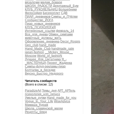
вязалочки
мадам_бовари
ШКОЛА_РАДОСТИ
Декупажный_Бум
КЛУБ_РУКОДЕЛЬНИЦ
Волшебники
Философия
Бисероплет
СДВ
ПИАР_дневников
Симпы_и_ПЧёлки
Сообщество_ЙОГА
Пиар_новых_дневников
КЛУБ_ПСИХОЛОГиЯ
Интересные_ссылки
февраль_14
Все_для_днева
Обмен_симпами
животные_должны_жить
Оформление_дневника
Decor_Rospis
Geo_club
hand_made
Hand_Made_Club
handmade_sale
japan-fashion
__Mickey_Mouse__
Moscow
World_of_fashioN
Лучшее_Для_Цитатника
Я_-
_МАСТЕРИЦА
Проект_Жадинка
Симпы-флуд-рекламы-пиар
Болталка_в_беседке
Вкусно_Быстро_Недорого
Читатель сообществ
(Всего в списке: 12)
ParadizeArt
Темы_дня
АРТ_АРТель
психология_нлп_гипноз
Умелые_ручки
Hand_made_for_you
Vogue_In_Your_Life
WiseAdvice
Мамаша_Кураж
Школа_славянской_магии
Рецепты_блюд