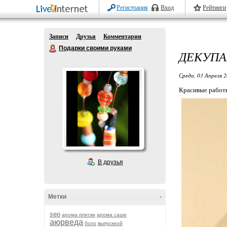
Регистрация
Вход
Рейтинги
Записи
Друзья
Комментарии
Подарки своими руками
ДЕКУПА
Среда, 03 Апреля 2
Красивые работы
В друзья
Метки
-
seo
арома плитки
арома саше
аюрведа
бохо
выпускной