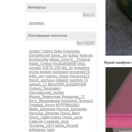
Интересы
-
Все (1)
шедевры
Постоянные читатели
-
Все (6638)
Arctika
Cobbra
Didia
Dylsineika
ElenaMoonlit
Elena_zw
Gulbar
Ketevan
Kosshechka
Milaja_moja
N__Podarok
Яркий шкафчик о
Natali_Cimbal
Njuska888888
Olga-
canada
SVETA-290
alla_ko
brigadere
grunja
knekler
koshkarel
leonarda478
letter_any
marina_glison
marusya121
missis_anchous
natka02
yulchick-74
zabava_21
ВЕнеРИН_БАШМАЧОК
Галина_Тарасевич
Златокрылая_рыбка
Ирина_Тюменцева
Иришечка_72
Катя_Машковцева
Коронида
Ленна14
Лукавый_Ангел
МУРРМЫШКА
Майя_Шипеева
Натали_Бабченко
Наталья_Вязалка
Ольга_Вирт
Ольга_Хайруллина
Ольга_шелк
СимСим
Снежная_коза
Татьянка_1973
Шрек_Лесной
ефремчик
тимч