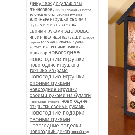
декупаж
декупаж азы
джинсовое
дизайн
дракон из фетра
елочка
елочки своими руками
елочные игрушки своими
руками
жизнь
заколка
здоровье
своими руками
канзаши
инва
инвалиды
каповое
коробочки своими руками
дерево
косметика своими руками
новогоднее
маникюр
новогодние игрушки
новогодние игрушки в
технике макраме
новогодние игрушки
своими руками
новогодние игрушки
своими руками из бумаги
новогодние
новогодние открытки
открытки своими руками
новогодние подарки
своими руками
новогодние поделки
новогодний декор
новый год