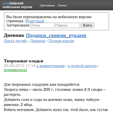
Live
Internet
Дневники
Личка
мобильная версия
Вы были перенаправлены на мобильную версию
страницы.
Вернуться!
Авторизация
Дневник
Подарки_своими_руками
Лента друзей
-
Дневник
-
Полная версия
Творожные оладьи
20-03-2013 11:14
к комментариям
-
к полной версии
-
понравилось!
Для творожных оладушек вам понадобится:
Творога пачка – около 200 г, столовые ложки 2-3 сахара –
растереть.
Добавить соли и соды на кончике ножа, чашку чайную
ряженки, 2 яйца.
Взбить венчиком. Добавить муки так, чтоб было, как густая