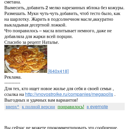
сметана.
Вымесить, добавить 2 мелко нарезанных яблока без кожуры.
Размешать. Муки чуть-чуть добавить, чтоб тесто было, как
на шарлотку. Жарить в подсолнечном масле,аккуратно
выкладывая десертной ложкой.
Что понравилось – масла впитывает немного, даже не
добавляла для жарки всей порции.
Спасибо за рецепт Наталье.
[640x418]
Реклама.
-----------
Для тех, кто ищет новое жилье для себя и своей семьи ,
ссылка на
http://vnovostroike.ru/companies/megapolis
.
Выгодных и удачных вам вариантов!
вверх^
к полной версии
понравилось!
в evernote
Вы сейчас не можете прокомментировать это сообщение.