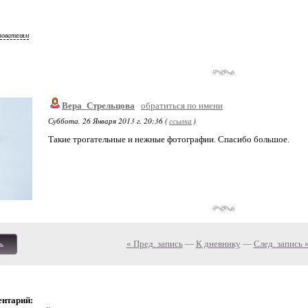
зователям
Вера_Стрельцова
обратиться по имени
Суббота, 26 Января 2013 г. 20:36 (
ссылка
)
Такие трогательные и нежные фотографии. Спасибо большое.
« Пред. запись
—
К дневнику
—
След. запись 
ь
ентарий: