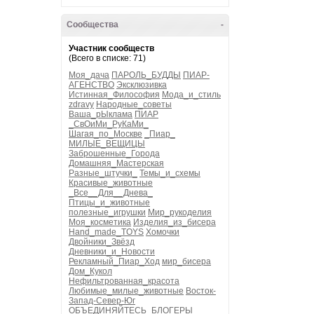
Сообщества
-
Участник сообществ
(Всего в списке: 71)
Моя_дача
ПАРОЛЬ_БУДДЫ
ПИАР-
АГЕНСТВО
Эксклюзивка
Истинная_Философия
Мода_и_стиль
zdravy
Народные_советы
Ваша_рЫклама
ПИАР
_СвОиМи_РуКаМи_
Шагая_по_Москве
_Пиар_
МИЛЫЕ_ВЕЩИЦЫ
Заброшенные_Города
Домашняя_Мастерская
Разные_штучки_
Темы_и_схемы
Красивые_животные
_Все__Для__Днева_
Птицы_и_животные
полезные_игрушки
Мир_рукоделия
Моя_косметика
Изделия_из_бисера
Hand_made_TOYS
Хомочки
Двойники_Звёзд
Дневники_и_Новости
Рекламный_Пиар_Ход
мир_бисера
Дом_Кукол
Нефильтрованная_красота
Любимые_милые_животные
Восток-
Запад-Север-Юг
ОБЪЕДИНЯЙТЕСЬ_БЛОГЕРЫ