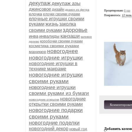
декупаж
декупаж азы
джинсовое
дизайн
дракон из фетра
Процитировано
8 раз
елочка
елочки своими руками
Понравилось:
12 поль
елочные игрушки своими
руками
жизнь
заколка
здоровье
своими руками
канзаши
инва
инвалиды
каповое
коробочки своими руками
дерево
косметика своими руками
новогоднее
маникюр
новогодние игрушки
новогодние игрушки в
технике макраме
новогодние игрушки
своими руками
новогодние игрушки
своими руками из бумаги
новогодние
новогодние открытки
открытки своими руками
Комментироват
новогодние подарки
своими руками
новогодние поделки
новогодний декор
Добавить комм
новый год