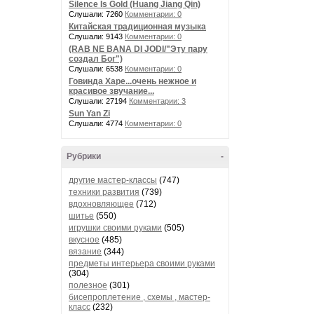
Silence Is Gold (Huang Jiang Qin)
Слушали: 7260
Комментарии: 0
Китайская традиционная музыка
Слушали: 9143
Комментарии: 0
(RAB NE BANA DI JODI/"Эту пару
создал Бог")
Слушали: 6538
Комментарии: 0
Говинда Харе...очень нежное и
красивое звучание...
Слушали: 27194
Комментарии: 3
Sun Yan Zi
Слушали: 4774
Комментарии: 0
Рубрики
-
другие мастер-классы
(747)
техники развития
(739)
вдохновляющее
(712)
шитье
(550)
игрушки своими руками
(505)
вкусное
(485)
вязание
(344)
предметы интерьера своими руками
(304)
полезное
(301)
бисепроплетение , схемы , мастер-
класс
(232)