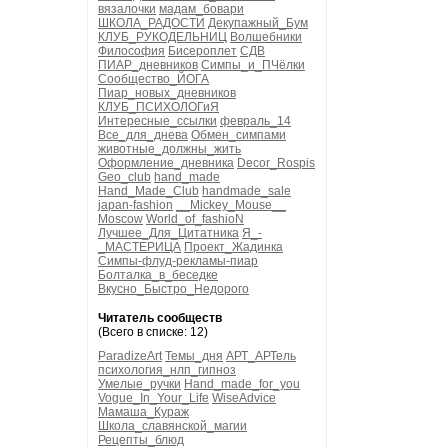
вязалочки
мадам_бовари
ШКОЛА_РАДОСТИ
Декупажный_Бум
КЛУБ_РУКОДЕЛЬНИЦ
Волшебники
Философия
Бисероплет
СДВ
ПИАР_дневников
Симпы_и_ПЧёлки
Сообщество_ЙОГА
Пиар_новых_дневников
КЛУБ_ПСИХОЛОГиЯ
Интересные_ссылки
февраль_14
Все_для_днева
Обмен_симпами
животные_должны_жить
Оформление_дневника
Decor_Rospis
Geo_club
hand_made
Hand_Made_Club
handmade_sale
japan-fashion
__Mickey_Mouse__
Moscow
World_of_fashioN
Лучшее_Для_Цитатника
Я_-
_МАСТЕРИЦА
Проект_Жадинка
Симпы-флуд-рекламы-пиар
Болталка_в_беседке
Вкусно_Быстро_Недорого
Читатель сообществ
(Всего в списке: 12)
ParadizeArt
Темы_дня
АРТ_АРТель
психология_нлп_гипноз
Умелые_ручки
Hand_made_for_you
Vogue_In_Your_Life
WiseAdvice
Мамаша_Кураж
Школа_славянской_магии
Рецепты_блюд