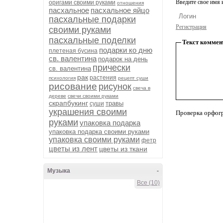
Введите свое имя и
оригами своими руками
отношения
пасхальное
пасхальное яйцо
пасхальные подарки
Регистрация
своими руками
пасхальные поделки
Текст коммен
подарки ко дню
плетеная бусина
св. валентина
подарок на день
прически
св. валентина
рак
растения
психология
рецепт суши
рисование
рисунок
свеча в
дереве
свечи своими руками
скрапбукинг
травы
суши
украшения своими
Проверка орфог
руками
упаковка подарка
упаковка подарка своими руками
упаковка своими руками
фетр
цветы из лент
цветы из ткани
Музыка
-
Все (10)