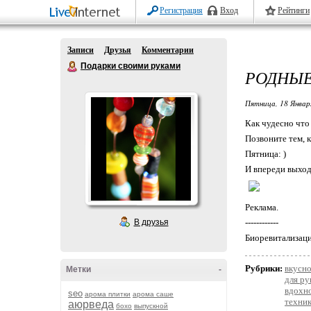
Регистрация
Вход
Рейтинги
Записи
Друзья
Комментарии
Подарки своими руками
РОДНЫ
Пятница, 18 Январ
Как чудесно что
Позвоните тем, к
Пятница: )
И впереди выход
Реклама.
В друзья
------------
Биоревитализаци
Рубрики:
вкусн
Метки
-
для ру
вдохн
seo
арома плитки
арома саше
техник
аюрведа
бохо
выпускной