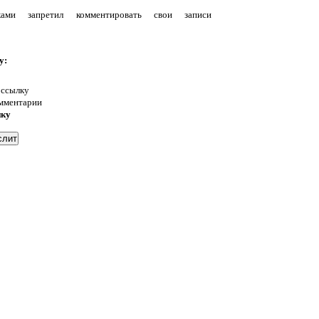
уками запретил комментировать свои записи
у:
 ссылку
омментарии
нку