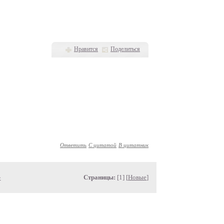
Нравится
Поделиться
Ответить
С цитатой
В цитатник
»
Страницы:
[1] [
Новые
]