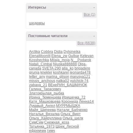
Интересы
-
Все (1)
шедевры
Постоянные читатели
-
Все (6638)
Arctika
Cobbra
Didia
Dylsineika
ElenaMoonlit
Elena_zw
Gulbar
Ketevan
Kosshechka
Milaja_moja
N__Podarok
Natali_Cimbal
Njuska888888
Olga-
canada
SVETA-290
alla_ko
brigadere
grunja
knekler
koshkarel
leonarda478
letter_any
marina_glison
marusya121
missis_anchous
natka02
yulchick-74
zabava_21
ВЕнеРИН_БАШМАЧОК
Галина_Тарасевич
Златокрылая_рыбка
Ирина_Тюменцева
Иришечка_72
Катя_Машковцева
Коронида
Ленна14
Лукавый_Ангел
МУРРМЫШКА
Майя_Шипеева
Натали_Бабченко
Наталья_Вязалка
Ольга_Вирт
Ольга_Хайруллина
Ольга_шелк
СимСим
Снежная_коза
Татьянка_1973
Шрек_Лесной
ефремчик
тимч