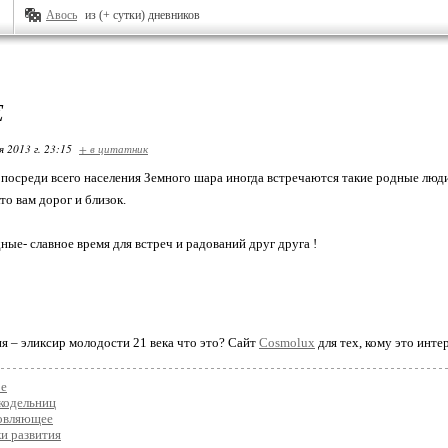
Авось
из (+ сутки) дневников
Е
я 2013 г. 23:15
+ в цитатник
 посреди всего населения Земного шара иногда встречаются такие родные люди
то вам дорог и близок.
ные- славное время для встреч и радований друг друга !
я – эликсир молодости 21 века что это? Сайт
Cosmolux
для тех, кому это инте
ое
кодельниц
овляющее
и развития