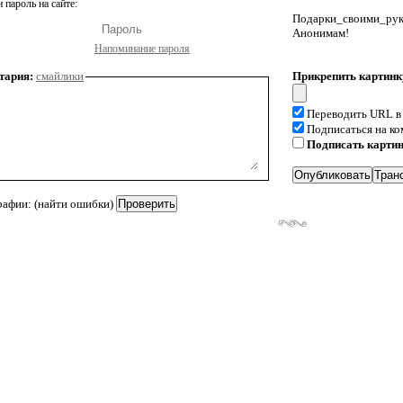
 пароль на сайте:
Подарки_своими_р
Анонимам!
Напоминание пароля
тария:
смайлики
Прикрепить картинк
Переводить URL в
Подписаться на к
Подписать карти
рафии: (найти ошибки)