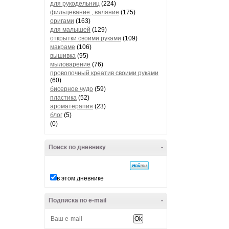
для рукодельниц
(224)
фильцевание , валяние
(175)
оригами
(163)
для малышей
(129)
открытки своими руками
(109)
макраме
(106)
вышивка
(95)
мыловарение
(76)
проволочный креатив своими руками
(60)
бисерное чудо
(59)
пластика
(52)
ароматерапия
(23)
блог
(5)
(0)
Поиск по дневнику
-
в этом дневнике
Подписка по e-mail
-