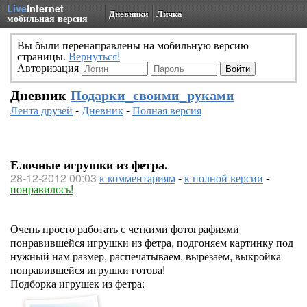
Live
Internet
Дневники
Личка
мобильная версия
Вы были перенаправлены на мобильную версию
страницы.
Вернуться!
Авторизация
Дневник
Подарки_своими_руками
Лента друзей
-
Дневник
-
Полная версия
Елочные игрушки из фетра.
28-12-2012 00:03
к комментариям
-
к полной версии
-
понравилось!
Очень просто работать с четкими фотографиями
понравившейся игрушки из фетра, подгоняем картинку под
нужный нам размер, распечатываем, вырезаем, выкройка
понравившейся игрушки готова!
Подборка игрушек из фетра: