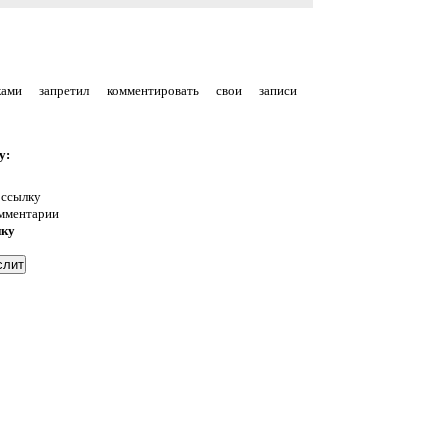
уками запретил комментировать свои записи
у:
 ссылку
омментарии
нку