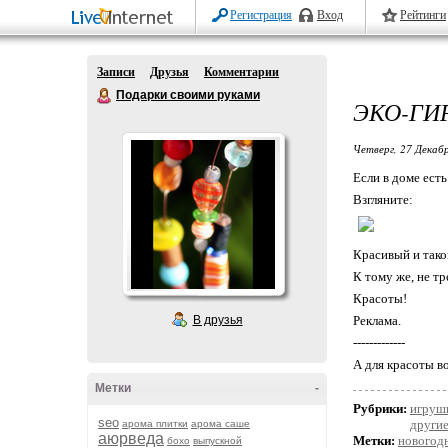
Регистрация
Вход
Рейтинги
Записи
Друзья
Комментарии
Подарки своими руками
ЭКО-ГИ
Четверг, 27 Декабр
Если в доме ест
Взгляните:
Красивый и так
К тому же, не т
Красоты!
В друзья
Реклама.
-------------
А для красоты в
Метки
-
Рубрики:
игруш
seo
другие
арома плитки
арома саше
аюрведа
Метки:
новогод
бохо
выпускной