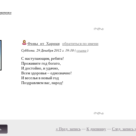
ователям
Фоны_от_Хароки
обратиться по имени
Суббота, 29 Декабря 2012 г. 19:10 (
ссылка
)
С наступающим, ребята!
Проживите год богато,
И достойно, и удачно,
Всем здоровья – однозначно!
И веселья в новый год
Поздравляем вас, народ!
« Пред. запись
—
К дневнику
—
След. запись 
ь