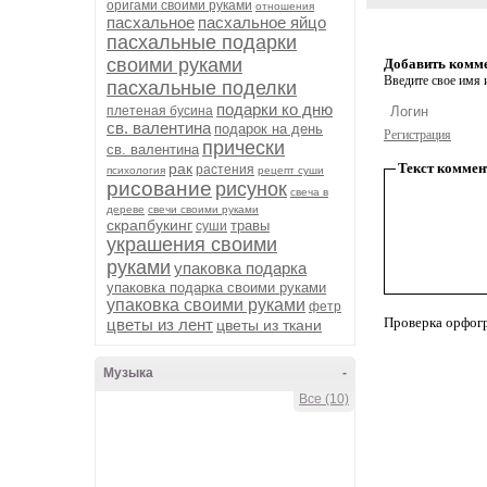
оригами своими руками
отношения
пасхальное
пасхальное яйцо
пасхальные подарки
своими руками
Добавить комм
Введите свое имя и
пасхальные поделки
подарки ко дню
плетеная бусина
св. валентина
подарок на день
Регистрация
прически
св. валентина
рак
Текст коммен
растения
психология
рецепт суши
рисование
рисунок
свеча в
дереве
свечи своими руками
скрапбукинг
травы
суши
украшения своими
руками
упаковка подарка
упаковка подарка своими руками
упаковка своими руками
фетр
Проверка орфог
цветы из лент
цветы из ткани
Музыка
-
Все (10)