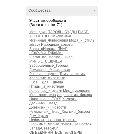
Сообщества
-
Участник сообществ
(Всего в списке: 71)
Моя_дача
ПАРОЛЬ_БУДДЫ
ПИАР-
АГЕНСТВО
Эксклюзивка
Истинная_Философия
Мода_и_стиль
zdravy
Народные_советы
Ваша_рЫклама
ПИАР
_СвОиМи_РуКаМи_
Шагая_по_Москве
_Пиар_
МИЛЫЕ_ВЕЩИЦЫ
Заброшенные_Города
Домашняя_Мастерская
Разные_штучки_
Темы_и_схемы
Красивые_животные
_Все__Для__Днева_
Птицы_и_животные
полезные_игрушки
Мир_рукоделия
Моя_косметика
Изделия_из_бисера
Hand_made_TOYS
Хомочки
Двойники_Звёзд
Дневники_и_Новости
Рекламный_Пиар_Ход
мир_бисера
Дом_Кукол
Нефильтрованная_красота
Любимые_милые_животные
Восток-
Запад-Север-Юг
ОБЪЕДИНЯЙТЕСЬ_БЛОГЕРЫ