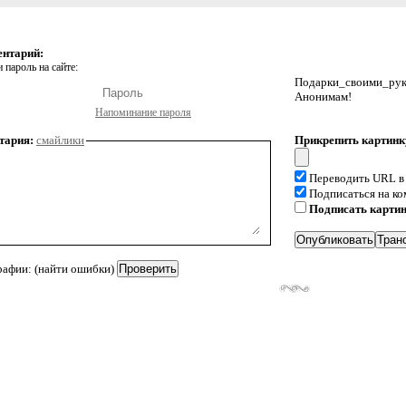
ентарий:
 пароль на сайте:
Подарки_своими_р
Анонимам!
Напоминание пароля
тария:
смайлики
Прикрепить картинк
Переводить URL в
Подписаться на к
Подписать карти
рафии: (найти ошибки)