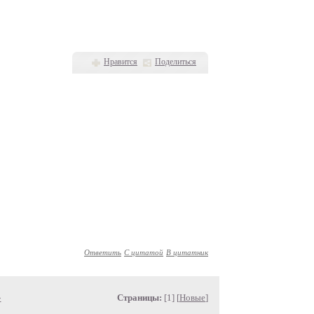
Нравится
Поделиться
Ответить
С цитатой
В цитатник
»
Страницы:
[1] [
Новые
]