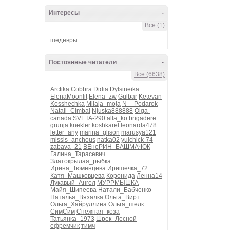
Интересы
-
Все (1)
шедевры
Постоянные читатели
-
Все (6638)
Arctika
Cobbra
Didia
Dylsineika
ElenaMoonlit
Elena_zw
Gulbar
Ketevan
Kosshechka
Milaja_moja
N__Podarok
Natali_Cimbal
Njuska888888
Olga-
canada
SVETA-290
alla_ko
brigadere
grunja
knekler
koshkarel
leonarda478
letter_any
marina_glison
marusya121
missis_anchous
natka02
yulchick-74
zabava_21
ВЕнеРИН_БАШМАЧОК
Галина_Тарасевич
Златокрылая_рыбка
Ирина_Тюменцева
Иришечка_72
Катя_Машковцева
Коронида
Ленна14
Лукавый_Ангел
МУРРМЫШКА
Майя_Шипеева
Натали_Бабченко
Наталья_Вязалка
Ольга_Вирт
Ольга_Хайруллина
Ольга_шелк
СимСим
Снежная_коза
Татьянка_1973
Шрек_Лесной
ефремчик
тимч