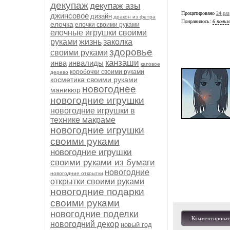
декупаж
декупаж азы
Процитировано
24 раз
джинсовое
дизайн
дракон из фетра
Понравилось:
6 польз
елочка
елочки своими руками
елочные игрушки своими
руками
жизнь
заколка
здоровье
своими руками
канзаши
инва
инвалиды
каповое
коробочки своими руками
дерево
косметика своими руками
новогоднее
маникюр
новогодние игрушки
новогодние игрушки в
технике макраме
новогодние игрушки
своими руками
новогодние игрушки
своими руками из бумаги
новогодние
новогодние открытки
открытки своими руками
новогодние подарки
своими руками
новогодние поделки
Комментироват
новогодний декор
новый год