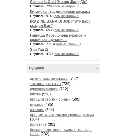
Silence Is Gold (Huang Jiang Qin)
Слушали: 7260
Комментарии: 0
Китайская традиционная музыка
Слушали: 9143
Комментарии: 0
(RAB NE BANA DI JODI/"Эту пару
создал Бог")
Слушали: 6538
Комментарии: 0
Говинда Харе...очень нежное и
красивое звучание...
Слушали: 27194
Комментарии: 3
Sun Yan Zi
Слушали: 4774
Комментарии: 0
Рубрики
-
другие мастер-классы
(747)
техники развития
(739)
вдохновляющее
(712)
шитье
(550)
игрушки своими руками
(505)
вкусное
(485)
вязание
(344)
предметы интерьера своими руками
(304)
полезное
(301)
бисепроплетение , схемы , мастер-
класс
(232)