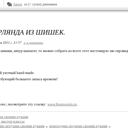
Авось
из (+ сутки) дневников
РЛЯНДА ИЗ ШИШЕК.
я 2012 г. 23:57
+ в цитатник
ь шишки, шнур-шапагат, то можно собрать из всего этот настоящую эко гирлян
ой уютный hand-made.
ребующий большого запаса времени!
олос, посмотрите эту ссылку:
www.figarozorin.ru
.
ки своими руками
 мастер-классы
ние игрушки своими руками
новогодние подарки своими руками