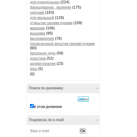
для рукодельниц
(224)
фильцевание , валяние
(175)
оригами
(163)
для малышей
(129)
открытки своими руками
(109)
макраме
(106)
вышивка
(95)
мыловарение
(76)
проволочный креатив своими руками
(60)
бисерное чудо
(59)
пластика
(52)
ароматерапия
(23)
блог
(5)
(0)
Поиск по дневнику
-
в этом дневнике
Подписка по e-mail
-