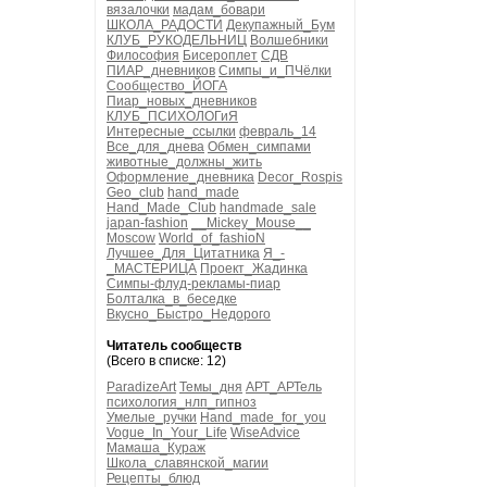
вязалочки
мадам_бовари
ШКОЛА_РАДОСТИ
Декупажный_Бум
КЛУБ_РУКОДЕЛЬНИЦ
Волшебники
Философия
Бисероплет
СДВ
ПИАР_дневников
Симпы_и_ПЧёлки
Сообщество_ЙОГА
Пиар_новых_дневников
КЛУБ_ПСИХОЛОГиЯ
Интересные_ссылки
февраль_14
Все_для_днева
Обмен_симпами
животные_должны_жить
Оформление_дневника
Decor_Rospis
Geo_club
hand_made
Hand_Made_Club
handmade_sale
japan-fashion
__Mickey_Mouse__
Moscow
World_of_fashioN
Лучшее_Для_Цитатника
Я_-
_МАСТЕРИЦА
Проект_Жадинка
Симпы-флуд-рекламы-пиар
Болталка_в_беседке
Вкусно_Быстро_Недорого
Читатель сообществ
(Всего в списке: 12)
ParadizeArt
Темы_дня
АРТ_АРТель
психология_нлп_гипноз
Умелые_ручки
Hand_made_for_you
Vogue_In_Your_Life
WiseAdvice
Мамаша_Кураж
Школа_славянской_магии
Рецепты_блюд