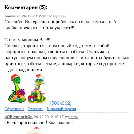
Комментарии (5):
26-12-2012-16:02
удалить
Копушка
Спасибо. Интересно попробовать на вкус сам салат. А
змейка прекрасна. Стол украсит!!!
С наступающим Вас!!!
Спешит, торопится к нам новый год, несет с собой
сюрпризы, подарки, хлопоты и заботы. Пусть же в
наступающем новом году сюрпризы и хлопоты будут только
приятные, заботы легкие, а подарки, которые год принесет
– долгожданными.
[500x362]
Обратиться
-
Ответить
-
К полной версии
26-12-2012-18:17
удалить
oOEleonorAOo
Очень оригенально ! Благодарю !