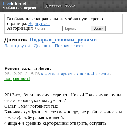
Live
Internet
Дневники
Личка
мобильная версия
Вы были перенаправлены на мобильную версию
страницы.
Вернуться!
Авторизация
Дневник
Подарки_своими_руками
Лента друзей
-
Дневник
-
Полная версия
Рецепт салата Змея.
26-12-2012 15:06
к комментариям
-
к полной версии
-
понравилось!
2013-год Змеи, посему встретить Новый Год с символом на
столе -хорошо, как вы думаете?
Салат "Змея" готовится так:
Баночка скумбрии в масле (можно другие рыбные консервы
в масле): рыбу размять вилкой.
4 яйца + 4 средних картофелины отварить, остудить,