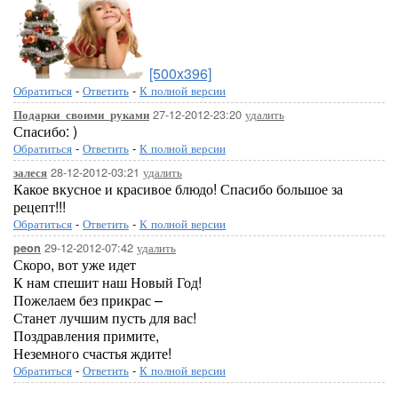
[500x396]
Обратиться
-
Ответить
-
К полной версии
27-12-2012-23:20
удалить
Подарки_своими_руками
Спасибо: )
Обратиться
-
Ответить
-
К полной версии
28-12-2012-03:21
удалить
залеся
Какое вкусное и красивое блюдо! Спасибо большое за
рецепт!!!
Обратиться
-
Ответить
-
К полной версии
29-12-2012-07:42
удалить
peon
Скоро, вот уже идет
К нам спешит наш Новый Год!
Пожелаем без прикрас –
Станет лучшим пусть для вас!
Поздравления примите,
Неземного счастья ждите!
Обратиться
-
Ответить
-
К полной версии