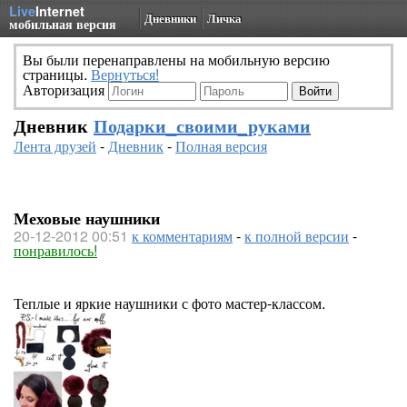
Live
Internet
Дневники
Личка
мобильная версия
Вы были перенаправлены на мобильную версию
страницы.
Вернуться!
Авторизация
Дневник
Подарки_своими_руками
Лента друзей
-
Дневник
-
Полная версия
Меховые наушники
20-12-2012 00:51
к комментариям
-
к полной версии
-
понравилось!
Теплые и яркие наушники с фото мастер-классом.