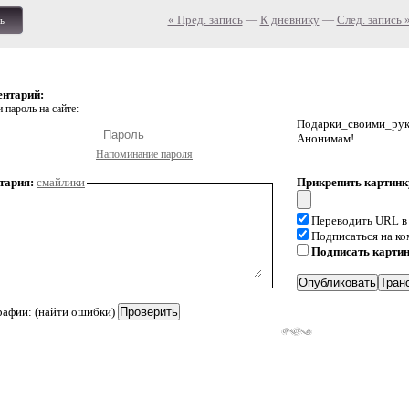
« Пред. запись
—
К дневнику
—
След. запись 
ь
ентарий:
 пароль на сайте:
Подарки_своими_р
Анонимам!
Напоминание пароля
тария:
смайлики
Прикрепить картинк
Переводить URL в
Подписаться на к
Подписать карти
рафии: (найти ошибки)