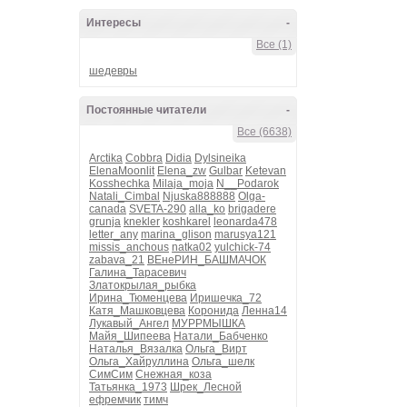
Интересы
-
Все (1)
шедевры
Постоянные читатели
-
Все (6638)
Arctika
Cobbra
Didia
Dylsineika
ElenaMoonlit
Elena_zw
Gulbar
Ketevan
Kosshechka
Milaja_moja
N__Podarok
Natali_Cimbal
Njuska888888
Olga-
canada
SVETA-290
alla_ko
brigadere
grunja
knekler
koshkarel
leonarda478
letter_any
marina_glison
marusya121
missis_anchous
natka02
yulchick-74
zabava_21
ВЕнеРИН_БАШМАЧОК
Галина_Тарасевич
Златокрылая_рыбка
Ирина_Тюменцева
Иришечка_72
Катя_Машковцева
Коронида
Ленна14
Лукавый_Ангел
МУРРМЫШКА
Майя_Шипеева
Натали_Бабченко
Наталья_Вязалка
Ольга_Вирт
Ольга_Хайруллина
Ольга_шелк
СимСим
Снежная_коза
Татьянка_1973
Шрек_Лесной
ефремчик
тимч