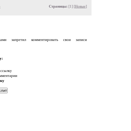
»
Страницы:
[1] [
Новые
]
уками запретил комментировать свои записи
у:
 ссылку
омментарии
нку