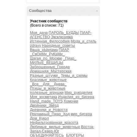
Сообщества
-
Участник сообществ
(Всего в списке: 71)
Моя_дача
ПАРОЛЬ_БУДДЫ
ПИАР-
АГЕНСТВО
Эксклюзивка
Истинная_Философия
Мода_и_стиль
zdravy
Народные_советы
Ваша_рЫклама
ПИАР
_СвОиМи_РуКаМи_
Шагая_по_Москве
_Пиар_
МИЛЫЕ_ВЕЩИЦЫ
Заброшенные_Города
Домашняя_Мастерская
Разные_штучки_
Темы_и_схемы
Красивые_животные
_Все__Для__Днева_
Птицы_и_животные
полезные_игрушки
Мир_рукоделия
Моя_косметика
Изделия_из_бисера
Hand_made_TOYS
Хомочки
Двойники_Звёзд
Дневники_и_Новости
Рекламный_Пиар_Ход
мир_бисера
Дом_Кукол
Нефильтрованная_красота
Любимые_милые_животные
Восток-
Запад-Север-Юг
ОБЪЕДИНЯЙТЕСЬ_БЛОГЕРЫ