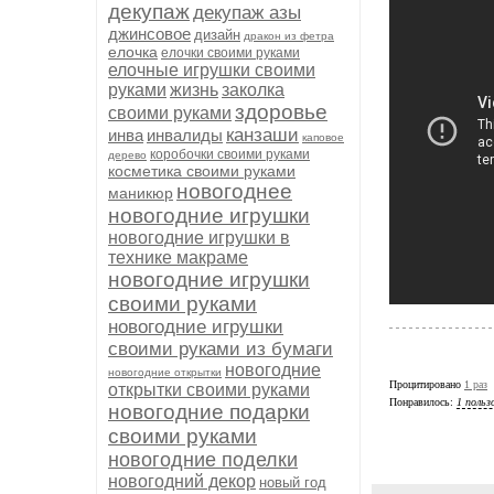
декупаж
декупаж азы
джинсовое
дизайн
дракон из фетра
елочка
елочки своими руками
елочные игрушки своими
руками
жизнь
заколка
здоровье
своими руками
канзаши
инва
инвалиды
каповое
коробочки своими руками
дерево
косметика своими руками
новогоднее
маникюр
новогодние игрушки
новогодние игрушки в
технике макраме
новогодние игрушки
своими руками
новогодние игрушки
своими руками из бумаги
новогодние
новогодние открытки
Процитировано
1 раз
открытки своими руками
Понравилось:
1 польз
новогодние подарки
своими руками
новогодние поделки
новогодний декор
новый год