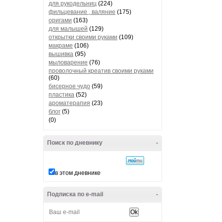
для рукодельниц
(224)
фильцевание , валяние
(175)
оригами
(163)
для малышей
(129)
открытки своими руками
(109)
макраме
(106)
вышивка
(95)
мыловарение
(76)
проволочный креатив своими руками
(60)
бисерное чудо
(59)
пластика
(52)
ароматерапия
(23)
блог
(5)
(0)
Поиск по дневнику
-
в этом дневнике
Подписка по e-mail
-