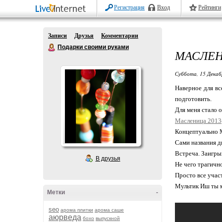
Регистрация
Вход
Рейтинги
Записи
Друзья
Комментарии
Подарки своими руками
МАСЛЕН
Суббота, 15 Декаб
Наверное для вс
подготовить.
Для меня стало 
Масленица 2013
Концептуально 
Сами названия 
Встреча. Заигры
В друзья
Не чего трагичн
Просто все учас
Мультик Иш ты 
Метки
-
seo
арома плитки
арома саше
аюрведа
бохо
выпускной