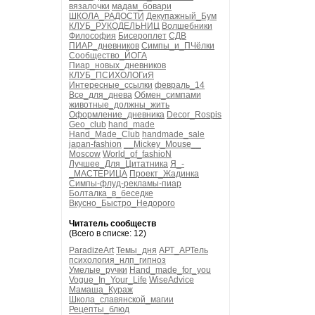
вязалочки
мадам_бовари
ШКОЛА_РАДОСТИ
Декупажный_Бум
КЛУБ_РУКОДЕЛЬНИЦ
Волшебники
Философия
Бисероплет
СДВ
ПИАР_дневников
Симпы_и_ПЧёлки
Сообщество_ЙОГА
Пиар_новых_дневников
КЛУБ_ПСИХОЛОГиЯ
Интересные_ссылки
февраль_14
Все_для_днева
Обмен_симпами
животные_должны_жить
Оформление_дневника
Decor_Rospis
Geo_club
hand_made
Hand_Made_Club
handmade_sale
japan-fashion
__Mickey_Mouse__
Moscow
World_of_fashioN
Лучшее_Для_Цитатника
Я_-
_МАСТЕРИЦА
Проект_Жадинка
Симпы-флуд-рекламы-пиар
Болталка_в_беседке
Вкусно_Быстро_Недорого
Читатель сообществ
(Всего в списке: 12)
ParadizeArt
Темы_дня
АРТ_АРТель
психология_нлп_гипноз
Умелые_ручки
Hand_made_for_you
Vogue_In_Your_Life
WiseAdvice
Мамаша_Кураж
Школа_славянской_магии
Рецепты_блюд