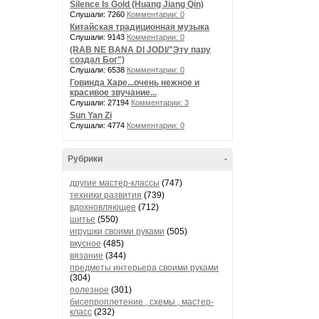
Silence Is Gold (Huang Jiang Qin)
Слушали: 7260
Комментарии: 0
Китайская традиционная музыка
Слушали: 9143
Комментарии: 0
(RAB NE BANA DI JODI/"Эту пару
создал Бог")
Слушали: 6538
Комментарии: 0
Говинда Харе...очень нежное и
красивое звучание...
Слушали: 27194
Комментарии: 3
Sun Yan Zi
Слушали: 4774
Комментарии: 0
Рубрики
-
другие мастер-классы
(747)
техники развития
(739)
вдохновляющее
(712)
шитье
(550)
игрушки своими руками
(505)
вкусное
(485)
вязание
(344)
предметы интерьера своими руками
(304)
полезное
(301)
бисепроплетение , схемы , мастер-
класс
(232)