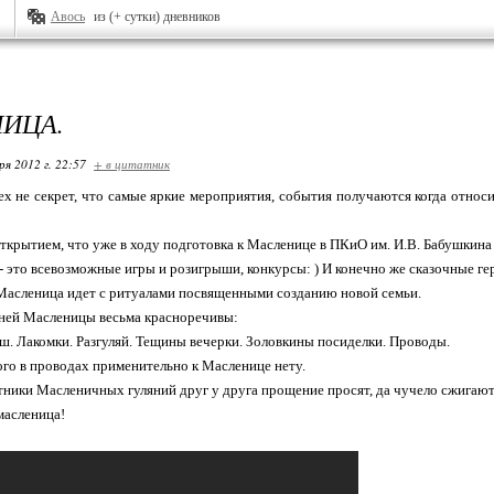
Авось
из (+ сутки) дневников
ИЦА.
ря 2012 г. 22:57
+ в цитатник
ех не секрет, что самые яркие мероприятия, события получаются когда относ
открытием, что уже в ходу подготовка к Масленице в ПКиО им. И.В. Бабушкина 
- это всевозможные игры и розигрыши, конкурсы: ) И конечно же сказочные ге
Масленица идет с ритуалами посвященными созданию новой семьи.
дней Масленицы весьма красноречивы:
ш. Лакомки. Разгуляй. Тещины вечерки. Золовкины посиделки. Проводы.
ого в проводах применительно к Масленице нету.
тники Масленичных гуляний друг у друга прощение просят, да чучело сжигают
масленица!