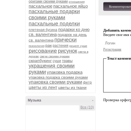
оригами своими руками
отношения
пасхальное
пасхальное яйцо
Комментироват
пасхальные подарки
своими руками
пасхальные поделки
подарки ко дню
плетеная бусина
Добавить комм
св. валентина
подарок на день
Введите свое имя и
прически
св. валентина
рак
растения
психология
рецепт суши
Регистрация
рисование
рисунок
свеча в
дереве
свечи своими руками
Текст коммен
скрапбукинг
травы
суши
украшения своими
руками
упаковка подарка
упаковка подарка своими руками
упаковка своими руками
фетр
цветы из лент
цветы из ткани
Проверка орфог
Музыка
-
Все (10)