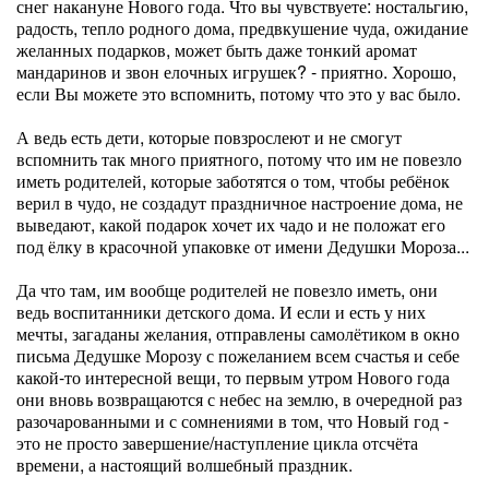
снег накануне Нового года. Что вы чувствуете: ностальгию,
радость, тепло родного дома, предвкушение чуда, ожидание
желанных подарков, может быть даже тонкий аромат
мандаринов и звон елочных игрушек? - приятно. Хорошо,
если Вы можете это вспомнить, потому что это у вас было.
А ведь есть дети, которые повзрослеют и не смогут
вспомнить так много приятного, потому что им не повезло
иметь родителей, которые заботятся о том, чтобы ребёнок
верил в чудо, не создадут праздничное настроение дома, не
выведают, какой подарок хочет их чадо и не положат его
под ёлку в красочной упаковке от имени Дедушки Мороза...
Да что там, им вообще родителей не повезло иметь, они
ведь воспитанники детского дома. И если и есть у них
мечты, загаданы желания, отправлены самолётиком в окно
письма Дедушке Морозу с пожеланием всем счастья и себе
какой-то интересной вещи, то первым утром Нового года
они вновь возвращаются с небес на землю, в очередной раз
разочарованными и с сомнениями в том, что Новый год -
это не просто завершение/наступление цикла отсчёта
времени, а настоящий волшебный праздник.