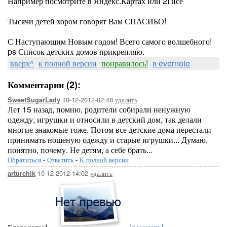
Например посмотрите в Яндекс.Картах или 2Гисе
Тысячи детей хором говорят Вам СПАСИБО!
С Наступающим Новым годом! Всего самого волшебного!
ps Список детских домов прикрепляю.
вверх^
к полной версии
понравилось!
в evernote
Комментарии (2):
10-12-2012-02:48
удалить
SweetSugarLady
Лет 15 назад, помню, родители собирали ненужную
одежду, игрушки и относили в детский дом, так делали
многие знакомые тоже. Потом все детские дома перестали
принимать ношеную одежду и старые игрушки... Думаю,
понятно, почему. Не детям, а себе брать...
Обратиться
-
Ответить
-
К полной версии
10-12-2012-14:02
удалить
arturchik