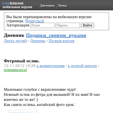
Live
Internet
Дневники
Личка
мобильная версия
Вы были перенаправлены на мобильную версию
страницы.
Вернуться!
Авторизация
Дневник
Подарки_своими_руками
Лента друзей
-
Дневник
-
Полная версия
Фетровый ослик.
12-11-2012 18:28
к комментариям
-
к полной версии
-
понравилось!
Маленькое голубое с вкраплениями чудо!
Нежный ослик из фетра для малышей! И их мам! И пап
конечно же то же! :)
Как сшить ослика, китайский фото урок: