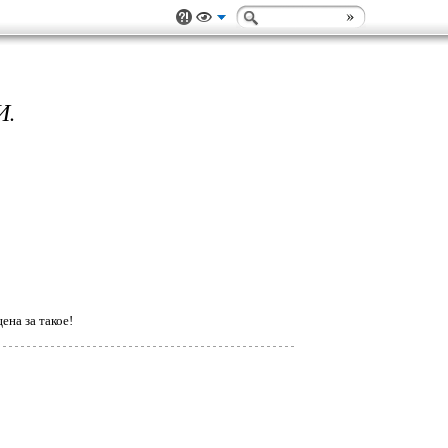
И.
ена за такое!