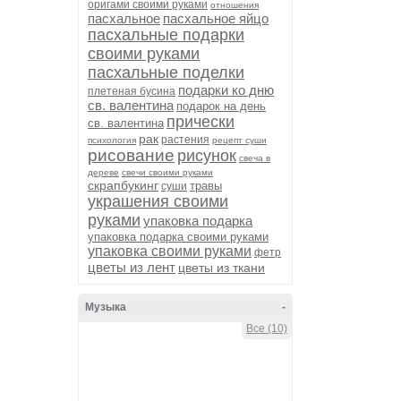
оригами своими руками
отношения
пасхальное
пасхальное яйцо
пасхальные подарки
своими руками
пасхальные поделки
подарки ко дню
плетеная бусина
св. валентина
подарок на день
прически
св. валентина
рак
растения
психология
рецепт суши
рисование
рисунок
свеча в
дереве
свечи своими руками
скрапбукинг
травы
суши
украшения своими
руками
упаковка подарка
упаковка подарка своими руками
упаковка своими руками
фетр
цветы из лент
цветы из ткани
Музыка
-
Все (10)