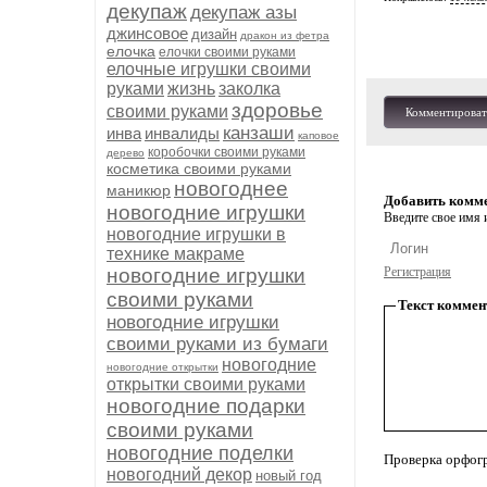
декупаж
декупаж азы
джинсовое
дизайн
дракон из фетра
елочка
елочки своими руками
елочные игрушки своими
руками
жизнь
заколка
здоровье
своими руками
Комментироват
канзаши
инва
инвалиды
каповое
коробочки своими руками
дерево
косметика своими руками
новогоднее
маникюр
Добавить комм
новогодние игрушки
Введите свое имя и
новогодние игрушки в
технике макраме
новогодние игрушки
Регистрация
своими руками
Текст коммен
новогодние игрушки
своими руками из бумаги
новогодние
новогодние открытки
открытки своими руками
новогодние подарки
своими руками
новогодние поделки
Проверка орфог
новогодний декор
новый год