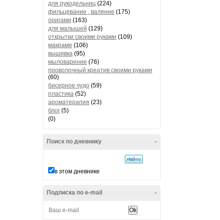
для рукодельниц
(224)
фильцевание , валяние
(175)
оригами
(163)
для малышей
(129)
открытки своими руками
(109)
макраме
(106)
вышивка
(95)
мыловарение
(76)
проволочный креатив своими руками
(60)
бисерное чудо
(59)
пластика
(52)
ароматерапия
(23)
блог
(5)
(0)
Поиск по дневнику
-
в этом дневнике
Подписка по e-mail
-