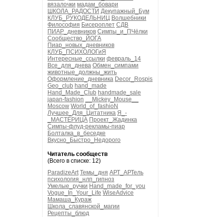
вязалочки
мадам_бовари
ШКОЛА_РАДОСТИ
Декупажный_Бум
КЛУБ_РУКОДЕЛЬНИЦ
Волшебники
Философия
Бисероплет
СДВ
ПИАР_дневников
Симпы_и_ПЧёлки
Сообщество_ЙОГА
Пиар_новых_дневников
КЛУБ_ПСИХОЛОГиЯ
Интересные_ссылки
февраль_14
Все_для_днева
Обмен_симпами
животные_должны_жить
Оформление_дневника
Decor_Rospis
Geo_club
hand_made
Hand_Made_Club
handmade_sale
japan-fashion
__Mickey_Mouse__
Moscow
World_of_fashioN
Лучшее_Для_Цитатника
Я_-
_МАСТЕРИЦА
Проект_Жадинка
Симпы-флуд-рекламы-пиар
Болталка_в_беседке
Вкусно_Быстро_Недорого
Читатель сообществ
(Всего в списке: 12)
ParadizeArt
Темы_дня
АРТ_АРТель
психология_нлп_гипноз
Умелые_ручки
Hand_made_for_you
Vogue_In_Your_Life
WiseAdvice
Мамаша_Кураж
Школа_славянской_магии
Рецепты_блюд