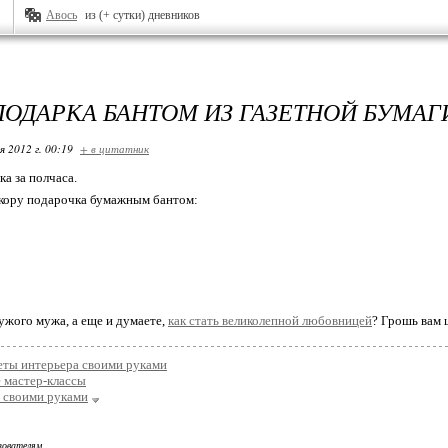
Авось
из (+ сутки) дневников
ПОДАРКА БАНТОМ ИЗ ГАЗЕТНОЙ БУМАГ
я 2012 г. 00:19
+ в цитатник
а за полчаса.
екору подарочка бумажным бантом:
чужого мужа, а еще и думаете,
как стать великолепной любовницей
? Грошь вам ц
еты интерьера своими руками
 мастер-классы
а своими руками
зователям