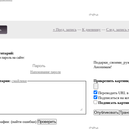
« Пред. запись
—
К дневнику
—
След. запись 
ь
ентарий:
 пароль на сайте:
Подарки_своими_р
Анонимам!
Напоминание пароля
тария:
смайлики
Прикрепить картинк
Переводить URL в
Подписаться на к
Подписать карти
рафии: (найти ошибки)