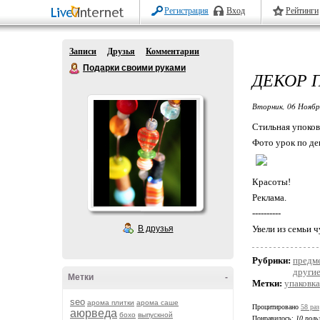
Регистрация
Вход
Рейтинги
Записи
Друзья
Комментарии
Подарки своими руками
ДЕКОР 
Вторник, 06 Ноябр
Стильная упоковк
Фото урок по д
Красоты!
Реклама.
----------
В друзья
Увели из семьи 
Рубрики:
предм
другие
Метки
-
Метки:
упаковк
seo
арома плитки
арома саше
Процитировано
58 раз
аюрведа
бохо
выпускной
Понравилось:
10 поль