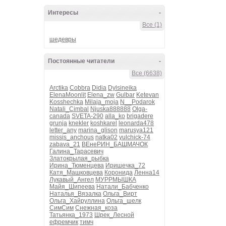
Интересы
-
Все (1)
шедевры
Постоянные читатели
-
Все (6638)
Arctika
Cobbra
Didia
Dylsineika
ElenaMoonlit
Elena_zw
Gulbar
Ketevan
Kosshechka
Milaja_moja
N__Podarok
Natali_Cimbal
Njuska888888
Olga-
canada
SVETA-290
alla_ko
brigadere
grunja
knekler
koshkarel
leonarda478
letter_any
marina_glison
marusya121
missis_anchous
natka02
yulchick-74
zabava_21
ВЕнеРИН_БАШМАЧОК
Галина_Тарасевич
Златокрылая_рыбка
Ирина_Тюменцева
Иришечка_72
Катя_Машковцева
Коронида
Ленна14
Лукавый_Ангел
МУРРМЫШКА
Майя_Шипеева
Натали_Бабченко
Наталья_Вязалка
Ольга_Вирт
Ольга_Хайруллина
Ольга_шелк
СимСим
Снежная_коза
Татьянка_1973
Шрек_Лесной
ефремчик
тимч