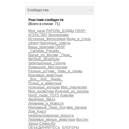
Сообщества
-
Участник сообществ
(Всего в списке: 71)
Моя_дача
ПАРОЛЬ_БУДДЫ
ПИАР-
АГЕНСТВО
Эксклюзивка
Истинная_Философия
Мода_и_стиль
zdravy
Народные_советы
Ваша_рЫклама
ПИАР
_СвОиМи_РуКаМи_
Шагая_по_Москве
_Пиар_
МИЛЫЕ_ВЕЩИЦЫ
Заброшенные_Города
Домашняя_Мастерская
Разные_штучки_
Темы_и_схемы
Красивые_животные
_Все__Для__Днева_
Птицы_и_животные
полезные_игрушки
Мир_рукоделия
Моя_косметика
Изделия_из_бисера
Hand_made_TOYS
Хомочки
Двойники_Звёзд
Дневники_и_Новости
Рекламный_Пиар_Ход
мир_бисера
Дом_Кукол
Нефильтрованная_красота
Любимые_милые_животные
Восток-
Запад-Север-Юг
ОБЪЕДИНЯЙТЕСЬ_БЛОГЕРЫ