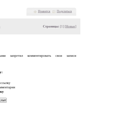
Нравится
Поделиться
»
Страницы:
[1] [
Новые
]
уками запретил комментировать свои записи
у:
 ссылку
омментарии
нку