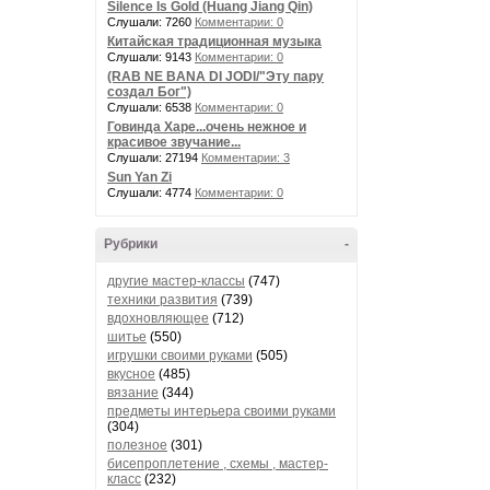
Silence Is Gold (Huang Jiang Qin)
Слушали: 7260
Комментарии: 0
Китайская традиционная музыка
Слушали: 9143
Комментарии: 0
(RAB NE BANA DI JODI/"Эту пару
создал Бог")
Слушали: 6538
Комментарии: 0
Говинда Харе...очень нежное и
красивое звучание...
Слушали: 27194
Комментарии: 3
Sun Yan Zi
Слушали: 4774
Комментарии: 0
Рубрики
-
другие мастер-классы
(747)
техники развития
(739)
вдохновляющее
(712)
шитье
(550)
игрушки своими руками
(505)
вкусное
(485)
вязание
(344)
предметы интерьера своими руками
(304)
полезное
(301)
бисепроплетение , схемы , мастер-
класс
(232)