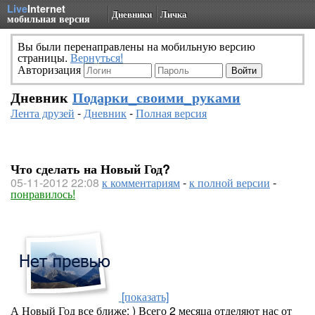
Live
Internet
Дневники
Личка
мобильная версия
Вы были перенаправлены на мобильную версию
страницы.
Вернуться!
Авторизация
Дневник
Подарки_своими_руками
Лента друзей
-
Дневник
-
Полная версия
Что сделать на Новый Год?
05-11-2012 22:08
к комментариям
-
к полной версии
-
понравилось!
[показать]
А Новый Год все ближе: ) Всего 2 месяца отделяют нас от