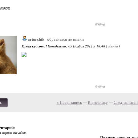
ователю
arturchik
обратиться по имени
Какая красота!
Понедельник, 05 Ноября 2012 г. 18:48 (
ссылка
)
« Пред. запись
—
К дневнику
—
След. запись 
ь
ентарий:
 пароль на сайте:
Подарки_своими_р