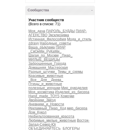
Сообщества
-
Участник сообществ
(Всего в списке: 71)
Моя_дача
ПАРОЛЬ_БУДДЫ
ПИАР-
АГЕНСТВО
Эксклюзивка
Истинная_Философия
Мода_и_стиль
zdravy
Народные_советы
Ваша_рЫклама
ПИАР
_СвОиМи_РуКаМи_
Шагая_по_Москве
_Пиар_
МИЛЫЕ_ВЕЩИЦЫ
Заброшенные_Города
Домашняя_Мастерская
Разные_штучки_
Темы_и_схемы
Красивые_животные
_Все__Для__Днева_
Птицы_и_животные
полезные_игрушки
Мир_рукоделия
Моя_косметика
Изделия_из_бисера
Hand_made_TOYS
Хомочки
Двойники_Звёзд
Дневники_и_Новости
Рекламный_Пиар_Ход
мир_бисера
Дом_Кукол
Нефильтрованная_красота
Любимые_милые_животные
Восток-
Запад-Север-Юг
ОБЪЕДИНЯЙТЕСЬ_БЛОГЕРЫ