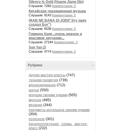
Silence Is Gold (Huang Jiang Qin)
Слушали: 7260
Комментарии: 0
Китайская традиционная музыка
Слушали: 9143
Комментарии: 0
(RAB NE BANA DI JODI/"Эту пару
создал Бог")
Слушали: 6538
Комментарии: 0
Говинда Харе...очень нежное и
красивое звучание...
Слушали: 27194
Комментарии: 3
Sun Yan Zi
Слушали: 4774
Комментарии: 0
Рубрики
-
другие мастер-классы
(747)
техники развития
(739)
вдохновляющее
(712)
шитье
(550)
игрушки своими руками
(505)
вкусное
(485)
вязание
(344)
предметы интерьера своими руками
(304)
полезное
(301)
бисепроплетение , схемы , мастер-
класс
(232)