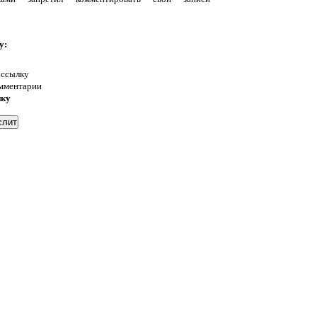
у:
 ссылку
омментарии
нку