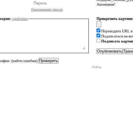
Анонимам!
Напоминание пароля
тария:
смайлики
Прикрепить картинк
Переводить URL в
Подписаться на к
Подписать карти
рафии: (найти ошибки)