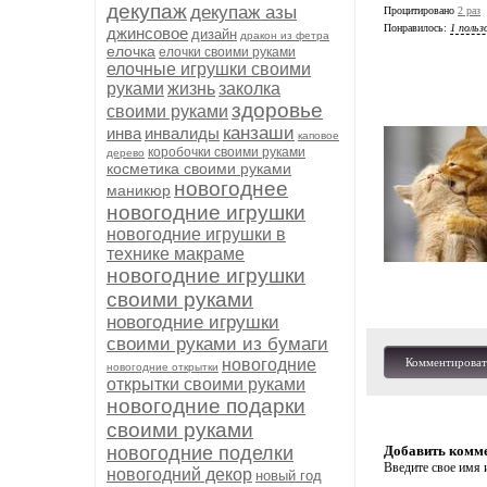
декупаж
декупаж азы
Процитировано
2 раз
Понравилось:
1 польз
джинсовое
дизайн
дракон из фетра
елочка
елочки своими руками
елочные игрушки своими
руками
жизнь
заколка
здоровье
своими руками
канзаши
инва
инвалиды
каповое
коробочки своими руками
дерево
косметика своими руками
новогоднее
маникюр
новогодние игрушки
новогодние игрушки в
технике макраме
новогодние игрушки
своими руками
новогодние игрушки
своими руками из бумаги
новогодние
Комментироват
новогодние открытки
открытки своими руками
новогодние подарки
своими руками
новогодние поделки
Добавить комм
Введите свое имя и
новогодний декор
новый год