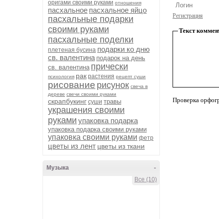
оригами своими руками
отношения
пасхальное
пасхальное яйцо
Регистрация
пасхальные подарки
своими руками
Текст коммен
пасхальные поделки
подарки ко дню
плетеная бусина
св. валентина
подарок на день
прически
св. валентина
рак
растения
психология
рецепт суши
рисование
рисунок
свеча в
дереве
свечи своими руками
Проверка орфог
скрапбукинг
травы
суши
украшения своими
руками
упаковка подарка
упаковка подарка своими руками
упаковка своими руками
фетр
цветы из лент
цветы из ткани
Музыка
-
Все (10)