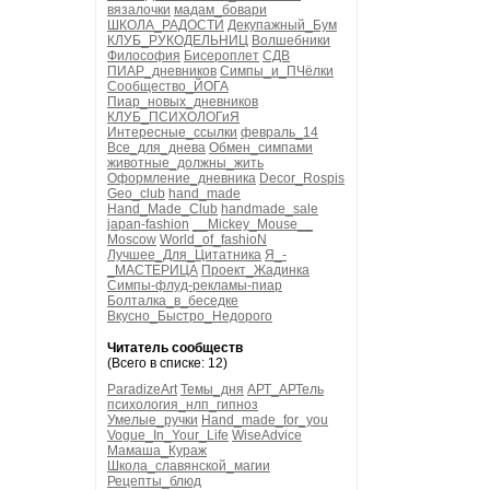
вязалочки
мадам_бовари
ШКОЛА_РАДОСТИ
Декупажный_Бум
КЛУБ_РУКОДЕЛЬНИЦ
Волшебники
Философия
Бисероплет
СДВ
ПИАР_дневников
Симпы_и_ПЧёлки
Сообщество_ЙОГА
Пиар_новых_дневников
КЛУБ_ПСИХОЛОГиЯ
Интересные_ссылки
февраль_14
Все_для_днева
Обмен_симпами
животные_должны_жить
Оформление_дневника
Decor_Rospis
Geo_club
hand_made
Hand_Made_Club
handmade_sale
japan-fashion
__Mickey_Mouse__
Moscow
World_of_fashioN
Лучшее_Для_Цитатника
Я_-
_МАСТЕРИЦА
Проект_Жадинка
Симпы-флуд-рекламы-пиар
Болталка_в_беседке
Вкусно_Быстро_Недорого
Читатель сообществ
(Всего в списке: 12)
ParadizeArt
Темы_дня
АРТ_АРТель
психология_нлп_гипноз
Умелые_ручки
Hand_made_for_you
Vogue_In_Your_Life
WiseAdvice
Мамаша_Кураж
Школа_славянской_магии
Рецепты_блюд