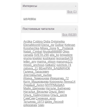
Интересы
-
Все (1)
шедевры
Постоянные читатели
-
Все (6638)
Arctika
Cobbra
Didia
Dylsineika
ElenaMoonlit
Elena_zw
Gulbar
Ketevan
Kosshechka
Milaja_moja
N__Podarok
Natali_Cimbal
Njuska888888
Olga-
canada
SVETA-290
alla_ko
brigadere
grunja
knekler
koshkarel
leonarda478
letter_any
marina_glison
marusya121
missis_anchous
natka02
yulchick-74
zabava_21
ВЕнеРИН_БАШМАЧОК
Галина_Тарасевич
Златокрылая_рыбка
Ирина_Тюменцева
Иришечка_72
Катя_Машковцева
Коронида
Ленна14
Лукавый_Ангел
МУРРМЫШКА
Майя_Шипеева
Натали_Бабченко
Наталья_Вязалка
Ольга_Вирт
Ольга_Хайруллина
Ольга_шелк
СимСим
Снежная_коза
Татьянка_1973
Шрек_Лесной
ефремчик
тимч