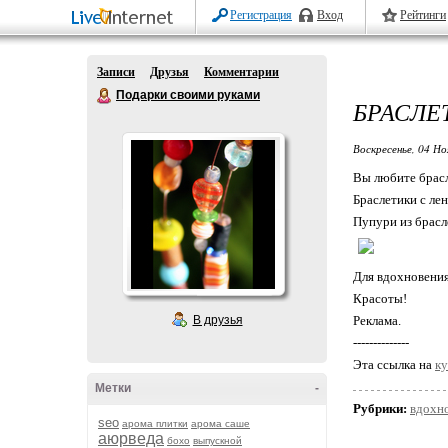
Регистрация
Вход
Рейтинги
Записи
Друзья
Комментарии
Подарки своими руками
БРАСЛЕ
Воскресенье, 04 Но
Вы любите брас
Браслетики с ле
Пупури из брасл
Для вдохновения
Красоты!
В друзья
Реклама.
--------------
Эта ссылка на
ку
Метки
-
Рубрики:
вдохн
seo
арома плитки
арома саше
аюрведа
бохо
выпускной