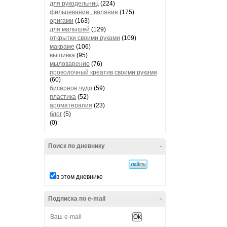
для рукодельниц
(224)
фильцевание , валяние
(175)
оригами
(163)
для малышей
(129)
открытки своими руками
(109)
макраме
(106)
вышивка
(95)
мыловарение
(76)
проволочный креатив своими руками
(60)
бисерное чудо
(59)
пластика
(52)
ароматерапия
(23)
блог
(5)
(0)
Поиск по дневнику
-
в этом дневнике
Подписка по e-mail
-