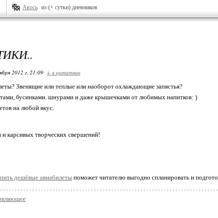
Авось
из (+ сутки) дневников
ТИКИ..
ября 2012 г. 21:09
+ в цитатник
леты? Звенящие или теплые или наоборот охлаждающие запястья?
нтами, бусинками. шнурами и даже крышечками от любимых напитков: )
етов на любой вкус.
 и карсивых творческих свершений!
пить дешёвые авиабилеты
поможет читателю выгодно спланировать и подгото
овляющее