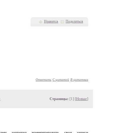
Нравится
Поделиться
Ответить
С цитатой
В цитатник
»
Страницы:
[1] [
Новые
]
уками запретил комментировать свои записи