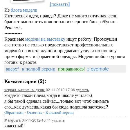
[показать]
Из
блога модели
Интересная идея, правда? Даже не много готичная, если
браслет выполнить полностью из черного бисера/бусин.
Реклама.
------------
Красивые
модели на выставку
ищут работу. Промоушен
агентство не только предоставляет профессиональных
моделей на выставку но и предлагает услуги по пошиву
промо формы и форменной одежды. Модели любого уровня
готовы к работе.
вверх^
к полной версии
понравилось!
в evernote
Комментарии (2):
02-11-2012-17:06
удалить
черная_кошка_в_душе
когда-то такой плела,когда в школе училась)
я бы такой сделала сейчас....только вот чтоб снимать
его...как думаешь,какая бы сюда подошла застежка?
Обратиться
-
Ответить
-
К полной версии
04-11-2012-10:41
удалить
Marguwa
классный!