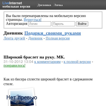
Live
Internet
Дневники
Личка
мобильная версия
Вы были перенаправлены на мобильную версию
страницы.
Вернуться!
Авторизация
Дневник
Подарки_своими_руками
Лента друзей
-
Дневник
-
Полная версия
Широкий браслет на руку. МК.
31-10-2012 13:04
к комментариям
-
к полной версии
-
понравилось!
Как из бисера сплести широкий браслет в сдержанном
стиле.