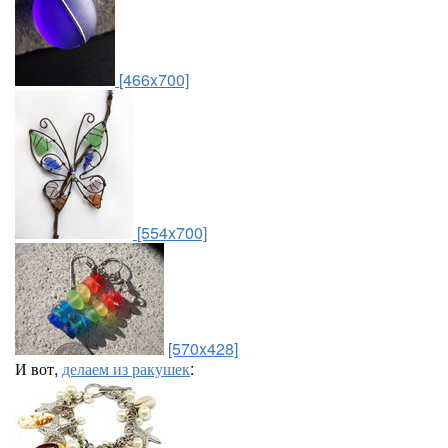
[466x700]
[554x700]
[570x428]
И вот,
делаем из ракушек
: