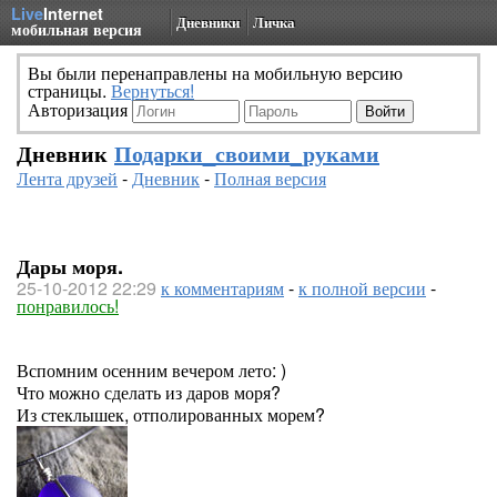
Live
Internet
Дневники
Личка
мобильная версия
Вы были перенаправлены на мобильную версию
страницы.
Вернуться!
Авторизация
Дневник
Подарки_своими_руками
Лента друзей
-
Дневник
-
Полная версия
Дары моря.
25-10-2012 22:29
к комментариям
-
к полной версии
-
понравилось!
Вспомним осенним вечером лето: )
Что можно сделать из даров моря?
Из стеклышек, отполированных морем?