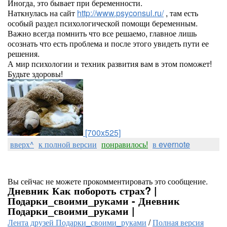
Иногда, это бывает при беременности.
Наткнулась на сайт
http://www.psyconsul.ru/
, там есть
особый раздел психологической помощи беременным.
Важно всегда помнить что все решаемо, главное лишь
осознать что есть проблема и после этого увидеть пути ее
решения.
А мир психологии и техник развития вам в этом поможет!
Будьте здоровы!
[700x525]
вверх^
к полной версии
понравилось!
в evernote
Вы сейчас не можете прокомментировать это сообщение.
Дневник Как побороть страх? |
Подарки_своими_руками - Дневник
Подарки_своими_руками |
Лента друзей Подарки_своими_руками
/
Полная версия