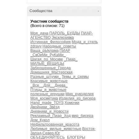
Сообщества
-
Участник сообществ
(Всего в списке: 71)
Моя_дача
ПАРОЛЬ_БУДДЫ
ПИАР-
АГЕНСТВО
Эксклюзивка
Истинная_Философия
Мода_и_стиль
zdravy
Народные_советы
Ваша_рЫклама
ПИАР
_СвОиМи_РуКаМи_
Шагая_по_Москве
_Пиар_
МИЛЫЕ_ВЕЩИЦЫ
Заброшенные_Города
Домашняя_Мастерская
Разные_штучки_
Темы_и_схемы
Красивые_животные
_Все__Для__Днева_
Птицы_и_животные
полезные_игрушки
Мир_рукоделия
Моя_косметика
Изделия_из_бисера
Hand_made_TOYS
Хомочки
Двойники_Звёзд
Дневники_и_Новости
Рекламный_Пиар_Ход
мир_бисера
Дом_Кукол
Нефильтрованная_красота
Любимые_милые_животные
Восток-
Запад-Север-Юг
ОБЪЕДИНЯЙТЕСЬ_БЛОГЕРЫ