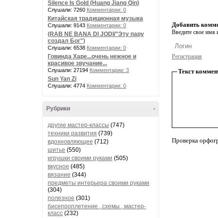
Silence Is Gold (Huang Jiang Qin)
Слушали: 7260
Комментарии: 0
Китайская традиционная музыка
Добавить комм
Слушали: 9143
Комментарии: 0
Введите свое имя и
(RAB NE BANA DI JODI/"Эту пару
создал Бог")
Слушали: 6538
Комментарии: 0
Говинда Харе...очень нежное и
Регистрация
красивое звучание...
Слушали: 27194
Комментарии: 3
Текст коммен
Sun Yan Zi
Слушали: 4774
Комментарии: 0
Рубрики
-
другие мастер-классы
(747)
техники развития
(739)
Проверка орфог
вдохновляющее
(712)
шитье
(550)
игрушки своими руками
(505)
вкусное
(485)
вязание
(344)
предметы интерьера своими руками
(304)
полезное
(301)
бисепроплетение , схемы , мастер-
класс
(232)