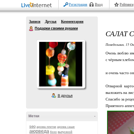
Регистрация
Вход
Рейтинги
Записи
Друзья
Комментарии
Подарки своими руками
САЛАТ 
Понедельник, 15 О
Очень люблю име
с чёрным хлебо
и очень часто он
Отварной карто
выложить на лист
В друзья
Спасибо за реце
Приятного аппет
Метки
-
seo
арома плитки
арома саше
аюрведа
бохо
выпускной