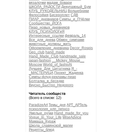
вязалочки
мадам_бовари
ШКОЛА_РАДОСТИ
Декупажный_Бум
КЛУБ_РУКОДЕЛЬНИЦ
Волшебники
Философия
Бисероплет
СДВ
ПИАР_дневников
Симпы_и_ПЧёлки
Сообщество_ЙОГА
Пиар_новых_дневников
КЛУБ_ПСИХОЛОГиЯ
Интересные_ссылки
февраль_14
Все_для_днева
Обмен_симпами
животные_должны_жить
Оформление_дневника
Decor_Rospis
Geo_club
hand_made
Hand_Made_Club
handmade_sale
japan-fashion
__Mickey_Mouse__
Moscow
World_of_fashioN
Лучшее_Для_Цитатника
Я_-
_МАСТЕРИЦА
Проект_Жадинка
Симпы-флуд-рекламы-пиар
Болталка_в_беседке
Вкусно_Быстро_Недорого
Читатель сообществ
(Всего в списке: 12)
ParadizeArt
Темы_дня
АРТ_АРТель
психология_нлп_гипноз
Умелые_ручки
Hand_made_for_you
Vogue_In_Your_Life
WiseAdvice
Мамаша_Кураж
Школа_славянской_магии
Рецепты_блюд