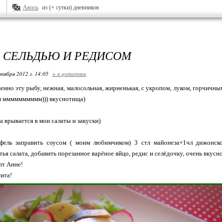
Авось
из (+ сутки) дневников
С СЕЛЬДЬЮ И РЕДИСОМ
ктября 2012 г. 14:05
+ в цитатник
нно эту рыбу, нежная, малосольная, жирненькая, с укропом, луком, горчичным
м мммммммммм))) вкуснотища)
а врывается в мои салаты и закуски)
фель заправить соусом ( моим любимчиком) 3 стл майонеза+1чл дижонск
ья салата, добавить порезанное варёное яйцо, редис и селёдочку, очень вкусно
пт Анне!
ита!