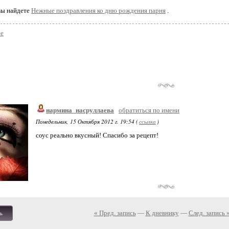
вы найдете
Нежные поздравления ко дню рождения парня
.
ое
нармина_насруллаева
обратиться по имени
Понедельник, 15 Октября 2012 г. 19:54 (
ссылка
)
соус реально вкусный! Спасибо за рецепт!
« Пред. запись
—
К дневнику
—
След. запись 
ь