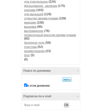
для рукодельниц
(224)
фильцевание , валяние
(175)
оригами
(163)
для малышей
(129)
открытки своими руками
(109)
макраме
(106)
вышивка
(95)
мыловарение
(76)
проволочный креатив своими руками
(60)
бисерное чудо
(59)
пластика
(52)
ароматерапия
(23)
блог
(5)
(0)
Поиск по дневнику
-
в этом дневнике
Подписка по e-mail
-