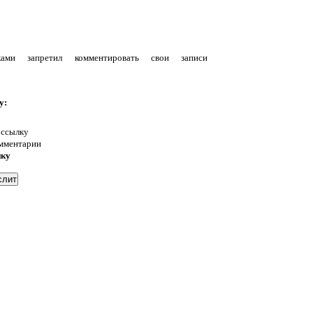
уками запретил комментировать свои записи
у:
 ссылку
омментарии
нку