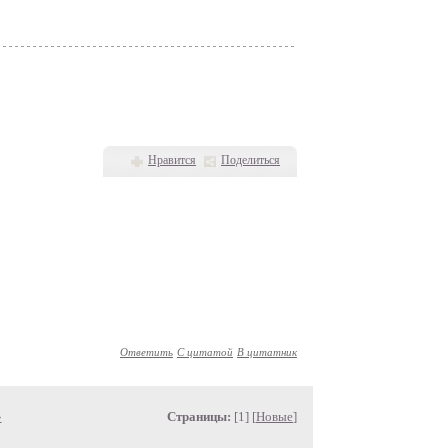
Нравится
Поделиться
Ответить
С цитатой
В цитатник
»
Страницы:
[1] [
Новые
]