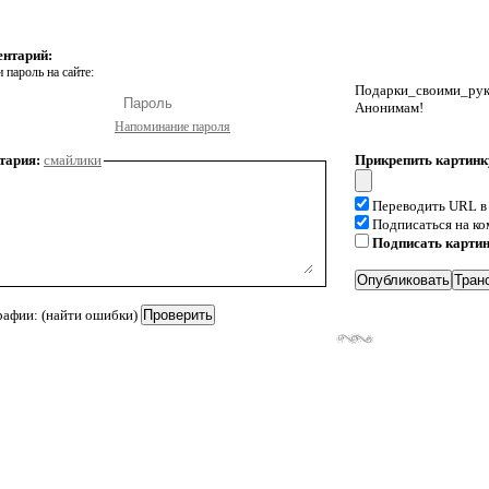
ентарий:
 пароль на сайте:
Подарки_своими_р
Анонимам!
Напоминание пароля
тария:
смайлики
Прикрепить картинк
Переводить URL в
Подписаться на к
Подписать карти
рафии: (найти ошибки)