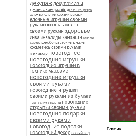
декупаж
декупаж азы
джинсовое
дизайн
дракон из фетра
елочка
елочки своими руками
елочные игрушки своими
руками
жизнь
заколка
здоровье
своими руками
канзаши
инва
инвалиды
каповое
коробочки своими руками
дерево
косметика своими руками
новогоднее
маникюр
новогодние игрушки
новогодние игрушки в
технике макраме
новогодние игрушки
своими руками
новогодние игрушки
своими руками из бумаги
новогодние
новогодние открытки
открытки своими руками
новогодние подарки
своими руками
новогодние поделки
Реклама.
новогодний декор
новый год
---------