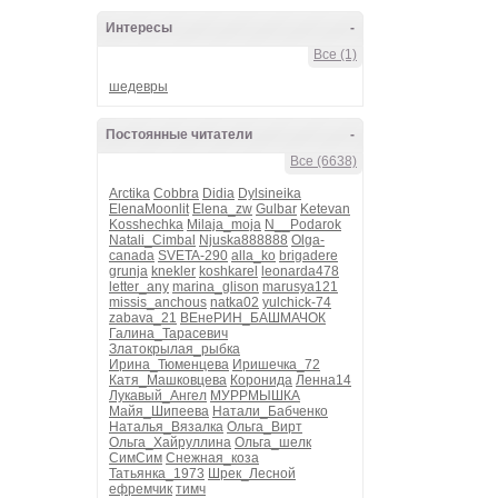
Интересы
-
Все (1)
шедевры
Постоянные читатели
-
Все (6638)
Arctika
Cobbra
Didia
Dylsineika
ElenaMoonlit
Elena_zw
Gulbar
Ketevan
Kosshechka
Milaja_moja
N__Podarok
Natali_Cimbal
Njuska888888
Olga-
canada
SVETA-290
alla_ko
brigadere
grunja
knekler
koshkarel
leonarda478
letter_any
marina_glison
marusya121
missis_anchous
natka02
yulchick-74
zabava_21
ВЕнеРИН_БАШМАЧОК
Галина_Тарасевич
Златокрылая_рыбка
Ирина_Тюменцева
Иришечка_72
Катя_Машковцева
Коронида
Ленна14
Лукавый_Ангел
МУРРМЫШКА
Майя_Шипеева
Натали_Бабченко
Наталья_Вязалка
Ольга_Вирт
Ольга_Хайруллина
Ольга_шелк
СимСим
Снежная_коза
Татьянка_1973
Шрек_Лесной
ефремчик
тимч