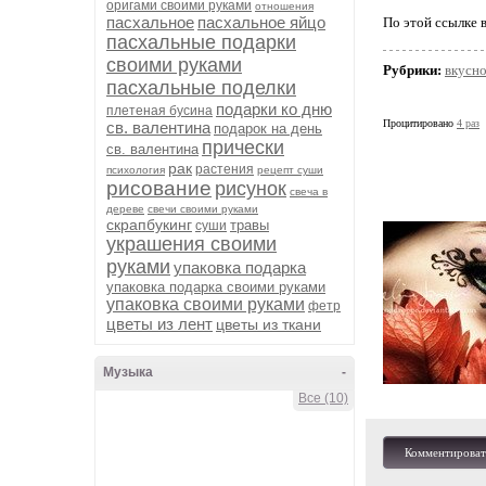
оригами своими руками
отношения
пасхальное
пасхальное яйцо
По этой ссылке 
пасхальные подарки
своими руками
Рубрики:
вкусн
пасхальные поделки
подарки ко дню
плетеная бусина
Процитировано
4 раз
св. валентина
подарок на день
прически
св. валентина
рак
растения
психология
рецепт суши
рисование
рисунок
свеча в
дереве
свечи своими руками
скрапбукинг
травы
суши
украшения своими
руками
упаковка подарка
упаковка подарка своими руками
упаковка своими руками
фетр
цветы из лент
цветы из ткани
Музыка
-
Все (10)
Комментироват