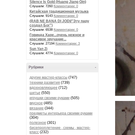
Silence Is Gold (Huang Jiang Qin)
Слушали: 7260
Комментарии: 0
Китайская традиционная музыка
Слушали: 9143
Комментарии: 0
(RAB NE BANA DI JODI/"Эту пару
создал Бог")
Слушали: 6538
Комментарии: 0
Говинда Харе...очень нежное и
красивое звучание...
Слушали: 27194
Комментарии: 3
Sun Yan Zi
Слушали: 4774
Комментарии: 0
Рубрики
-
другие мастер-классы
(747)
техники развития
(739)
вдохновляющее
(712)
шитье
(550)
игрушки своими руками
(505)
вкусное
(485)
вязание
(344)
предметы интерьера своими руками
(304)
полезное
(301)
бисепроплетение , схемы , мастер-
класс
(232)