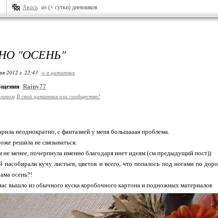
Авось
из (+ сутки) дневников
НО "ОСЕНЬ"
ря 2012 г. 22:43
+ в цитатник
общения
Rainy77
еликом
В свой цитатник или сообщество!
орила неоднократно, с фантазией у меня большааая проблема.
оже решила не связываться.
м не менее, почерпнула именно благодаря инет идеям (см предыдущий пост))
 насобирали кучу листьев, цветов и всего, что попалось под ногами по дорог
сама осень?!
 нас вышло из обычного куска коробочного картона и подножных материалов