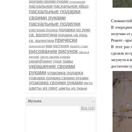
оригами своими руками
отношения
пасхальное
пасхальное яйцо
пасхальные подарки
своими руками
Сложностей 
пасхальные поделки
В очередной
подарки ко дню
плетеная бусина
получаю от 
св. валентина
подарок на день
прически
Рецепт - кра
св. валентина
рак
растения
психология
рецепт суши
В этот раз 
рисование
рисунок
свеча в
сделала из 
дереве
свечи своими руками
засунута и 
скрапбукинг
травы
суши
украшения своими
достатоно г
руками
упаковка подарка
упаковка подарка своими руками
упаковка своими руками
фетр
цветы из лент
цветы из ткани
Музыка
-
Все (10)