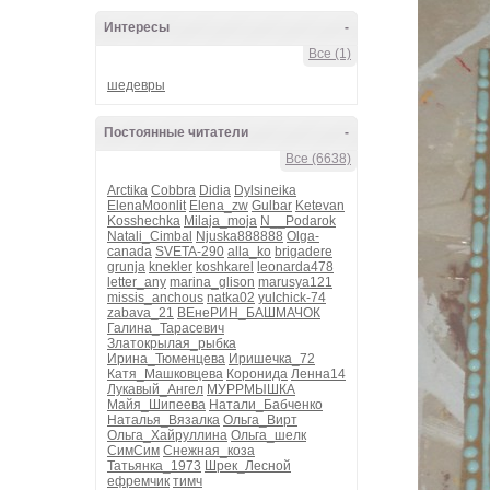
Интересы
-
Все (1)
шедевры
Постоянные читатели
-
Все (6638)
Arctika
Cobbra
Didia
Dylsineika
ElenaMoonlit
Elena_zw
Gulbar
Ketevan
Kosshechka
Milaja_moja
N__Podarok
Natali_Cimbal
Njuska888888
Olga-
canada
SVETA-290
alla_ko
brigadere
grunja
knekler
koshkarel
leonarda478
letter_any
marina_glison
marusya121
missis_anchous
natka02
yulchick-74
zabava_21
ВЕнеРИН_БАШМАЧОК
Галина_Тарасевич
Златокрылая_рыбка
Ирина_Тюменцева
Иришечка_72
Катя_Машковцева
Коронида
Ленна14
Лукавый_Ангел
МУРРМЫШКА
Майя_Шипеева
Натали_Бабченко
Наталья_Вязалка
Ольга_Вирт
Ольга_Хайруллина
Ольга_шелк
СимСим
Снежная_коза
Татьянка_1973
Шрек_Лесной
ефремчик
тимч