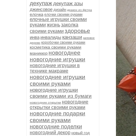
декупаж
декупаж азы
джинсовое
дизайн
дракон из фетра
елочка
елочки своими руками
елочные игрушки своими
руками
жизнь
заколка
здоровье
своими руками
канзаши
инва
инвалиды
каповое
коробочки своими руками
дерево
косметика своими руками
новогоднее
маникюр
новогодние игрушки
новогодние игрушки в
технике макраме
новогодние игрушки
своими руками
новогодние игрушки
своими руками из бумаги
новогодние
новогодние открытки
открытки своими руками
новогодние подарки
своими руками
новогодние поделки
новогодний декор
новый год