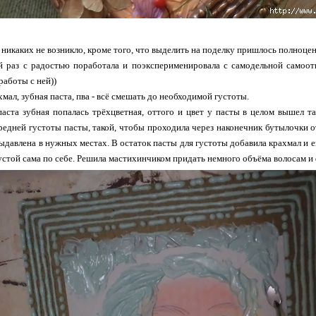
никаких не возникло, кроме того, что выделить на поделку пришлось полноцен
 раз с радостью поработала и поэксперименировала с самодельной самоот
работы с ней))
хмал, зубная паста, пва - всё смешать до необходимой густоты.
паста зубная попалась трёхцветная, оттого и цвет у пасты в целом вышел та
средней густоты пасты, такой, чтобы проходила через наконечник бутылочки о
выдавлена в нужных местах. В остаток пасты для густоты добавила крахмал и е
устой сама по себе. Решила мастихинчиком придать немного объёма волосам и