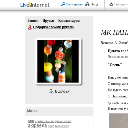
Регистрация
Вход
Рейтинги
Записи
Друзья
Комментарии
Подарки своими руками
МК ПАН
Четверг, 11 Октяб
Цитата со
Прочитать ц
"Осень"
Как уже гов
С овощами т
Но идею, те
В друзья
С Пашенькой
лучше, чем 
И вот что у
Метки
-
seo
арома плитки
арома саше
аюрведа
бохо
выпускной