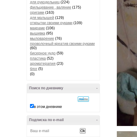
для рукодельниц
(224)
фильцевание , валяние
(175)
оригами
(163)
для малышей
(129)
открытки своими руками
(109)
макраме
(106)
вышивка
(95)
мыловарение
(76)
проволочный креатив своими руками
(60)
бисерное чудо
(59)
пластика
(52)
ароматерапия
(23)
блог
(5)
(0)
Поиск по дневнику
-
в этом дневнике
Подписка по e-mail
-