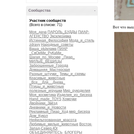
Сообщества
-
Участник сообществ
(Всего в списке: 71)
Вот что выш
Моя_дача
ПАРОЛЬ_БУДДЫ
ПИАР-
АГЕНСТВО
Эксклюзивка
Истинная_Философия
Мода_и_стиль
zdravy
Народные_советы
Ваша_рЫклама
ПИАР
_СвОиМи_РуКаМи_
Шагая_по_Москве
_Пиар_
МИЛЫЕ_ВЕЩИЦЫ
Заброшенные_Города
Домашняя_Мастерская
Разные_штучки_
Темы_и_схемы
Красивые_животные
_Все__Для__Днева_
Птицы_и_животные
полезные_игрушки
Мир_рукоделия
Моя_косметика
Изделия_из_бисера
Hand_made_TOYS
Хомочки
Двойники_Звёзд
Дневники_и_Новости
Рекламный_Пиар_Ход
мир_бисера
Дом_Кукол
Нефильтрованная_красота
Любимые_милые_животные
Восток-
Запад-Север-Юг
ОБЪЕДИНЯЙТЕСЬ_БЛОГЕРЫ