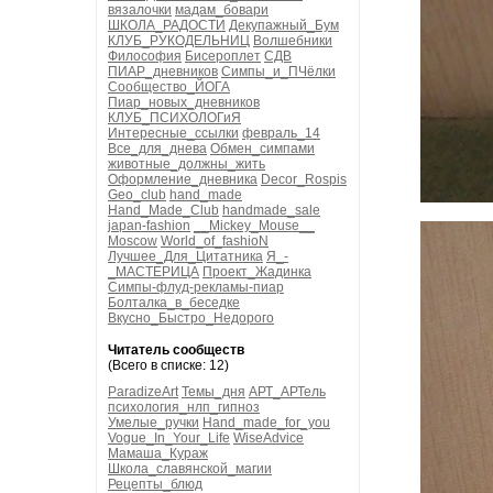
вязалочки
мадам_бовари
ШКОЛА_РАДОСТИ
Декупажный_Бум
КЛУБ_РУКОДЕЛЬНИЦ
Волшебники
Философия
Бисероплет
СДВ
ПИАР_дневников
Симпы_и_ПЧёлки
Сообщество_ЙОГА
Пиар_новых_дневников
КЛУБ_ПСИХОЛОГиЯ
Интересные_ссылки
февраль_14
Все_для_днева
Обмен_симпами
животные_должны_жить
Оформление_дневника
Decor_Rospis
Geo_club
hand_made
Hand_Made_Club
handmade_sale
japan-fashion
__Mickey_Mouse__
Moscow
World_of_fashioN
Лучшее_Для_Цитатника
Я_-
_МАСТЕРИЦА
Проект_Жадинка
Симпы-флуд-рекламы-пиар
Болталка_в_беседке
Вкусно_Быстро_Недорого
Читатель сообществ
(Всего в списке: 12)
ParadizeArt
Темы_дня
АРТ_АРТель
психология_нлп_гипноз
Умелые_ручки
Hand_made_for_you
Vogue_In_Your_Life
WiseAdvice
Мамаша_Кураж
Школа_славянской_магии
Рецепты_блюд