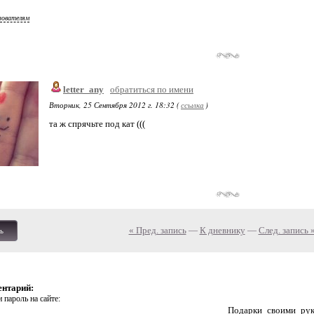
зователям
letter_any
обратиться по имени
Вторник, 25 Сентября 2012 г. 18:32 (
ссылка
)
та ж спрячьте под кат (((
« Пред. запись
—
К дневнику
—
След. запись 
ь
ентарий:
 пароль на сайте:
Подарки_своими_р