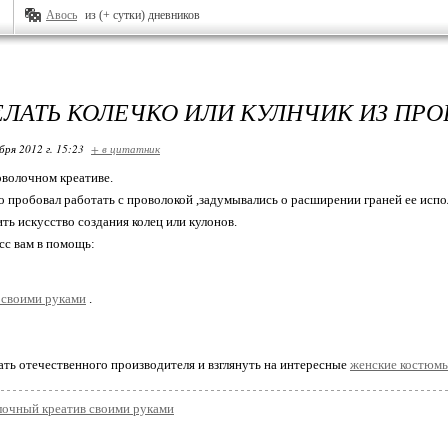
Авось
из (+ сутки) дневников
ЕЛАТЬ КОЛЕЧКО ИЛИ КУЛНЧИК ИЗ ПРО
бря 2012 г. 15:23
+ в цитатник
волочном креативе.
то пробовал работать с проволокой ,задумывались о расширении граней ее испо
ть искусство создания колец или кулонов.
сс вам в помощь:
 своими руками
.
ть отечественного производителя и взглянуть на интересные
женские костюм
лочный креатив своими руками