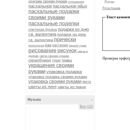
оригами своими руками
отношения
пасхальное
пасхальное яйцо
Регистрация
пасхальные подарки
своими руками
Текст коммен
пасхальные поделки
подарки ко дню
плетеная бусина
св. валентина
подарок на день
прически
св. валентина
рак
растения
психология
рецепт суши
рисование
рисунок
свеча в
дереве
свечи своими руками
Проверка орфог
скрапбукинг
травы
суши
украшения своими
руками
упаковка подарка
упаковка подарка своими руками
упаковка своими руками
фетр
цветы из лент
цветы из ткани
Музыка
-
Все (10)