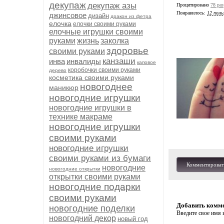
декупаж
декупаж азы
Процитировано
78 раз
Понравилось:
12 поль
джинсовое
дизайн
дракон из фетра
елочка
елочки своими руками
елочные игрушки своими
руками
жизнь
заколка
здоровье
своими руками
канзаши
инва
инвалиды
каповое
коробочки своими руками
дерево
косметика своими руками
новогоднее
маникюр
новогодние игрушки
новогодние игрушки в
технике макраме
новогодние игрушки
своими руками
новогодние игрушки
своими руками из бумаги
Комментироват
новогодние
новогодние открытки
открытки своими руками
новогодние подарки
своими руками
Добавить комм
новогодние поделки
Введите свое имя и
новогодний декор
новый год