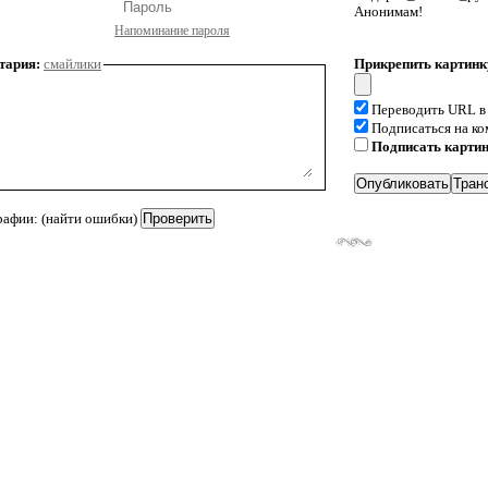
Анонимам!
Напоминание пароля
тария:
смайлики
Прикрепить картинк
Переводить URL в
Подписаться на к
Подписать карти
рафии: (найти ошибки)