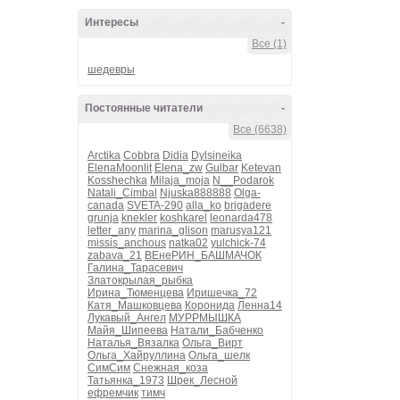
Интересы
-
Все (1)
шедевры
Постоянные читатели
-
Все (6638)
Arctika
Cobbra
Didia
Dylsineika
ElenaMoonlit
Elena_zw
Gulbar
Ketevan
Kosshechka
Milaja_moja
N__Podarok
Natali_Cimbal
Njuska888888
Olga-
canada
SVETA-290
alla_ko
brigadere
grunja
knekler
koshkarel
leonarda478
letter_any
marina_glison
marusya121
missis_anchous
natka02
yulchick-74
zabava_21
ВЕнеРИН_БАШМАЧОК
Галина_Тарасевич
Златокрылая_рыбка
Ирина_Тюменцева
Иришечка_72
Катя_Машковцева
Коронида
Ленна14
Лукавый_Ангел
МУРРМЫШКА
Майя_Шипеева
Натали_Бабченко
Наталья_Вязалка
Ольга_Вирт
Ольга_Хайруллина
Ольга_шелк
СимСим
Снежная_коза
Татьянка_1973
Шрек_Лесной
ефремчик
тимч