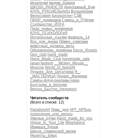
вязалочки
мадам_бовари
ШКОЛА_РАДОСТИ
Декупажный_Бум
КЛУБ_РУКОДЕЛЬНИЦ
Волшебники
Философия
Бисероплет
СДВ
ПИАР_дневников
Симпы_и_ПЧёлки
Сообщество_ЙОГА
Пиар_новых_дневников
КЛУБ_ПСИХОЛОГиЯ
Интересные_ссылки
февраль_14
Все_для_днева
Обмен_симпами
животные_должны_жить
Оформление_дневника
Decor_Rospis
Geo_club
hand_made
Hand_Made_Club
handmade_sale
japan-fashion
__Mickey_Mouse__
Moscow
World_of_fashioN
Лучшее_Для_Цитатника
Я_-
_МАСТЕРИЦА
Проект_Жадинка
Симпы-флуд-рекламы-пиар
Болталка_в_беседке
Вкусно_Быстро_Недорого
Читатель сообществ
(Всего в списке: 12)
ParadizeArt
Темы_дня
АРТ_АРТель
психология_нлп_гипноз
Умелые_ручки
Hand_made_for_you
Vogue_In_Your_Life
WiseAdvice
Мамаша_Кураж
Школа_славянской_магии
Рецепты_блюд