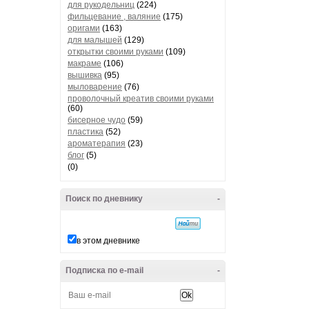
для рукодельниц
(224)
фильцевание , валяние
(175)
оригами
(163)
для малышей
(129)
открытки своими руками
(109)
макраме
(106)
вышивка
(95)
мыловарение
(76)
проволочный креатив своими руками
(60)
бисерное чудо
(59)
пластика
(52)
ароматерапия
(23)
блог
(5)
(0)
Поиск по дневнику
-
в этом дневнике
Подписка по e-mail
-