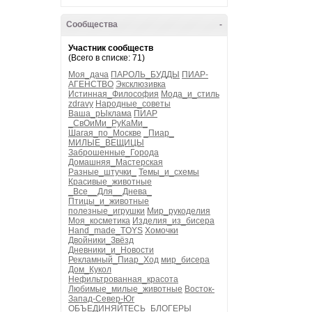
Сообщества
-
Участник сообществ
(Всего в списке: 71)
Моя_дача
ПАРОЛЬ_БУДДЫ
ПИАР-
АГЕНСТВО
Эксклюзивка
Истинная_Философия
Мода_и_стиль
zdravy
Народные_советы
Ваша_рЫклама
ПИАР
_СвОиМи_РуКаМи_
Шагая_по_Москве
_Пиар_
МИЛЫЕ_ВЕЩИЦЫ
Заброшенные_Города
Домашняя_Мастерская
Разные_штучки_
Темы_и_схемы
Красивые_животные
_Все__Для__Днева_
Птицы_и_животные
полезные_игрушки
Мир_рукоделия
Моя_косметика
Изделия_из_бисера
Hand_made_TOYS
Хомочки
Двойники_Звёзд
Дневники_и_Новости
Рекламный_Пиар_Ход
мир_бисера
Дом_Кукол
Нефильтрованная_красота
Любимые_милые_животные
Восток-
Запад-Север-Юг
ОБЪЕДИНЯЙТЕСЬ_БЛОГЕРЫ