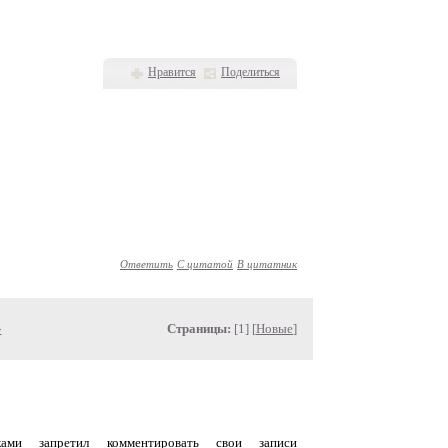
Нравится
Поделиться
Ответить
С цитатой
В цитатник
»
Страницы:
[1] [
Новые
]
уками запретил комментировать свои записи