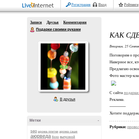
Регистрация
Вход
Рейтинги
Записи
Друзья
Комментарии
Подарки своими руками
КАК СД
Вторник, 25 Сентя
Поговорим о про
Наверное все, к
Предлагаю освои
Фото мастер-кла
С сайта
подарки
В друзья
Реклама.
-------------
Хотите поддержа
Метки
-
Рубрики:
прово
seo
арома плитки
арома саше
аюрведа
бохо
выпускной