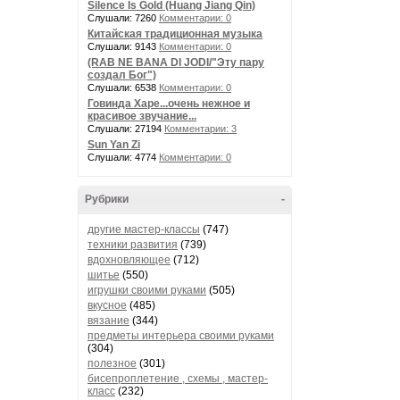
Silence Is Gold (Huang Jiang Qin)
Слушали: 7260
Комментарии: 0
Китайская традиционная музыка
Слушали: 9143
Комментарии: 0
(RAB NE BANA DI JODI/"Эту пару
создал Бог")
Слушали: 6538
Комментарии: 0
Говинда Харе...очень нежное и
красивое звучание...
Слушали: 27194
Комментарии: 3
Sun Yan Zi
Слушали: 4774
Комментарии: 0
Рубрики
-
другие мастер-классы
(747)
техники развития
(739)
вдохновляющее
(712)
шитье
(550)
игрушки своими руками
(505)
вкусное
(485)
вязание
(344)
предметы интерьера своими руками
(304)
полезное
(301)
бисепроплетение , схемы , мастер-
класс
(232)