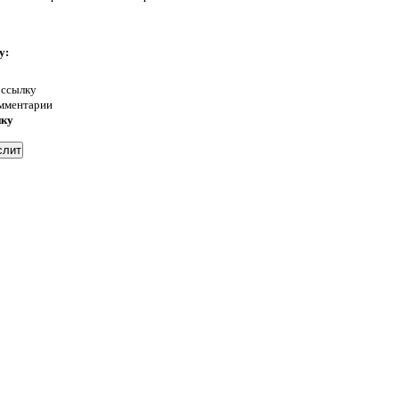
у:
 ссылку
омментарии
нку