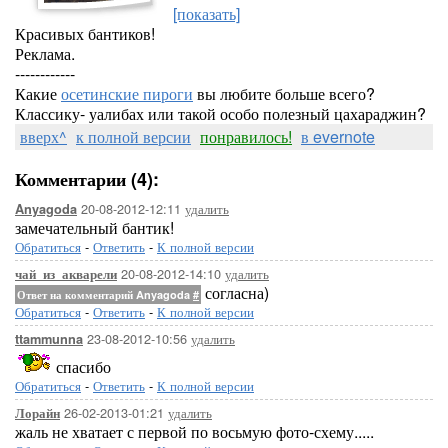
[показать]
Красивых бантиков!
Реклама.
------------
Какие
осетинские пироги
вы любите больше всего?
Классику- уалибах или такой особо полезный цахараджин?
вверх^
к полной версии
понравилось!
в evernote
Комментарии (4):
20-08-2012-12:11
удалить
Anyagoda
замечательный бантик!
Обратиться
-
Ответить
-
К полной версии
20-08-2012-14:10
удалить
чай_из_акварели
согласна)
Ответ на комментарий Anyagoda
#
Обратиться
-
Ответить
-
К полной версии
23-08-2012-10:56
удалить
ttammunna
спасибо
Обратиться
-
Ответить
-
К полной версии
26-02-2013-01:21
удалить
Лорайн
жаль не хватает с первой по восьмую фото-схему.....