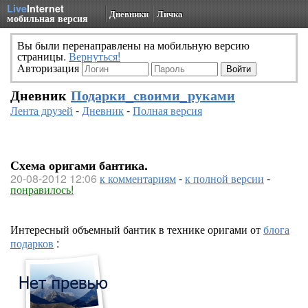
Live
Internet
Дневники
Личка
мобильная версия
Вы были перенаправлены на мобильную версию
страницы.
Вернуться!
Авторизация
Дневник
Подарки_своими_руками
Лента друзей
-
Дневник
-
Полная версия
Схема оригами бантика.
20-08-2012 12:06
к комментариям
-
к полной версии
-
понравилось!
Интересный объемный бантик в технике оригами от
блога
подарков
: