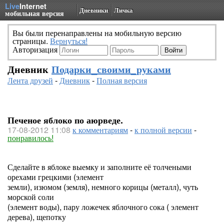
Live
Internet
Дневники
Личка
мобильная версия
Вы были перенаправлены на мобильную версию
страницы.
Вернуться!
Авторизация
Дневник
Подарки_своими_руками
Лента друзей
-
Дневник
-
Полная версия
Печеное яблоко по аюрведе.
17-08-2012 11:08
к комментариям
-
к полной версии
-
понравилось!
Сделайте в яблоке выемку и заполните её толчеными
орехами грецкими (элемент
земли), изюмом (земля), немного корицы (металл), чуть
морской соли
(элемент воды), пару ложечек яблочного сока ( элемент
дерева), щепотку