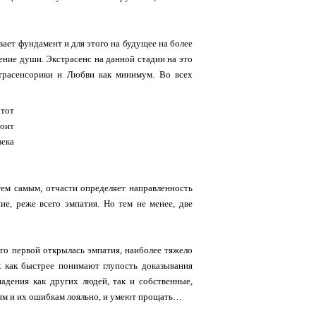
вает фундамент и для этого на будущее на более
ление души. Экстрасенс на данной стадии на это
страсенсорики и Любви как минимум. Во всех
этот
тоит
века
тем самым, отчасти определяет направленность
ие, реже всего эмпатия. Но тем не менее, две
го первой открылась эмпатия, наиболее тяжело
к как быстрее понимают глупость доказывания
адения как других людей, так и собственные,
дям и их ошибкам лояльно, и умеют прощать…