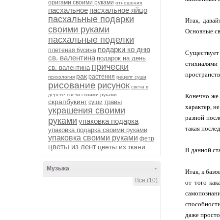
оригами своими руками
отношения
пасхальное
пасхальное яйцо
пасхальные подарки
Итак, дава
своими руками
Основные св
пасхальные поделки
подарки ко дню
плетеная бусина
Существует 
св. валентина
подарок на день
стихиалями
прически
св. валентина
пространст
рак
растения
психология
рецепт суши
рисование
рисунок
свеча в
дереве
свечи своими руками
Конечно же 
скрапбукинг
травы
суши
характер, н
украшения своими
разной посл
руками
упаковка подарка
такая после
упаковка подарка своими руками
упаковка своими руками
фетр
цветы из лент
цветы из ткани
В данной ст
Музыка
-
Итак, к баз
Все (10)
от того как
самопознани
способности
даже просто