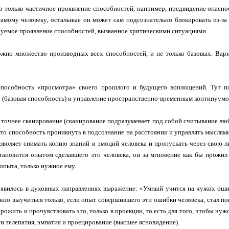
 только частичное проявление способностей, например, предвидение опаснос
амому человеку, остальные он может сам подсознательно блокировать из-за
уемое проявление способностей, вызванное критическими ситуациями.
жно множество производных всех способностей, и не только базовых. Вари
способность «просмотра» своего прошлого и будущего воплощений. Тут 
 (базовая способность) и управление пространственно-временным континуумо
а точнее сканирование (сканирование подразумевает под собой считывание люб
Это способность проникнуть в подсознание на расстоянии и управлять мыслями
зволяет снимать копию знаний и эмоций человека и пропускать через свою л
тановится опытом сделавшего это человека, он за мгновение как бы прожил 
опыта, только нужное ему.
явилось в духовных направлениях выражение: «Умный учится на чужих ошиб
но выучиться только, если опыт совершившего эти ошибки человека, стал по
 прожить и прочувствовать это, только в проекции, то есть для того, чтобы чу
и телепатия, эмпатия и проецирование (высшее ясновидение).