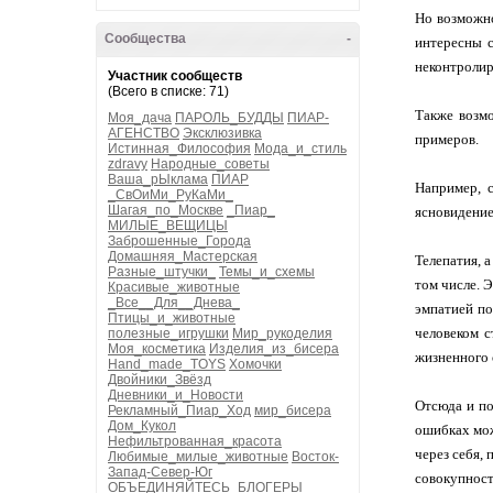
Но возможно
Сообщества
-
интересны с
неконтролир
Участник сообществ
(Всего в списке: 71)
Также возмо
Моя_дача
ПАРОЛЬ_БУДДЫ
ПИАР-
АГЕНСТВО
Эксклюзивка
примеров.
Истинная_Философия
Мода_и_стиль
zdravy
Народные_советы
Ваша_рЫклама
ПИАР
Например, 
_СвОиМи_РуКаМи_
Шагая_по_Москве
_Пиар_
ясновидение
МИЛЫЕ_ВЕЩИЦЫ
Заброшенные_Города
Домашняя_Мастерская
Телепатия, 
Разные_штучки_
Темы_и_схемы
том числе. 
Красивые_животные
_Все__Для__Днева_
эмпатией по
Птицы_и_животные
человеком с
полезные_игрушки
Мир_рукоделия
Моя_косметика
Изделия_из_бисера
жизненного 
Hand_made_TOYS
Хомочки
Двойники_Звёзд
Дневники_и_Новости
Отсюда и по
Рекламный_Пиар_Ход
мир_бисера
Дом_Кукол
ошибках мож
Нефильтрованная_красота
через себя,
Любимые_милые_животные
Восток-
Запад-Север-Юг
совокупност
ОБЪЕДИНЯЙТЕСЬ_БЛОГЕРЫ