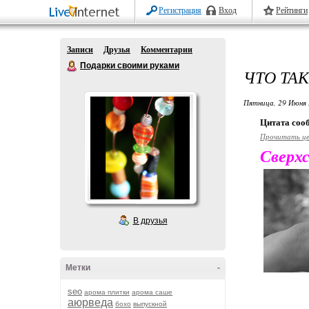
Регистрация
Вход
Рейтинги
Записи
Друзья
Комментарии
Подарки своими руками
ЧТО ТА
Пятница, 29 Июня 
Цитата со
Прочитать ц
Сверх
В друзья
Метки
-
seo
арома плитки
арома саше
аюрведа
бохо
выпускной