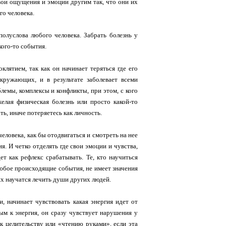
 свои ощущения и эмоции другим так, что они их
го человека.
полуслова любого человека. Забрать болезнь у
кого-то события.
клятием, так как он начинает теряться где его
окружающих, и в результате заболевает всеми
блемы, комплексы и конфликты, при этом, с кого
елая физическая болезнь или просто какой-то
ть, иначе потеряетесь как личность.
еловека, как бы отодвигаться и смотреть на нее
я. И четко отделять где свои эмоции и чувства,
ет как рефлекс срабатывать. Те, кто научиться
любое происходящие события, не имеет значения
ях научатся лечить души других людей.
, начинает чувствовать какая энергия идет от
ным к энергия, он сразу чувствует нарушения у
 к целительству или «чтению руками», если эта