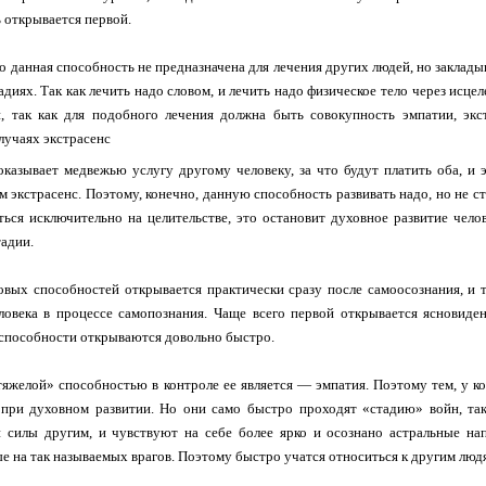
 открывается первой.
во данная способность не предназначена для лечения других людей, но заклады
адиях. Так как лечить надо словом, и лечить надо физическое тело через исце
н, так как для подобного лечения должна быть совокупность эмпатии, эк
лучаях экстрасенс
 оказывает медвежью услугу другому человеку, за что будут платить оба, и 
ам экстрасенс. Поэтому, конечно, данную способность развивать надо, но не с
ться исключительно на целительстве, это остановит духовное развитие чело
тадии.
овых способностей открывается практически сразу после самоосознания, и 
ловека в процессе самопознания. Чаще всего первой открывается ясновиден
способности открываются довольно быстро.
яжелой» способностью в контроле ее является — эмпатия. Поэтому тем, у ко
 при духовном развитии. Но они само быстро проходят «стадию» войн, та
 силы другим, и чувствуют на себе более ярко и осознано астральные нап
е на так называемых врагов. Поэтому быстро учатся относиться к другим лю