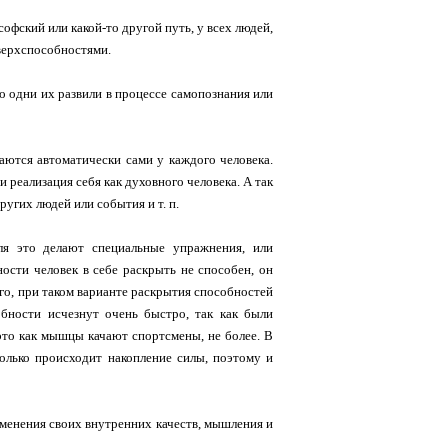
офский или какой-то другой путь, у всех людей,
верхспособностями.
о одни их развили в процессе самопознания или
аются автоматически сами у каждого человека.
и реализация себя как духовного человека. А так
ругих людей или события и т. п.
ля это делают специальные упражнения, или
ости человек в себе раскрыть не способен, он
ого, при таком варианте раскрытия способностей
обности исчезнут очень быстро, так как были
это как мышцы качают спортсмены, не более. В
олько происходит накопление силы, поэтому и
зменения своих внутренних качеств, мышления и