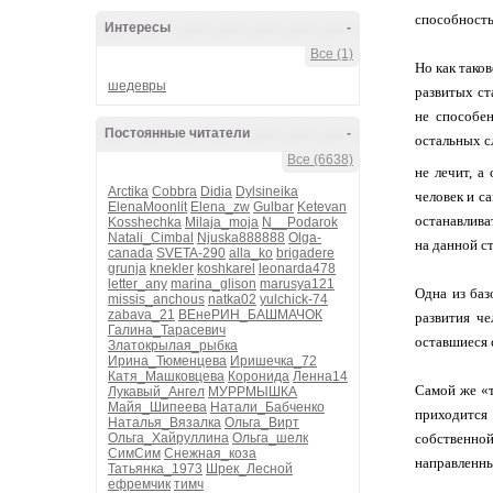
способность
Интересы
-
Все (1)
Но как тако
шедевры
развитых ст
не способе
Постоянные читатели
-
остальных с
Все (6638)
не лечит, а
Arctika
Cobbra
Didia
Dylsineika
человек и с
ElenaMoonlit
Elena_zw
Gulbar
Ketevan
останавлива
Kosshechka
Milaja_moja
N__Podarok
Natali_Cimbal
Njuska888888
Olga-
на данной с
canada
SVETA-290
alla_ko
brigadere
grunja
knekler
koshkarel
leonarda478
letter_any
marina_glison
marusya121
Одна из баз
missis_anchous
natka02
yulchick-74
zabava_21
ВЕнеРИН_БАШМАЧОК
развития че
Галина_Тарасевич
оставшиеся 
Златокрылая_рыбка
Ирина_Тюменцева
Иришечка_72
Катя_Машковцева
Коронида
Ленна14
Самой же «т
Лукавый_Ангел
МУРРМЫШКА
Майя_Шипеева
Натали_Бабченко
приходится
Наталья_Вязалка
Ольга_Вирт
Ольга_Хайруллина
Ольга_шелк
собственной
СимСим
Снежная_коза
направленны
Татьянка_1973
Шрек_Лесной
ефремчик
тимч