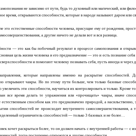
самопознания не зависимо от пути, будь то духовный или магический, или филос
ное время, открываются способности, которые в народе называют даром или с
ле это естественные способности человека, присущие ему от рождения, прост
амосовершенствования, а другие ничего не делали вот и вся разница.
ности — это как бы побочный результат в процессе самопознания и открыв
новная цель жизни человека и его предназначение — это и есть познание себя 
сверхспособности и помогают человеку познавать себя, пусть иногда и через д
направления, которые направлены именно на раскрытие способностей. Д
но открывают чакры. Но по этому пути больше, чем только базовые способн
о увеличить эти способности, научиться их контролировать и только. Кроме т
язан все время делать те упражнения или «прочищать» чакры, иначе спос
 естественным способом как это предназначено природой, а насильственно, 
ытии способностей не происходит внутреннего самосовершенствования, а т
еделенный ограничитель способностей — только 3 базовых и не более…
овек хочет раскрыться более, то он должен начать с внутренней работы — с и
енностей, тогда постепенно откроются и другие способности…