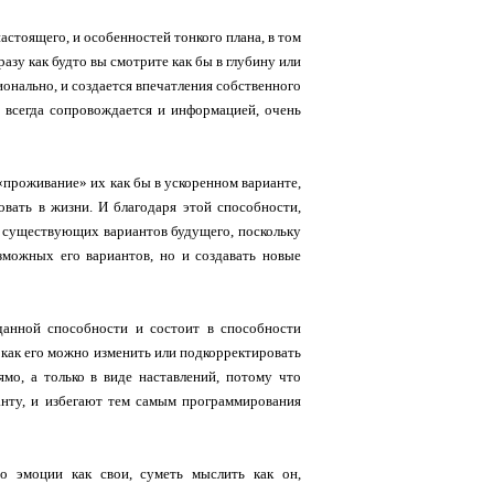
стоящего, и особенностей тонкого плана, в том
зу как будто вы смотрите как бы в глубину или
ионально, и создается впечатления собственного
, всегда сопровождается и информацией, очень
«проживание» их как бы в ускоренном варианте,
овать в жизни. И благодаря этой способности,
з существующих вариантов будущего, поскольку
озможных его вариантов, но и создавать новые
 данной способности и состоит в способности
ь как его можно изменить или подкорректировать
мо, а только в виде наставлений, потому что
анту, и избегают тем самым программирования
о эмоции как свои, суметь мыслить как он,