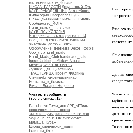
вязалочки
мадам_бовари
ШКОЛА_РАДОСТИ
Декупажный_Бум
Еще приме
КЛУБ_РУКОДЕЛЬНИЦ
Волшебники
Философия
Бисероплет
СДВ
экстросенсо
ПИАР_дневников
Симпы_и_ПЧёлки
Сообщество_ЙОГА
Пиар_новых_дневников
Еще очень 
КЛУБ_ПСИХОЛОГиЯ
сверхспособ
Интересные_ссылки
февраль_14
Все_для_днева
Обмен_симпами
является «г
животные_должны_жить
Оформление_дневника
Decor_Rospis
Geo_club
hand_made
Яснознание 
Hand_Made_Club
handmade_sale
japan-fashion
__Mickey_Mouse__
любые знани
Moscow
World_of_fashioN
Лучшее_Для_Цитатника
Я_-
_МАСТЕРИЦА
Проект_Жадинка
Данная спо
Симпы-флуд-рекламы-пиар
среднестати
Болталка_в_беседке
Вкусно_Быстро_Недорого
Человек в п
Читатель сообществ
(Всего в списке: 12)
глубинного 
ParadizeArt
Темы_дня
АРТ_АРТель
получаемую 
психология_нлп_гипноз
до этого ег
Умелые_ручки
Hand_made_for_you
Vogue_In_Your_Life
WiseAdvice
«развитие» 
Мамаша_Кураж
Школа_славянской_магии
То есть он 
Рецепты_блюд