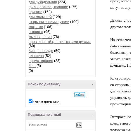
прочувствов
для рукодельниц
(224)
фильцевание , валяние
(175)
могут воспр
оригами
(163)
для малышей
(129)
Данная спос
открытки своими руками
(109)
другого чел
макраме
(106)
вышивка
(95)
мыловарение
(76)
Но если чел
проволочный креатив своими руками
(60)
собственные
бисерное чудо
(59)
болезнями, 
пластика
(52)
эмпат «взял
ароматерапия
(23)
комплекс. По
блог
(5)
(0)
Контролиров
Поиск по дневнику
-
со стороны,
где человек
управлять д
в этом дневнике
происходили
Подписка по e-mail
-
Экстрасенсо
конкретного
человека на