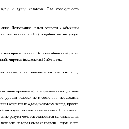
 ауру и душу человека. Это совокупность
знание. Яснознание нельзя отнести к обычным
сти, или истинное «Я»), подобно как интуиция
с или просто знания. Это способность «брать»
ний, мировая (вселенская) библиотека.
огогранным, а не линейным как это обычно у
века многоуровневое), и определенный уровень
ого уровня человек не в состоянии переводить
знания открыты каждому человеку всегда, просто
их блокирует логикой и сомнениями. Вот именно
крытие разума человек становится яснознающим.
 человека, которая была сотворена Отцом. И эта