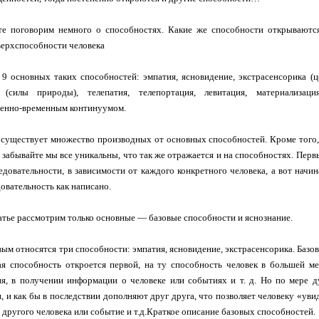
йте поговорим немного о способностях. Какие же способности открываютс
ерхспособности человека
9 основных таких способностей: эмпатия, ясновидение, экстрасенсорика (цел
 (силы природы), телепатия, телепортация, левитация, материализация
венно-временным континуумом.
существует множество производных от основных способностей. Кроме того,
е забывайте мы все уникальны, что так же отражается и на способностях. Пер
едовательности, в зависимости от каждого конкретного человека, а вот начи
довательность как написано.
атье рассмотрим только основные — базовые способности и яснознание.
овым относятся три способности: эмпатия, ясновидение, экстрасенсорика. Баз
ая способность откроется первой, на ту способность человек в большей ме
я, в получении информации о человеке или событиях и т. д. Но по мере д
, и как бы в последствии дополняют друг друга, что позволяет человеку «ув
 другого человека или событие и т.д.Краткое описание базовых способностей.