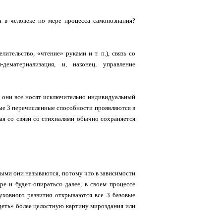
я в человеке по мере процесса самопознания?
ительство, «чтение» руками и т. п.), связь со
-дематериализация, и, наконец, управление
 они все носят исключительно индивидуальный
вые 3 перечисленные способности проявляются в
ная со связи со стихиалями обычно сохраняется
овыми они называются, потому что в зависимости
ре и будет опираться далее, в своем процессе
уховного развития открываются все 3 базовые
идеть» более целостную картину мироздания или