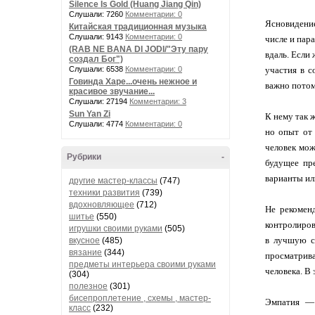
Silence Is Gold (Huang Jiang Qin)
Слушали: 7260
Комментарии: 0
Ясновидение
Китайская традиционная музыка
Слушали: 9143
Комментарии: 0
числе и пар
(RAB NE BANA DI JODI/"Эту пару
вдаль. Если
создал Бог")
Слушали: 6538
Комментарии: 0
участия в с
Говинда Харе...очень нежное и
важно потом
красивое звучание...
Слушали: 27194
Комментарии: 3
Sun Yan Zi
К нему так 
Слушали: 4774
Комментарии: 0
но опыт от 
человек мож
Рубрики
-
будущее пре
варианты ил
другие мастер-классы
(747)
техники развития
(739)
вдохновляющее
(712)
Не рекомен
шитье
(550)
контролиров
игрушки своими руками
(505)
в лучшую ст
вкусное
(485)
вязание
(344)
просматрива
предметы интерьера своими руками
человека. В
(304)
полезное
(301)
бисепроплетение , схемы , мастер-
Эмпатия — 
класс
(232)