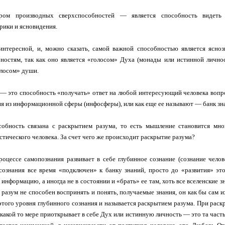
ром производных сверхспособностей — является способность видеть
рики и ясновидения.
интересной, и, можно сказать, самой важной способностью является ясно
ностям, так как оно является «голосом» Духа (монады или истинной лично
олосом» души.
— это способность «получать» ответ на любой интересующий человека вопро
я из информационной сферы (инфосферы), или как еще ее называют — банк зна
собность связана с раскрытием разума, то есть мышление становится мн
стического человека. За счет чего же происходит раскрытие разума?
роцессе самопознания развивает в себе глубинное сознание (сознание чело
сознания все время «подключен» к банку знаний, просто до «развития» эт
информацию, а иногда не в состоянии и «брать» ее там, хоть все вселенские 
о разум не способен воспринять и понять, получаемые знания, он как бы сам 
этого уровня глубинного сознания и называется раскрытием разума. При рас
в какой то мере приоткрывает в себе Дух или истинную личность — это та часть