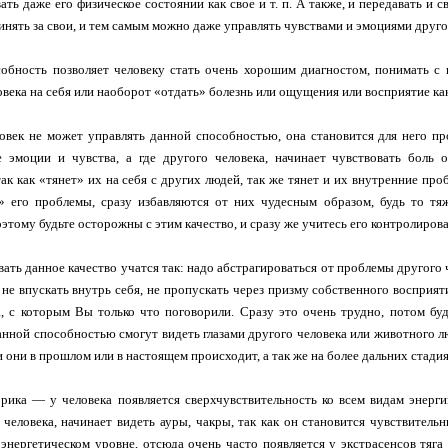
ать даже его физическое состоянии как свое и т. п. А также, и передавать и
инять за свои, и тем самым можно даже управлять чувствами и эмоциями друго
обность позволяет человеку стать очень хорошим диагностом, понимать с 
овека на себя или наоборот «отдать» болезнь или ощущения или восприятие ка
овек не может управлять данной способностью, она становится для него про
 эмоции и чувства, а где другого человека, начинает чувствовать боль 
так как «тянет» их на себя с других людей, так же тянет и их внутренние про
» его проблемы, сразу избавляются от них чудесным образом, будь то тяж
этому будьте осторожны с этим качество, и сразу же учитесь его контролирова
ать данное качество учатся так: надо абстрагироваться от проблемы другого ч
 не впускать внутрь себя, не пропускать через призму собственного восприяти
а, с которым Вы только что поговорили. Сразу это очень трудно, потом буд
анной способностью смогут видеть глазами другого человека или животного 
 они в прошлом или в настоящем происходит, а так же на более дальних стади
рика — у человека появляется сверхчувствительность ко всем видам энергии
 человека, начинает видеть ауры, чакры, так как он становится чувствитель
 энергетическом уровне, отсюда очень часто появляется у экстрасенсов тяга