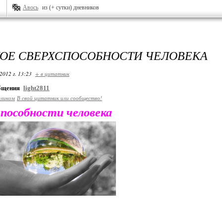
Авось
из (+ сутки) дневников
КОЕ СВЕРХСПОСОБНОСТИ ЧЕЛОВЕКА
2012 г. 13:23
+ в цитатник
общения
light2811
еликом
В свой цитатник или сообщество!
способности человека