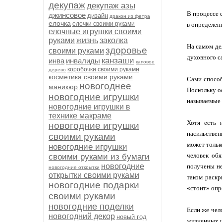
декупаж
декупаж азы
В процессе 
джинсовое
дизайн
дракон из фетра
елочка
елочки своими руками
в определен
елочные игрушки своими
руками
жизнь
заколка
На самом де
здоровье
своими руками
духовного с
канзаши
инва
инвалиды
каповое
коробочки своими руками
дерево
косметика своими руками
Сами способ
новогоднее
маникюр
Поскольку ос
новогодние игрушки
называемые 
новогодние игрушки в
технике макраме
Хотя есть 
новогодние игрушки
насильствен
своими руками
может тольк
новогодние игрушки
человек об
своими руками из бумаги
новогодние
получены не
новогодние открытки
открытки своими руками
таком раскр
новогодние подарки
«стоит» опр
своими руками
новогодние поделки
Если же чел
новогодний декор
новый год
жизненных ц