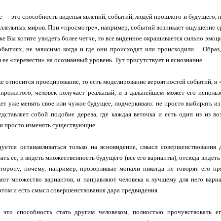
 — это способность виденья явлений, событий, людей прошлого и будущего, на
аллельных миров. При «просмотре», например, событий возникает ощущение сра
 же Вы хотите увидеть более четче, то все виденное окрашивается сильно эмоц
обытиях, не зависимо когда и где они происходят или происходили… Образ
 ее «перевести» на осознанный уровень. Тут присутствует и яснознание.
же относится проецирование, то есть моделирование вероятностей событий, и 
прожитого, человек получает реальный, и в дальнейшем может его использ
ет уже менять свое или чужое будущее, подчеркиваю: не просто выбирать и
дставляет собой подобие дерева, где каждая веточка и есть один из из в
и просто изменять существующие.
дуется останавливаться только на ясновидение, смысл совершенствования
ать ее, и видеть множественность будущего (все его варианты), отсюда видет
орону, почему, например, прозорливые монахи никогда не говорят его пря
ют множество вариантов, и направляют человека к лучшему для него вари
 этом и есть смысл совершенствования дара предвидения.
это способность стать другим человеком, полностью прочувствовать ег