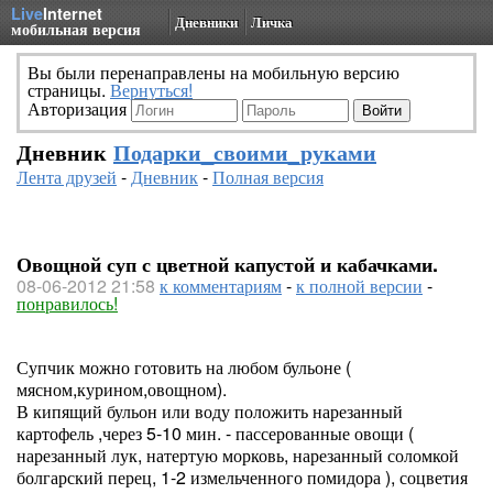
Live
Internet
Дневники
Личка
мобильная версия
Вы были перенаправлены на мобильную версию
страницы.
Вернуться!
Авторизация
Дневник
Подарки_своими_руками
Лента друзей
-
Дневник
-
Полная версия
Овощной суп с цветной капустой и кабачками.
08-06-2012 21:58
к комментариям
-
к полной версии
-
понравилось!
Супчик можно готовить на любом бульоне (
мясном,курином,овощном).
В кипящий бульон или воду положить нарезанный
картофель ,через 5-10 мин. - пассерованные овощи (
нарезанный лук, натертую морковь, нарезанный соломкой
болгарский перец, 1-2 измельченного помидора ), соцветия