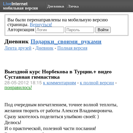
Live
Internet
Дневники
Личка
мобильная версия
Вы были перенаправлены на мобильную версию
страницы.
Вернуться!
Авторизация
Дневник
Подарки_своими_руками
Лента друзей
-
Дневник
-
Полная версия
Выездной курс Норбекова в Турции.+ видео
Суставная гимнастика
28-05-2012 18:15
к комментариям
-
к полной версии
-
понравилось!
Под очередным впечатлением, точнее волной теплоты,
желания творить от работы Алексея Владимировича.
Сразу захотелось поделиться улыбкою своей: )
Делюсь!
И о практической, полезной части послания!