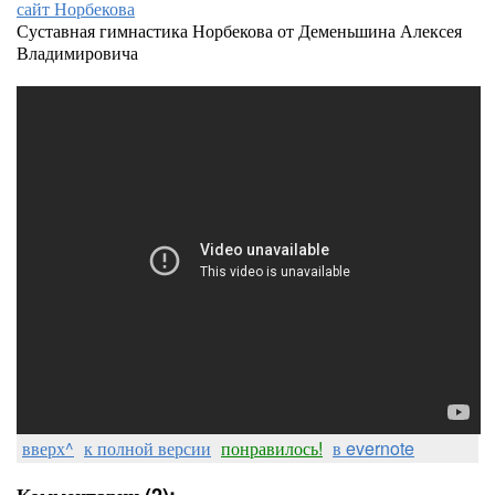
сайт Норбекова
Суставная гимнастика Норбекова от Деменьшина Алексея
Владимировича
вверх^
к полной версии
понравилось!
в evernote