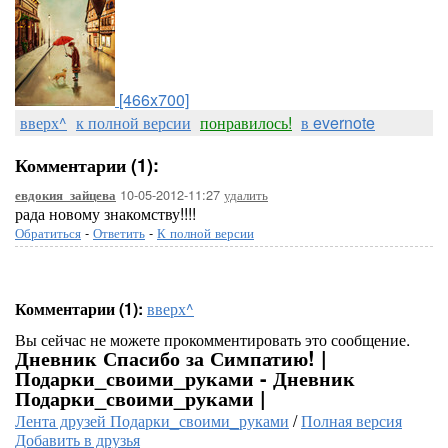
[466x700]
вверх^
к полной версии
понравилось!
в evernote
Комментарии (1):
10-05-2012-11:27
удалить
евдокия_зайцева
рада новому знакомству!!!!
Обратиться
-
Ответить
-
К полной версии
Комментарии (1):
вверх^
Вы сейчас не можете прокомментировать это сообщение.
Дневник Спасибо за Симпатию! |
Подарки_своими_руками - Дневник
Подарки_своими_руками |
Лента друзей Подарки_своими_руками
/
Полная версия
Добавить в друзья