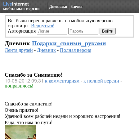
Live
Internet
Дневники
Личка
мобильная версия
Вы были перенаправлены на мобильную версию
страницы.
Вернуться!
Авторизация
Дневник
Подарки_своими_руками
Лента друзей
-
Дневник
-
Полная версия
Спасибо за Симпатию!
10-05-2012 09:31
к комментариям
-
к полной версии
-
понравилось!
Спасибо за симпатию!
Очень приятно!
Удачной всем рабочей недели и хорошего настроения!
Рада, что нам по пути!