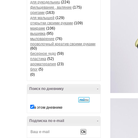
для рукодельниц
(224)
фильцевание , валяние
(175)
оригами
(163)
для малышей
(129)
открытки своими руками
(109)
макраме
(106)
вышивка
(95)
мыловарение
(76)
проволочный креатив своими руками
(60)
бисерное чудо
(59)
пластика
(52)
ароматерапия
(23)
блог
(5)
(0)
Поиск по дневнику
-
в этом дневнике
Подписка по e-mail
-