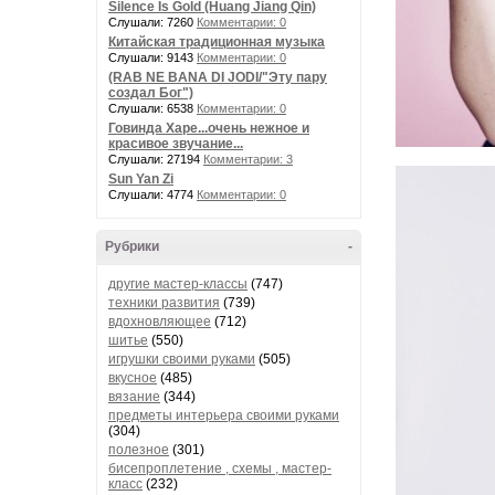
Silence Is Gold (Huang Jiang Qin)
Слушали: 7260
Комментарии: 0
Китайская традиционная музыка
Слушали: 9143
Комментарии: 0
(RAB NE BANA DI JODI/"Эту пару
создал Бог")
Слушали: 6538
Комментарии: 0
Говинда Харе...очень нежное и
красивое звучание...
Слушали: 27194
Комментарии: 3
Sun Yan Zi
Слушали: 4774
Комментарии: 0
Рубрики
-
другие мастер-классы
(747)
техники развития
(739)
вдохновляющее
(712)
шитье
(550)
игрушки своими руками
(505)
вкусное
(485)
вязание
(344)
предметы интерьера своими руками
(304)
полезное
(301)
бисепроплетение , схемы , мастер-
класс
(232)