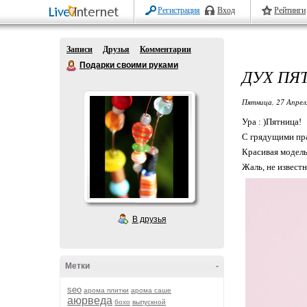
Регистрация
Вход
Рейтинги
Записи
Друзья
Комментарии
Подарки своими руками
ДУХ ПЯ
Пятница, 27 Апрел
Ура : )Пятница!
С грядущими пра
Красивая модель
Жаль, не известн
В друзья
Метки
-
seo
арома плитки
арома саше
аюрведа
бохо
выпускной