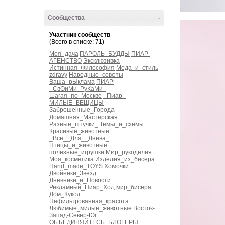
Сообщества
-
Участник сообществ
(Всего в списке: 71)
Моя_дача
ПАРОЛЬ_БУДДЫ
ПИАР-
АГЕНСТВО
Эксклюзивка
Истинная_Философия
Мода_и_стиль
zdravy
Народные_советы
Ваша_рЫклама
ПИАР
_СвОиМи_РуКаМи_
Шагая_по_Москве
_Пиар_
МИЛЫЕ_ВЕЩИЦЫ
Заброшенные_Города
Домашняя_Мастерская
Разные_штучки_
Темы_и_схемы
Красивые_животные
_Все__Для__Днева_
Птицы_и_животные
полезные_игрушки
Мир_рукоделия
Моя_косметика
Изделия_из_бисера
Hand_made_TOYS
Хомочки
Двойники_Звёзд
Дневники_и_Новости
Рекламный_Пиар_Ход
мир_бисера
Дом_Кукол
Нефильтрованная_красота
Любимые_милые_животные
Восток-
Запад-Север-Юг
ОБЪЕДИНЯЙТЕСЬ_БЛОГЕРЫ