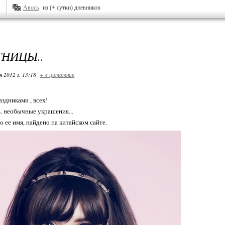
Авось
из (+ сутки) дневников
ТНИЦЫ..
я 2012 г. 13:18
+ в цитатник
здниками , всех!
. необычные украшения...
о ее имя, найдено на китайском сайте.