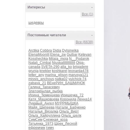
Интересы
-
Все (1)
шедевры
Постоянные читатели
-
Все (6638)
Arctika
Cobbra
Didia
Dylsineika
ElenaMoonlit
Elena_zw
Gulbar
Ketevan
Kosshechka
Milaja_moja
N__Podarok
Natali_Cimbal
Njuska888888
Olga-
canada
SVETA-290
alla_ko
brigadere
grunja
knekler
koshkarel
leonarda478
letter_any
marina_glison
marusya121
missis_anchous
natka02
yulchick-74
zabava_21
ВЕнеРИН_БАШМАЧОК
Галина_Тарасевич
Златокрылая_рыбка
Ирина_Тюменцева
Иришечка_72
Катя_Машковцева
Коронида
Ленна14
Лукавый_Ангел
МУРРМЫШКА
Майя_Шипеева
Натали_Бабченко
Наталья_Вязалка
Ольга_Вирт
Ольга_Хайруллина
Ольга_шелк
СимСим
Снежная_коза
Татьянка_1973
Шрек_Лесной
ефремчик
тимч