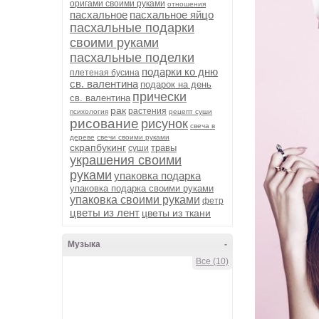
оригами своими руками
отношения
пасхальное
пасхальное яйцо
пасхальные подарки
своими руками
пасхальные поделки
подарки ко дню
плетеная бусина
св. валентина
подарок на день
прически
св. валентина
рак
растения
психология
рецепт суши
рисование
рисунок
свеча в
дереве
свечи своими руками
скрапбукинг
травы
суши
украшения своими
руками
упаковка подарка
упаковка подарка своими руками
упаковка своими руками
фетр
цветы из лент
цветы из ткани
Музыка
-
Все (10)