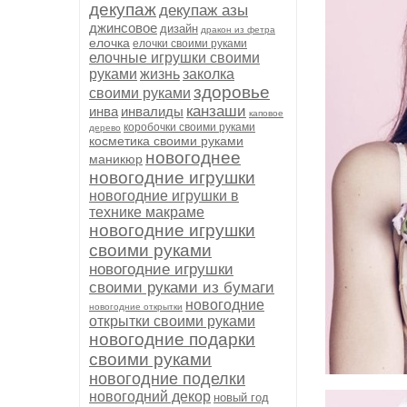
декупаж
декупаж азы
джинсовое
дизайн
дракон из фетра
елочка
елочки своими руками
елочные игрушки своими
руками
жизнь
заколка
здоровье
своими руками
канзаши
инва
инвалиды
каповое
коробочки своими руками
дерево
косметика своими руками
новогоднее
маникюр
новогодние игрушки
новогодние игрушки в
технике макраме
новогодние игрушки
своими руками
новогодние игрушки
своими руками из бумаги
новогодние
новогодние открытки
открытки своими руками
новогодние подарки
своими руками
новогодние поделки
новогодний декор
новый год