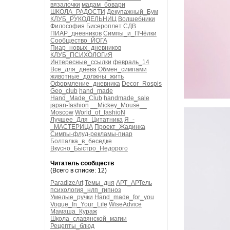
вязалочки
мадам_бовари
ШКОЛА_РАДОСТИ
Декупажный_Бум
КЛУБ_РУКОДЕЛЬНИЦ
Волшебники
Философия
Бисероплет
СДВ
ПИАР_дневников
Симпы_и_ПЧёлки
Сообщество_ЙОГА
Пиар_новых_дневников
КЛУБ_ПСИХОЛОГиЯ
Интересные_ссылки
февраль_14
Все_для_днева
Обмен_симпами
животные_должны_жить
Оформление_дневника
Decor_Rospis
Geo_club
hand_made
Hand_Made_Club
handmade_sale
japan-fashion
__Mickey_Mouse__
Moscow
World_of_fashioN
Лучшее_Для_Цитатника
Я_-
_МАСТЕРИЦА
Проект_Жадинка
Симпы-флуд-рекламы-пиар
Болталка_в_беседке
Вкусно_Быстро_Недорого
Читатель сообществ
(Всего в списке: 12)
ParadizeArt
Темы_дня
АРТ_АРТель
психология_нлп_гипноз
Умелые_ручки
Hand_made_for_you
Vogue_In_Your_Life
WiseAdvice
Мамаша_Кураж
Школа_славянской_магии
Рецепты_блюд