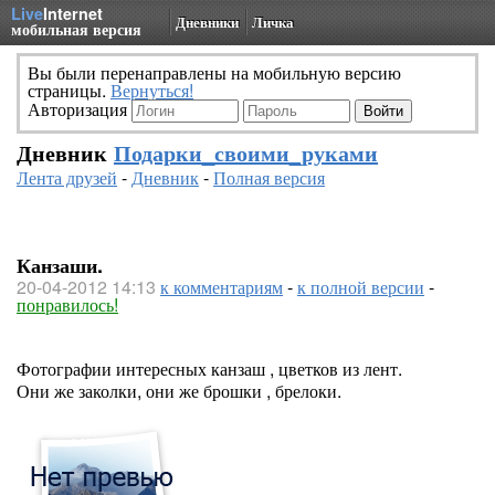
Live
Internet
Дневники
Личка
мобильная версия
Вы были перенаправлены на мобильную версию
страницы.
Вернуться!
Авторизация
Дневник
Подарки_своими_руками
Лента друзей
-
Дневник
-
Полная версия
Канзаши.
20-04-2012 14:13
к комментариям
-
к полной версии
-
понравилось!
Фотографии интересных канзаш , цветков из лент.
Они же заколки, они же брошки , брелоки.