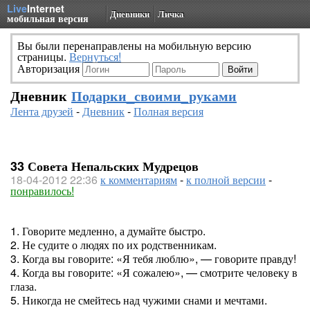
Live
Internet
Дневники
Личка
мобильная версия
Вы были перенаправлены на мобильную версию
страницы.
Вернуться!
Авторизация
Дневник
Подарки_своими_руками
Лента друзей
-
Дневник
-
Полная версия
33 Совета Непальских Мудрецов
18-04-2012 22:36
к комментариям
-
к полной версии
-
понравилось!
1. Говорите медленно, а думайте быстро.
2. Не судите о людях по их родственникам.
3. Когда вы говорите: «Я тебя люблю», — говорите правду!
4. Когда вы говорите: «Я сожалею», — смотрите человеку в
глаза.
5. Никогда не смейтесь над чужими снами и мечтами.