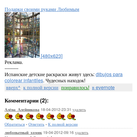
Подарки своими руками Любимым
[480x623]
Реклама.
---------
Испанские детские раскраски живут здесь:
dibujos para
colorear infantiles
. Чудесных находок!
вверх^
к полной версии
понравилось!
в evernote
Комментарии (2):
18-04-2012-23:31
удалить
Алёна_Алейникова
Обратиться
-
Ответить
-
К полной версии
19-04-2012-09:16
удалить
любопытный_хомяк