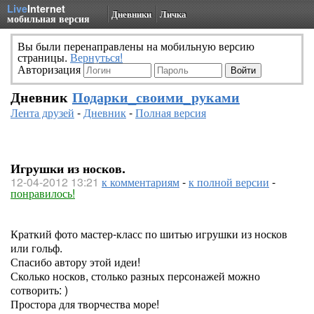
Live
Internet
Дневники
Личка
мобильная версия
Вы были перенаправлены на мобильную версию
страницы.
Вернуться!
Авторизация
Дневник
Подарки_своими_руками
Лента друзей
-
Дневник
-
Полная версия
Игрушки из носков.
12-04-2012 13:21
к комментариям
-
к полной версии
-
понравилось!
Краткий фото мастер-класс по шитью игрушки из носков
или гольф.
Спасибо автору этой идеи!
Сколько носков, столько разных персонажей можно
сотворить: )
Простора для творчества море!