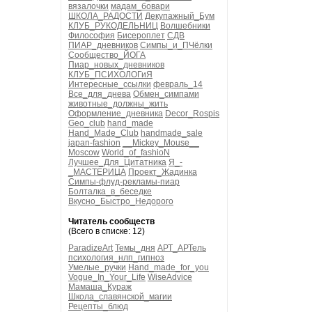
вязалочки
мадам_бовари
ШКОЛА_РАДОСТИ
Декупажный_Бум
КЛУБ_РУКОДЕЛЬНИЦ
Волшебники
Философия
Бисероплет
СДВ
ПИАР_дневников
Симпы_и_ПЧёлки
Сообщество_ЙОГА
Пиар_новых_дневников
КЛУБ_ПСИХОЛОГиЯ
Интересные_ссылки
февраль_14
Все_для_днева
Обмен_симпами
животные_должны_жить
Оформление_дневника
Decor_Rospis
Geo_club
hand_made
Hand_Made_Club
handmade_sale
japan-fashion
__Mickey_Mouse__
Moscow
World_of_fashioN
Лучшее_Для_Цитатника
Я_-
_МАСТЕРИЦА
Проект_Жадинка
Симпы-флуд-рекламы-пиар
Болталка_в_беседке
Вкусно_Быстро_Недорого
Читатель сообществ
(Всего в списке: 12)
ParadizeArt
Темы_дня
АРТ_АРТель
психология_нлп_гипноз
Умелые_ручки
Hand_made_for_you
Vogue_In_Your_Life
WiseAdvice
Мамаша_Кураж
Школа_славянской_магии
Рецепты_блюд