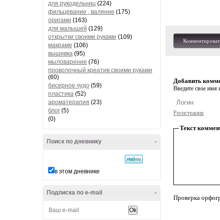
для рукодельниц
(224)
фильцевание , валяние
(175)
оригами
(163)
для малышей
(129)
открытки своими руками
(109)
Комментироват
макраме
(106)
вышивка
(95)
мыловарение
(76)
проволочный креатив своими руками
(60)
Добавить комм
бисерное чудо
(59)
Введите свое имя и
пластика
(52)
ароматерапия
(23)
блог
(5)
Регистрация
(0)
Текст коммен
Поиск по дневнику
-
в этом дневнике
Подписка по e-mail
-
Проверка орфог