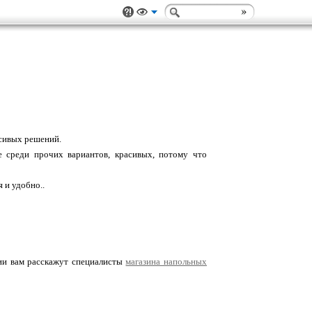
асивых решений.
 среди прочих вариантов, красивых, потому что
 и удобно..
ции вам расскажут специалисты
магазина напольных