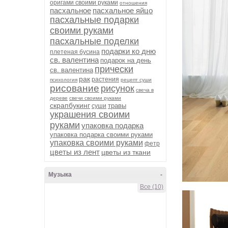
оригами своими руками
отношения
пасхальное
пасхальное яйцо
пасхальные подарки
своими руками
пасхальные поделки
подарки ко дню
плетеная бусина
св. валентина
подарок на день
прически
св. валентина
рак
растения
психология
рецепт суши
рисование
рисунок
свеча в
дереве
свечи своими руками
скрапбукинг
травы
суши
украшения своими
руками
упаковка подарка
упаковка подарка своими руками
упаковка своими руками
фетр
цветы из лент
цветы из ткани
Музыка
-
Все (10)