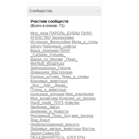
Сообщества
-
Участник сообществ
(Всего в списке: 71)
Моя_дача
ПАРОЛЬ_БУДДЫ
ПИАР-
АГЕНСТВО
Эксклюзивка
Истинная_Философия
Мода_и_стиль
zdravy
Народные_советы
Ваша_рЫклама
ПИАР
_СвОиМи_РуКаМи_
Шагая_по_Москве
_Пиар_
МИЛЫЕ_ВЕЩИЦЫ
Заброшенные_Города
Домашняя_Мастерская
Разные_штучки_
Темы_и_схемы
Красивые_животные
_Все__Для__Днева_
Птицы_и_животные
полезные_игрушки
Мир_рукоделия
Моя_косметика
Изделия_из_бисера
Hand_made_TOYS
Хомочки
Двойники_Звёзд
Дневники_и_Новости
Рекламный_Пиар_Ход
мир_бисера
Дом_Кукол
Нефильтрованная_красота
Любимые_милые_животные
Восток-
Запад-Север-Юг
ОБЪЕДИНЯЙТЕСЬ_БЛОГЕРЫ