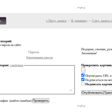
« Пред. запись
—
К дневнику
—
След. запись 
ь
ентарий:
 пароль на сайте:
Подарки_своими_р
Анонимам!
Напоминание пароля
тария:
смайлики
Прикрепить картинк
Переводить URL в
Подписаться на к
Подписать карти
рафии: (найти ошибки)