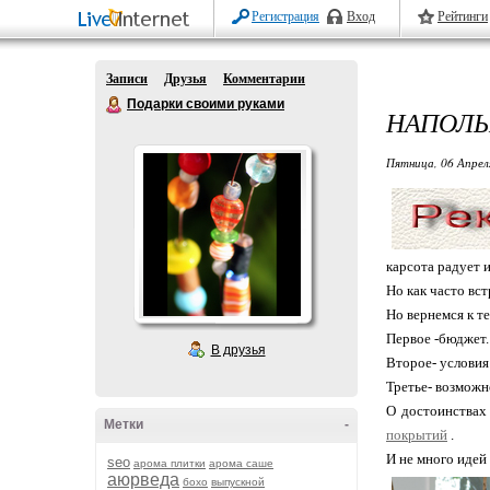
Регистрация
Вход
Рейтинги
Записи
Друзья
Комментарии
Подарки своими руками
НАПОЛЬ
Пятница, 06 Апрел
карсота радует 
Но как часто вст
Но вернемся к т
Первое -бюджет.
В друзья
Второе- условия
Третье- возможн
О достоинствах
Метки
-
покрытий
.
И не много идей
seo
арома плитки
арома саше
аюрведа
бохо
выпускной