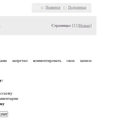
Нравится
Поделиться
»
Страницы:
[1] [
Новые
]
уками запретил комментировать свои записи
у:
 ссылку
омментарии
нку