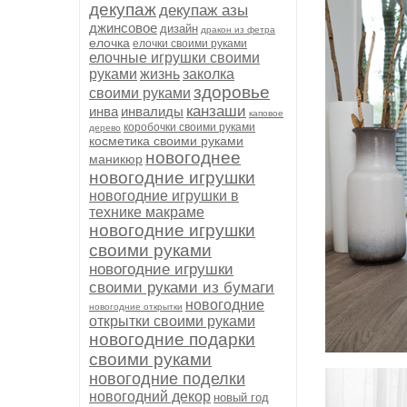
декупаж
декупаж азы
джинсовое
дизайн
дракон из фетра
елочка
елочки своими руками
елочные игрушки своими
руками
жизнь
заколка
здоровье
своими руками
канзаши
инва
инвалиды
каповое
коробочки своими руками
дерево
косметика своими руками
новогоднее
маникюр
новогодние игрушки
новогодние игрушки в
технике макраме
новогодние игрушки
своими руками
новогодние игрушки
своими руками из бумаги
новогодние
новогодние открытки
открытки своими руками
новогодние подарки
своими руками
новогодние поделки
новогодний декор
новый год