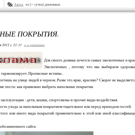
Авось
из (+ сутки) дневников
НЫЕ ПОКРЫТИЯ.
я 2012 г. 21:33
+ в цитатник
Для своего домика хочется самых экологичных и кр
Экологичных , потому что мы выбираем здоровье
и гармонизирует..Прописные истины..
ретишь на улице людей в черном..Разве это ярко, красиво? Скорее не выделяется
еме поста- как правильно выбрать напольные покрытия.
 эксплуатации - дети, кошки, спортсмены и прочие виды воздействия.
ость ухода за напольным покрытием-тщательное или перед приходом гостей.
 того или иного вида покрытий применительно к этой или иной классифика
 обозначенного сайта: