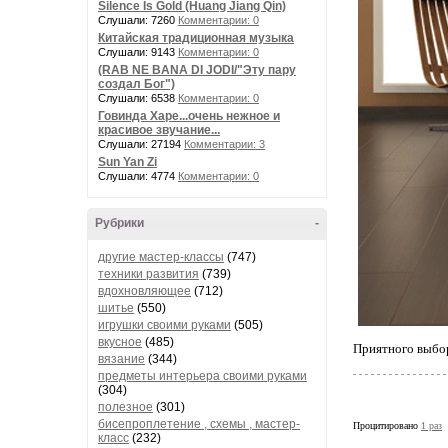
Silence Is Gold (Huang Jiang Qin)
Слушали: 7260
Комментарии: 0
Китайская традиционная музыка
Слушали: 9143
Комментарии: 0
(RAB NE BANA DI JODI/"Эту пару
создал Бог")
Слушали: 6538
Комментарии: 0
Говинда Харе...очень нежное и
красивое звучание...
Слушали: 27194
Комментарии: 3
Sun Yan Zi
Слушали: 4774
Комментарии: 0
Рубрики
-
другие мастер-классы
(747)
техники развития
(739)
вдохновляющее
(712)
шитье
(550)
игрушки своими руками
(505)
вкусное
(485)
Приятного выбор
вязание
(344)
предметы интерьера своими руками
(304)
полезное
(301)
бисепроплетение , схемы , мастер-
Процитировано
1 раз
класс
(232)