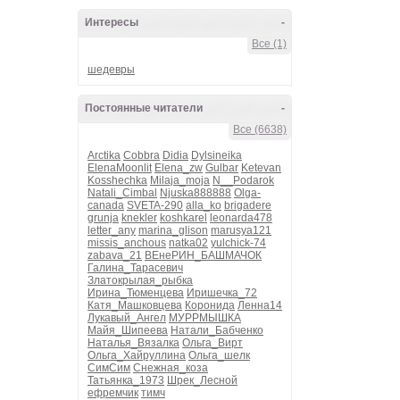
Интересы
-
Все (1)
шедевры
Постоянные читатели
-
Все (6638)
Arctika
Cobbra
Didia
Dylsineika
ElenaMoonlit
Elena_zw
Gulbar
Ketevan
Kosshechka
Milaja_moja
N__Podarok
Natali_Cimbal
Njuska888888
Olga-
canada
SVETA-290
alla_ko
brigadere
grunja
knekler
koshkarel
leonarda478
letter_any
marina_glison
marusya121
missis_anchous
natka02
yulchick-74
zabava_21
ВЕнеРИН_БАШМАЧОК
Галина_Тарасевич
Златокрылая_рыбка
Ирина_Тюменцева
Иришечка_72
Катя_Машковцева
Коронида
Ленна14
Лукавый_Ангел
МУРРМЫШКА
Майя_Шипеева
Натали_Бабченко
Наталья_Вязалка
Ольга_Вирт
Ольга_Хайруллина
Ольга_шелк
СимСим
Снежная_коза
Татьянка_1973
Шрек_Лесной
ефремчик
тимч