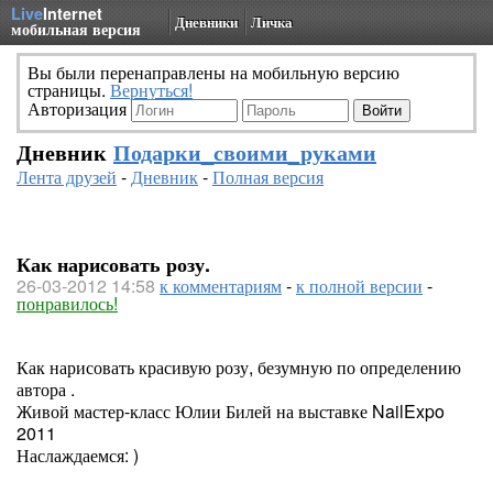
Live
Internet
Дневники
Личка
мобильная версия
Вы были перенаправлены на мобильную версию
страницы.
Вернуться!
Авторизация
Дневник
Подарки_своими_руками
Лента друзей
-
Дневник
-
Полная версия
Как нарисовать розу.
26-03-2012 14:58
к комментариям
-
к полной версии
-
понравилось!
Как нарисовать красивую розу, безумную по определению
автора .
Живой мастер-класс Юлии Билей на выставке NailExpo
2011
Наслаждаемся: )