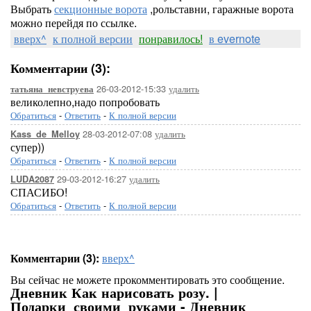
Выбрать
секционные ворота
,рольставни, гаражные ворота
можно перейдя по ссылке.
вверх^
к полной версии
понравилось!
в evernote
Комментарии (3):
26-03-2012-15:33
удалить
татьяна_невструева
великолепно,надо попробовать
Обратиться
-
Ответить
-
К полной версии
28-03-2012-07:08
удалить
Kass_de_Melloy
супер))
Обратиться
-
Ответить
-
К полной версии
29-03-2012-16:27
удалить
LUDA2087
СПАСИБО!
Обратиться
-
Ответить
-
К полной версии
Комментарии (3):
вверх^
Вы сейчас не можете прокомментировать это сообщение.
Дневник Как нарисовать розу. |
Подарки_своими_руками - Дневник