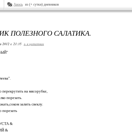
Авось
из (+ сутки) дневников
ИК ПОЛЕЗНОГО САЛАТИКА.
 2012 г. 21:35
+ в цитатник
ВЫЙ"
еева".
перекрутить на мясорубке,
лко порезать.
ать,соком залить свеклу.
 порезать
УСТА &
ИЙ &