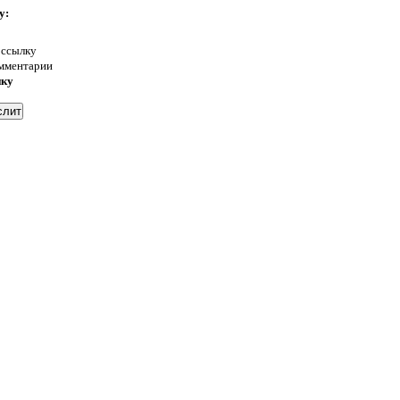
у:
 ссылку
омментарии
нку