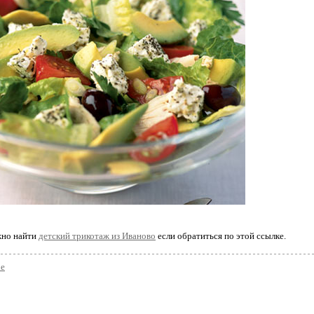
жно найти
детский трикотаж из Иваново
если обратиться по этой ссылке.
ое