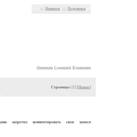
Нравится
Поделиться
Ответить
С цитатой
В цитатник
»
Страницы:
[1] [
Новые
]
уками запретил комментировать свои записи