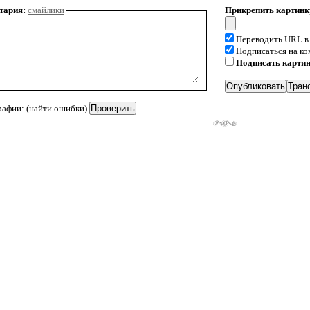
тария:
смайлики
Прикрепить картинк
Переводить URL в
Подписаться на к
Подписать карти
рафии: (найти ошибки)