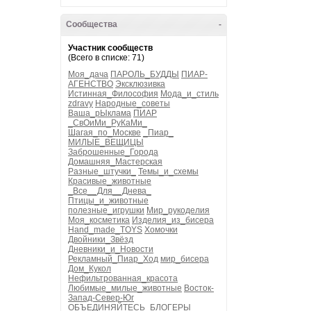
Сообщества
-
Участник сообществ
(Всего в списке: 71)
Моя_дача
ПАРОЛЬ_БУДДЫ
ПИАР-
АГЕНСТВО
Эксклюзивка
Истинная_Философия
Мода_и_стиль
zdravy
Народные_советы
Ваша_рЫклама
ПИАР
_СвОиМи_РуКаМи_
Шагая_по_Москве
_Пиар_
МИЛЫЕ_ВЕЩИЦЫ
Заброшенные_Города
Домашняя_Мастерская
Разные_штучки_
Темы_и_схемы
Красивые_животные
_Все__Для__Днева_
Птицы_и_животные
полезные_игрушки
Мир_рукоделия
Моя_косметика
Изделия_из_бисера
Hand_made_TOYS
Хомочки
Двойники_Звёзд
Дневники_и_Новости
Рекламный_Пиар_Ход
мир_бисера
Дом_Кукол
Нефильтрованная_красота
Любимые_милые_животные
Восток-
Запад-Север-Юг
ОБЪЕДИНЯЙТЕСЬ_БЛОГЕРЫ