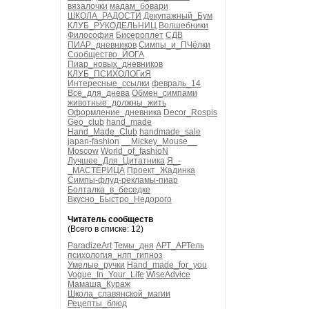
вязалочки
мадам_бовари
ШКОЛА_РАДОСТИ
Декупажный_Бум
КЛУБ_РУКОДЕЛЬНИЦ
Волшебники
Философия
Бисероплет
СДВ
ПИАР_дневников
Симпы_и_ПЧёлки
Сообщество_ЙОГА
Пиар_новых_дневников
КЛУБ_ПСИХОЛОГиЯ
Интересные_ссылки
февраль_14
Все_для_днева
Обмен_симпами
животные_должны_жить
Оформление_дневника
Decor_Rospis
Geo_club
hand_made
Hand_Made_Club
handmade_sale
japan-fashion
__Mickey_Mouse__
Moscow
World_of_fashioN
Лучшее_Для_Цитатника
Я_-
_МАСТЕРИЦА
Проект_Жадинка
Симпы-флуд-рекламы-пиар
Болталка_в_беседке
Вкусно_Быстро_Недорого
Читатель сообществ
(Всего в списке: 12)
ParadizeArt
Темы_дня
АРТ_АРТель
психология_нлп_гипноз
Умелые_ручки
Hand_made_for_you
Vogue_In_Your_Life
WiseAdvice
Мамаша_Кураж
Школа_славянской_магии
Рецепты_блюд