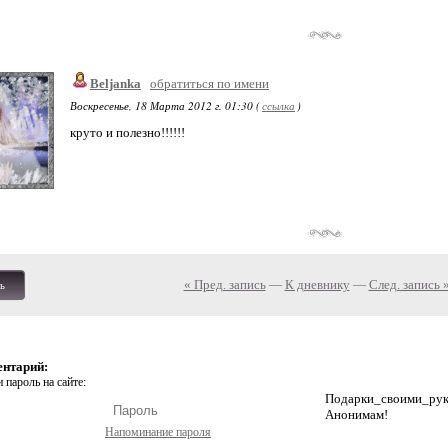
Beljanka
обратиться по имени
Воскресенье, 18 Марта 2012 г. 01:30 (
ссылка
)
круто и полезно!!!!!!
« Пред. запись
—
К дневнику
—
След. запись 
ь
ентарий:
 пароль на сайте:
Подарки_своими_р
Анонимам!
Напоминание пароля