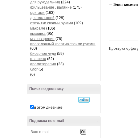
для рукодельниц
(224)
Текст коммен
фильцевание , валяние
(175)
оригами
(163)
для малышей
(129)
открытки своими руками
(109)
макраме
(106)
вышивка
(95)
мыловарение
(76)
проволочный креатив своими руками
Проверка орфог
(60)
бисерное чудо
(59)
пластика
(52)
ароматерапия
(23)
блог
(5)
(0)
Поиск по дневнику
-
в этом дневнике
Подписка по e-mail
-