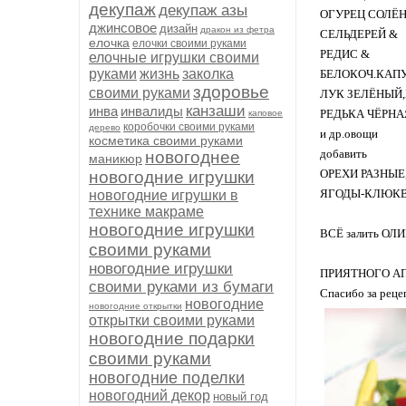
декупаж
декупаж азы
ОГУРЕЦ СОЛЁ
джинсовое
дизайн
дракон из фетра
СЕЛЬДЕРЕЙ &
елочка
елочки своими руками
РЕДИС &
елочные игрушки своими
руками
жизнь
заколка
БЕЛОКОЧ.КАП
здоровье
своими руками
ЛУК ЗЕЛЁНЫЙ
канзаши
инва
инвалиды
РЕДЬКА ЧЁРНАЯ 
каповое
коробочки своими руками
дерево
и др.овощи
косметика своими руками
добавить
новогоднее
маникюр
ОРЕХИ РАЗНЫЕ
новогодние игрушки
ЯГОДЫ-КЛЮКВУ
новогодние игрушки в
технике макраме
новогодние игрушки
ВСЁ залить ОЛ
своими руками
новогодние игрушки
ПРИЯТНОГО АП
своими руками из бумаги
Спасибо за реце
новогодние
новогодние открытки
открытки своими руками
новогодние подарки
своими руками
новогодние поделки
новогодний декор
новый год