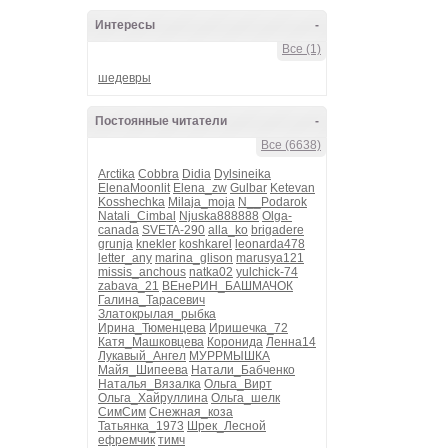
Интересы
-
Все (1)
шедевры
Постоянные читатели
-
Все (6638)
Arctika
Cobbra
Didia
Dylsineika
ElenaMoonlit
Elena_zw
Gulbar
Ketevan
Kosshechka
Milaja_moja
N__Podarok
Natali_Cimbal
Njuska888888
Olga-
canada
SVETA-290
alla_ko
brigadere
grunja
knekler
koshkarel
leonarda478
letter_any
marina_glison
marusya121
missis_anchous
natka02
yulchick-74
zabava_21
ВЕнеРИН_БАШМАЧОК
Галина_Тарасевич
Златокрылая_рыбка
Ирина_Тюменцева
Иришечка_72
Катя_Машковцева
Коронида
Ленна14
Лукавый_Ангел
МУРРМЫШКА
Майя_Шипеева
Натали_Бабченко
Наталья_Вязалка
Ольга_Вирт
Ольга_Хайруллина
Ольга_шелк
СимСим
Снежная_коза
Татьянка_1973
Шрек_Лесной
ефремчик
тимч