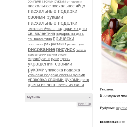
оригами своими руками
отношения
пасхальное
пасхальное яйцо
пасхальные подарки
своими руками
пасхальные поделки
подарки ко дню
плетеная бусина
св. валентина
подарок на день
прически
св. валентина
рак
растения
психология
рецепт суши
рисование
рисунок
свеча в
дереве
свечи своими руками
скрапбукинг
травы
суши
украшения своими
руками
упаковка подарка
упаковка подарка своими руками
упаковка своими руками
фетр
цветы из лент
цветы из ткани
Реклама.
В интернете мо
Музыка
-
Все (10)
Рубрики:
вкусн
Процитировано
8 раз