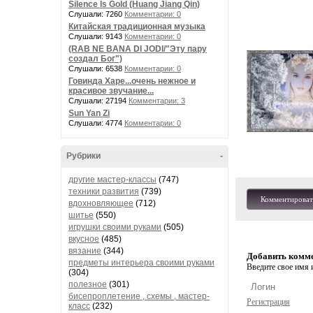
Silence Is Gold (Huang Jiang Qin)
Слушали: 7260
Комментарии: 0
Китайская традиционная музыка
Слушали: 9143
Комментарии: 0
(RAB NE BANA DI JODI/"Эту пару
создал Бог")
Слушали: 6538
Комментарии: 0
Говинда Харе...очень нежное и
красивое звучание...
Слушали: 27194
Комментарии: 3
Sun Yan Zi
Слушали: 4774
Комментарии: 0
Рубрики
-
другие мастер-классы
(747)
техники развития
(739)
Комментироват
вдохновляющее
(712)
шитье
(550)
игрушки своими руками
(505)
вкусное
(485)
вязание
(344)
Добавить комм
предметы интерьера своими руками
Введите свое имя и
(304)
полезное
(301)
бисепроплетение , схемы , мастер-
Регистрация
класс
(232)