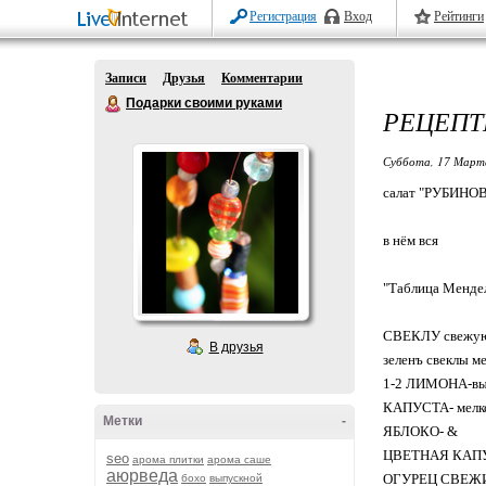
Регистрация
Вход
Рейтинги
Записи
Друзья
Комментарии
Подарки своими руками
РЕЦЕПТ
Суббота, 17 Марта
салат "РУБИНО
в нём вся
"Таблица Мендел
СВЕКЛУ свежую 
В друзья
зеленъ свеклы ме
1-2 ЛИМОНА-выж
КАПУСТА- мелко
Метки
-
ЯБЛОКО- &
ЦВЕТНАЯ КАП
seo
арома плитки
арома саше
аюрведа
ОГУРЕЦ СВЕЖ
бохо
выпускной