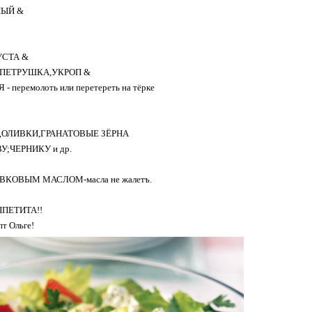
НЫЙ &
УСТА &
,ПЕТРУШКА,УКРОП &
- перемолоть или перетереть на тёрке
,ОЛИВКИ,ГРАНАТОВЫЕ ЗЁРНА
;ЧЕРНИКУ и др.
ИВКОВЫМ МАСЛОМ-масла не жалетъ.
ПЕТИТА!!
пт Ольге!