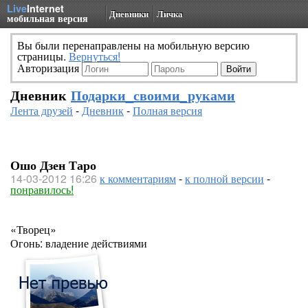
Live
Internet
Дневники
Личка
мобильная версия
Вы были перенаправлены на мобильную версию
страницы.
Вернуться!
Авторизация
Дневник
Подарки_своими_руками
Лента друзей
-
Дневник
-
Полная версия
Ошо Дзен Таро
14-03-2012 16:26
к комментариям
-
к полной версии
-
понравилось!
«Творец»
Огонь: владение действиями