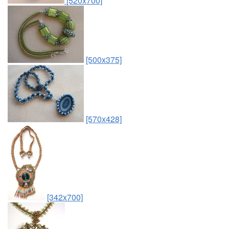
[520x700]
[500x375]
[570x428]
[342x700]