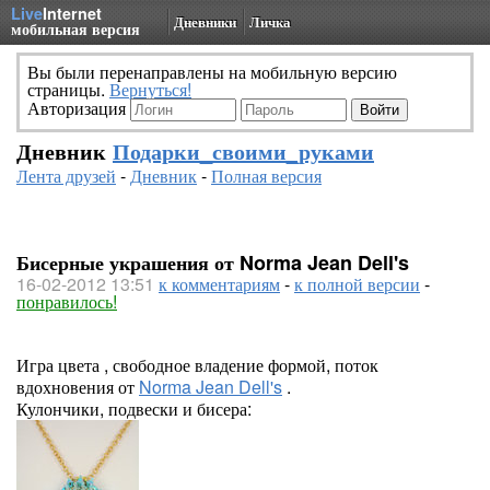
Live
Internet
Дневники
Личка
мобильная версия
Вы были перенаправлены на мобильную версию
страницы.
Вернуться!
Авторизация
Дневник
Подарки_своими_руками
Лента друзей
-
Дневник
-
Полная версия
Бисерные украшения от Norma Jean Dell's
16-02-2012 13:51
к комментариям
-
к полной версии
-
понравилось!
Игра цвета , свободное владение формой, поток
вдохновения от
Norma Jean Dell's
.
Кулончики, подвески и бисера: