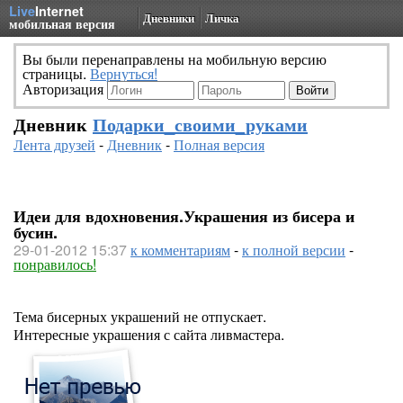
Live
Internet
Дневники
Личка
мобильная версия
Вы были перенаправлены на мобильную версию
страницы.
Вернуться!
Авторизация
Дневник
Подарки_своими_руками
Лента друзей
-
Дневник
-
Полная версия
Идеи для вдохновения.Украшения из бисера и
бусин.
29-01-2012 15:37
к комментариям
-
к полной версии
-
понравилось!
Тема бисерных украшений не отпускает.
Интересные украшения с сайта ливмастера.