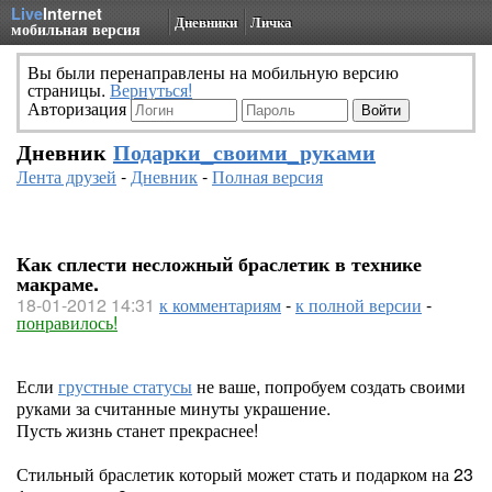
Live
Internet
Дневники
Личка
мобильная версия
Вы были перенаправлены на мобильную версию
страницы.
Вернуться!
Авторизация
Дневник
Подарки_своими_руками
Лента друзей
-
Дневник
-
Полная версия
Как сплести несложный браслетик в технике
макраме.
18-01-2012 14:31
к комментариям
-
к полной версии
-
понравилось!
Если
грустные статусы
не ваше, попробуем создать своими
руками за считанные минуты украшение.
Пусть жизнь станет прекраснее!
Стильный браслетик который может стать и подарком на 23