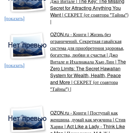
Джо Витале | The Key: The Missing
Secret for Attracting Anything You
Want | СЕКРЕТ (от соавтора "Тайны")
[показать]
|
OZON.ru - Книги | Жизнь без
ограничений. Секретная гавайская
система для приобретения здоровья,
богатства, любви и счастья | Джо
Витале и Ихалиакала Хью Лин | The
[показать]
Zero Limits: The Secret Hawaiian
System for Wealth, Health, Peace
and More | СЕКРЕТ (от соавтора
"Тайны") |
OZON.ru - Книги | Поступай как
женщина, думай как мужчина | Стив
Харви | Act Like a Lady - Think Like