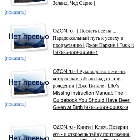
Зеланд, Чед Сарно |
[показать]
OZON.ru - | Послать все на ...
Парадоксальный путь к успеху и
процветанию | Джон Паркин | Fuck It
| 978-5-699-36566-1
[показать]
OZON.ru - | Руководство к жизни,
которое вам забыли выдать при
рождении | Джо Витале | Life's
Missing Instruction Manual: The
Guidebook You Should Have Been
[показать]
Given at Birth |978-5-399-00003-9
OZON.ru - Книги | Ключ. Поверни
его - и откроешь тайну притяжения |