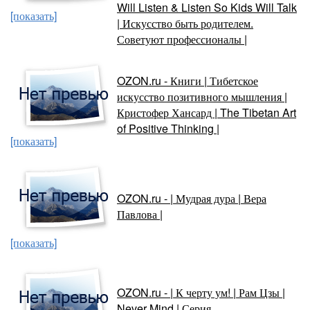
Will Listen & Listen So Kids Will Talk
[показать]
| Искусство быть родителем.
Советуют профессионалы |
OZON.ru - Книги | Тибетское
искусство позитивного мышления |
Кристофер Хансард | The Tibetan Art
of Positive Thinking |
[показать]
OZON.ru - | Мудрая дура | Вера
Павлова |
[показать]
OZON.ru - | К черту ум! | Рам Цзы |
Never Mind | Серия