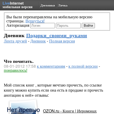
Live
Internet
Дневники
Личка
мобильная версия
Вы были перенаправлены на мобильную версию
страницы.
Вернуться!
Авторизация
Дневник
Подарки_своими_руками
Лента друзей
-
Дневник
-
Полная версия
Что почитать.
08-01-2012 17:58
к комментариям
-
к полной версии
-
понравилось!
Мой список книг , которые мечтаю прочесть, по ссылке
книгу можно купить если она есть в продаже и прочесть
анотацию к ней+ отзывы:
OZON.ru - Книги | Иеромонах