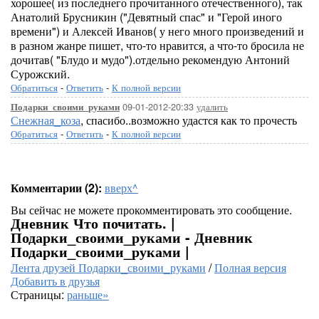
хорошее( из последнего прочитанного отечественного), так
Анатолий Брусникин ("Девятный спас" и "Герой иного
времени") и Алексей Иванов( у него много произведений и
в разном жанре пишет, что-то нравится, а что-то бросила не
дочитав( "Блудо и мудо").отдельно рекомендую Антоний
Сурожский.
Обратиться
-
Ответить
-
К полной версии
09-01-2012-20:33
удалить
Подарки_своими_руками
Снежная_коза
, спасибо..возможно удастся как то прочесть
Обратиться
-
Ответить
-
К полной версии
Комментарии (2):
вверх^
Вы сейчас не можете прокомментировать это сообщение.
Дневник Что почитать. |
Подарки_своими_руками - Дневник
Подарки_своими_руками |
Лента друзей Подарки_своими_руками
/
Полная версия
Добавить в друзья
Страницы:
раньше»