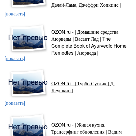
Далай-Лама, Джеффри Хопкинс |
[показать]
OZON.ru - | Домашние средства
Аюрведы | Васант Лад | The
Complete Book of Ayurvedic Home
Remedies | Аюрведа |
[показать]
OZON.ru - | Турбо-Суслик | Д.
Леушкин |
[показать]
OZON.ru - | Живая кухня.
Трансерфинг обновления | Вадим