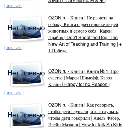
a Man | Психология. М & Ж |
[показать]
OZON.ru - Книги | Не рычите на
собаку! Книга о дрессировке людей,
животных и самого себя | Карен
Прайор | Don't Shoot the Dog: The
New Art of Teaching and Training | +
[показать]
1 Победа |
OZON.ru - Книги | Книга № 1. Про
счастье | Марси Шимофф, Кэрол
Клайн | Happy for no Reason |
[показать]
OZON.ru - Книги | Как говорить,
чтобы дети слушали, и как слушать,
чтобы дети говорили | Адель Фабер,
Элейн Мазлиш | How to Talk So Kids