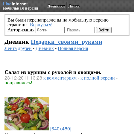
Live
Internet
Дневники
Личка
мобильная версия
Вы были перенаправлены на мобильную версию
страницы.
Вернуться!
Авторизация
Дневник
Подарки_своими_руками
Лента друзей
-
Дневник
-
Полная версия
Салат из курицы с руколой и овощами.
23-12-2011 13:28
к комментариям
-
к полной версии
-
понравилось!
[640x480]