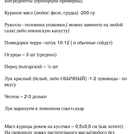
Ингредиенты (пропорции примерны):
Куриное мясо (любое: филе, грудка) -200 гр
Руколла - половина упаковки,( можно заменить на любой
салат,либо пекинскую капусту)
Помидорки черри –штук 10-12 ( и обычные сойдут)
Огурцы – 3 шт (средних)
Перец болгарский – ½ шт
Лук красный (белый, либо ОБЫЧНЫЙ) -1-2 луковицы - по
вкусу
Чеснок – 2-3 дольки
Лук маринуем в лимонном соке+сахар
Мясо курицы режем на кусочки – 0,5х0,5 см (как хотите).
На сковороду ложку растительного масла(любого без