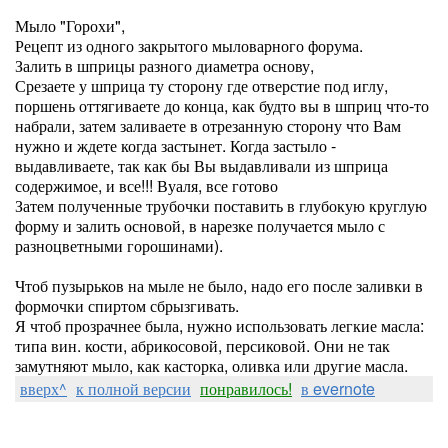
Мыло "Горохи",
Рецепт из одного закрытого мыловарного форума.
Залить в шприцы разного диаметра основу,
Срезаете у шприца ту сторону где отверстие под иглу,
поршень оттягиваете до конца, как будто вы в шприц что-то
набрали, затем заливаете в отрезанную сторону что Вам
нужно и ждете когда застынет. Когда застыло -
выдавливаете, так как бы Вы выдавливали из шприца
содержимое, и все!!! Вуаля, все готово
Затем полученные трубочки поставить в глубокую круглую
форму и залить основой, в нарезке получается мыло с
разноцветными горошинами).
Чтоб пузырьков на мыле не было, надо его после заливки в
формочки спиртом сбрызгивать.
Я чтоб прозрачнее была, нужно использовать легкие масла:
типа вин. кости, абрикосовой, персиковой. Они не так
замутняют мыло, как касторка, оливка или другие масла.
вверх^
к полной версии
понравилось!
в evernote