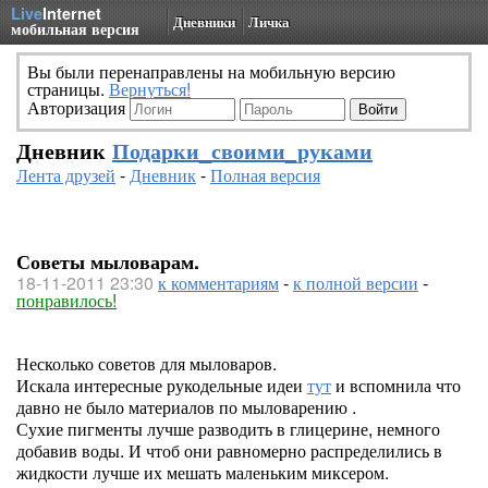
Live
Internet
Дневники
Личка
мобильная версия
Вы были перенаправлены на мобильную версию
страницы.
Вернуться!
Авторизация
Дневник
Подарки_своими_руками
Лента друзей
-
Дневник
-
Полная версия
Советы мыловарам.
18-11-2011 23:30
к комментариям
-
к полной версии
-
понравилось!
Несколько советов для мыловаров.
Искала интересные рукодельные идеи
тут
и вспомнила что
давно не было материалов по мыловарению .
Сухие пигменты лучше разводить в глицерине, немного
добавив воды. И чтоб они равномерно распределились в
жидкости лучше их мешать маленьким миксером.