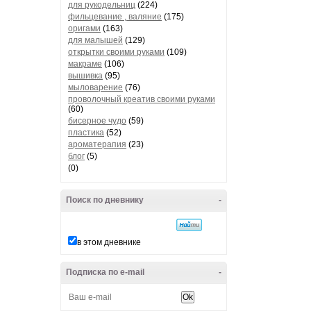
для рукодельниц
(224)
фильцевание , валяние
(175)
оригами
(163)
для малышей
(129)
открытки своими руками
(109)
макраме
(106)
вышивка
(95)
мыловарение
(76)
проволочный креатив своими руками
(60)
бисерное чудо
(59)
пластика
(52)
ароматерапия
(23)
блог
(5)
(0)
Поиск по дневнику
-
в этом дневнике
Подписка по e-mail
-