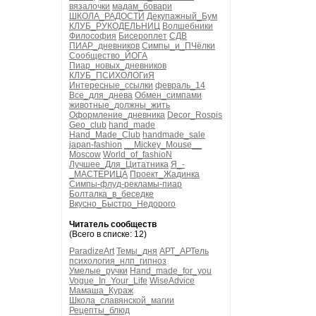
вязалочки
мадам_бовари
ШКОЛА_РАДОСТИ
Декупажный_Бум
КЛУБ_РУКОДЕЛЬНИЦ
Волшебники
Философия
Бисероплет
СДВ
ПИАР_дневников
Симпы_и_ПЧёлки
Сообщество_ЙОГА
Пиар_новых_дневников
КЛУБ_ПСИХОЛОГиЯ
Интересные_ссылки
февраль_14
Все_для_днева
Обмен_симпами
животные_должны_жить
Оформление_дневника
Decor_Rospis
Geo_club
hand_made
Hand_Made_Club
handmade_sale
japan-fashion
__Mickey_Mouse__
Moscow
World_of_fashioN
Лучшее_Для_Цитатника
Я_-
_МАСТЕРИЦА
Проект_Жадинка
Симпы-флуд-рекламы-пиар
Болталка_в_беседке
Вкусно_Быстро_Недорого
Читатель сообществ
(Всего в списке: 12)
ParadizeArt
Темы_дня
АРТ_АРТель
психология_нлп_гипноз
Умелые_ручки
Hand_made_for_you
Vogue_In_Your_Life
WiseAdvice
Мамаша_Кураж
Школа_славянской_магии
Рецепты_блюд