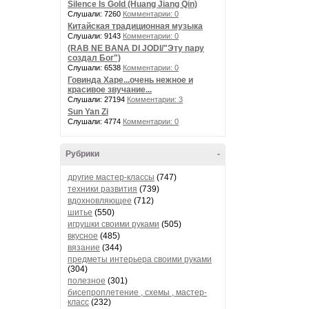
Silence Is Gold (Huang Jiang Qin)
Слушали: 7260
Комментарии: 0
Китайская традиционная музыка
Слушали: 9143
Комментарии: 0
(RAB NE BANA DI JODI/"Эту пару
создал Бог")
Слушали: 6538
Комментарии: 0
Говинда Харе...очень нежное и
красивое звучание...
Слушали: 27194
Комментарии: 3
Sun Yan Zi
Слушали: 4774
Комментарии: 0
Рубрики
-
другие мастер-классы
(747)
техники развития
(739)
вдохновляющее
(712)
шитье
(550)
игрушки своими руками
(505)
вкусное
(485)
вязание
(344)
предметы интерьера своими руками
(304)
полезное
(301)
бисепроплетение , схемы , мастер-
класс
(232)