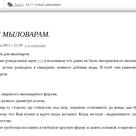
Авось
из (+ сутки) дневников
 МЫЛОВАРАМ.
я 2011 г. 23:29
+ в цитатник
ов для мыловаров.
ные рукодельные идеи
тут
и вспомнила что давно не было материалов по мылов
 лучше разводить в глицерине, немного добавив воды. И чтоб они равном
ером.
о закрытого мыловарного форума.
 разного диаметра основу,
ца ту сторону где отверстие под иглу, поршень оттягиваете до конца, как б
ону что Вам нужно и ждете когда застынет. Когда застыло - выдавливаете, 
 готово
е трубочки поставить в глубокую круглую форму и залить основой, в нарезке