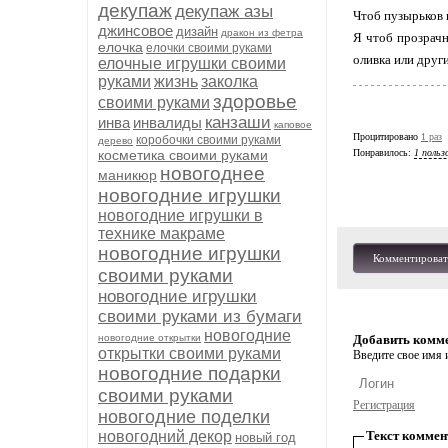
декупаж
декупаж азы
Чтоб пузырьков 
джинсовое
дизайн
дракон из фетра
Я чтоб прозрачн
елочка
елочки своими руками
оливка или други
елочные игрушки своими
руками
жизнь
заколка
здоровье
своими руками
канзаши
инва
инвалиды
каповое
Процитировано
1 раз
коробочки своими руками
дерево
косметика своими руками
Понравилось:
1 польз
новогоднее
маникюр
новогодние игрушки
новогодние игрушки в
технике макраме
новогодние игрушки
Комментироват
своими руками
новогодние игрушки
своими руками из бумаги
новогодние
новогодние открытки
Добавить комм
открытки своими руками
Введите свое имя и
новогодние подарки
своими руками
Регистрация
новогодние поделки
новогодний декор
Текст коммен
новый год