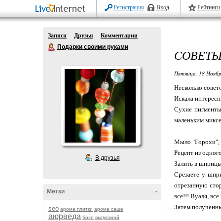
Регистрация
Вход
Рейтинги
Записи
Друзья
Комментарии
Подарки своими руками
СОВЕТЫ
Пятница, 18 Ноябр
Несколько совет
Искала интерес
Сухие пигменты
маленьким микс
Мыло "Горохи",
Рецепт из одног
В друзья
Залить в шприцы
Срезаете у шпри
отрезанную стор
Метки
-
все!!! Вуаля, все
Затем полученны
seo
арома плитки
арома саше
аюрведа
бохо
выпускной