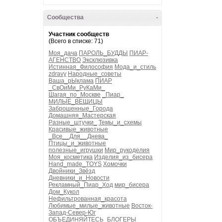
Сообщества
-
Участник сообществ
(Всего в списке: 71)
Моя_дача
ПАРОЛЬ_БУДДЫ
ПИАР-
АГЕНСТВО
Эксклюзивка
Истинная_Философия
Мода_и_стиль
zdravy
Народные_советы
Ваша_рЫклама
ПИАР
_СвОиМи_РуКаМи_
Шагая_по_Москве
_Пиар_
МИЛЫЕ_ВЕЩИЦЫ
Заброшенные_Города
Домашняя_Мастерская
Разные_штучки_
Темы_и_схемы
Красивые_животные
_Все__Для__Днева_
Птицы_и_животные
полезные_игрушки
Мир_рукоделия
Моя_косметика
Изделия_из_бисера
Hand_made_TOYS
Хомочки
Двойники_Звёзд
Дневники_и_Новости
Рекламный_Пиар_Ход
мир_бисера
Дом_Кукол
Нефильтрованная_красота
Любимые_милые_животные
Восток-
Запад-Север-Юг
ОБЪЕДИНЯЙТЕСЬ_БЛОГЕРЫ