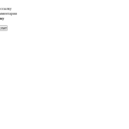
 ссылку
омментарии
нку