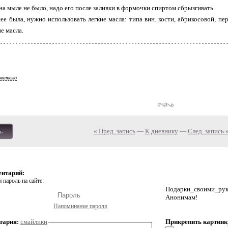
на мыле не было, надо его после заливки в формочки спиртом сбрызгивать.
ее была, нужно использовать легкие масла: типа вин. кости, абрикосовой, пе
е масла.
ователю
« Пред. запись
—
К дневнику
—
След. запись 
ь
ентарий:
 пароль на сайте:
Подарки_своими_р
Анонимам!
Напоминание пароля
тария:
смайлики
Прикрепить картинк