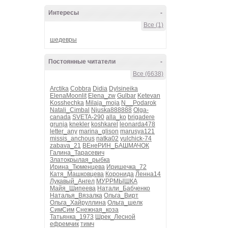
Интересы
-
Все (1)
шедевры
Постоянные читатели
-
Все (6638)
Arctika
Cobbra
Didia
Dylsineika
ElenaMoonlit
Elena_zw
Gulbar
Ketevan
Kosshechka
Milaja_moja
N__Podarok
Natali_Cimbal
Njuska888888
Olga-
canada
SVETA-290
alla_ko
brigadere
grunja
knekler
koshkarel
leonarda478
letter_any
marina_glison
marusya121
missis_anchous
natka02
yulchick-74
zabava_21
ВЕнеРИН_БАШМАЧОК
Галина_Тарасевич
Златокрылая_рыбка
Ирина_Тюменцева
Иришечка_72
Катя_Машковцева
Коронида
Ленна14
Лукавый_Ангел
МУРРМЫШКА
Майя_Шипеева
Натали_Бабченко
Наталья_Вязалка
Ольга_Вирт
Ольга_Хайруллина
Ольга_шелк
СимСим
Снежная_коза
Татьянка_1973
Шрек_Лесной
ефремчик
тимч