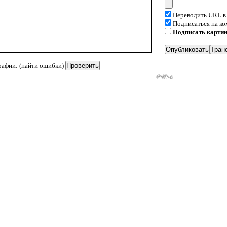
Переводить URL в
Подписаться на к
Подписать карти
рафии: (найти ошибки)