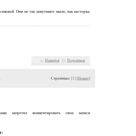
рсиковой. Они не так замутняют мыло, как касторка,
Нравится
Поделиться
»
Страницы:
[1] [
Новые
]
уками запретил комментировать свои записи
у: