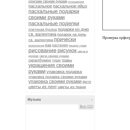
оригами своими руками
отношения
пасхальное
пасхальное яйцо
пасхальные подарки
своими руками
пасхальные поделки
подарки ко дню
плетеная бусина
св. валентина
подарок на день
Проверка орфог
прически
св. валентина
рак
растения
психология
рецепт суши
рисование
рисунок
свеча в
дереве
свечи своими руками
скрапбукинг
травы
суши
украшения своими
руками
упаковка подарка
упаковка подарка своими руками
упаковка своими руками
фетр
цветы из лент
цветы из ткани
Музыка
-
Все (10)