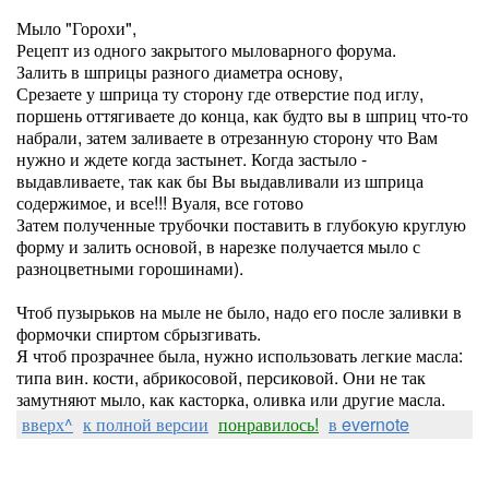
Мыло "Горохи",
Рецепт из одного закрытого мыловарного форума.
Залить в шприцы разного диаметра основу,
Срезаете у шприца ту сторону где отверстие под иглу,
поршень оттягиваете до конца, как будто вы в шприц что-то
набрали, затем заливаете в отрезанную сторону что Вам
нужно и ждете когда застынет. Когда застыло -
выдавливаете, так как бы Вы выдавливали из шприца
содержимое, и все!!! Вуаля, все готово
Затем полученные трубочки поставить в глубокую круглую
форму и залить основой, в нарезке получается мыло с
разноцветными горошинами).
Чтоб пузырьков на мыле не было, надо его после заливки в
формочки спиртом сбрызгивать.
Я чтоб прозрачнее была, нужно использовать легкие масла:
типа вин. кости, абрикосовой, персиковой. Они не так
замутняют мыло, как касторка, оливка или другие масла.
вверх^
к полной версии
понравилось!
в evernote