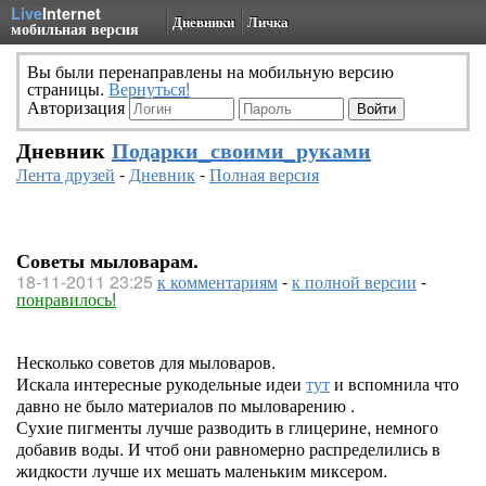
Live
Internet
Дневники
Личка
мобильная версия
Вы были перенаправлены на мобильную версию
страницы.
Вернуться!
Авторизация
Дневник
Подарки_своими_руками
Лента друзей
-
Дневник
-
Полная версия
Советы мыловарам.
18-11-2011 23:25
к комментариям
-
к полной версии
-
понравилось!
Несколько советов для мыловаров.
Искала интересные рукодельные идеи
тут
и вспомнила что
давно не было материалов по мыловарению .
Сухие пигменты лучше разводить в глицерине, немного
добавив воды. И чтоб они равномерно распределились в
жидкости лучше их мешать маленьким миксером.