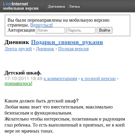
Live
Internet
Дневники
Личка
мобильная версия
Вы были перенаправлены на мобильную версию
страницы.
Вернуться!
Авторизация
Дневник
Подарки_своими_руками
Лента друзей
-
Дневник
-
Полная версия
Детский шкаф.
17-10-2011 18:49
к комментариям
-
к полной версии
-
понравилось!
Каким должен быть детский шкаф?
Любая мама знает что вместительным, максимально
безопасным и функциональным.
Желательно чтобы интересным, позитивным и радующим
глаз ребенка. То есть выполненный в приятных, не в коей
мере не мрачных тонах.