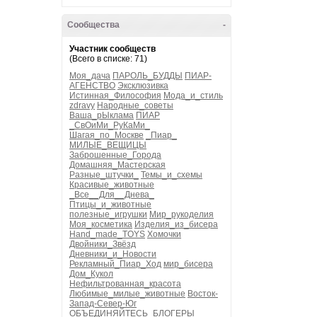
Сообщества
-
Участник сообществ
(Всего в списке: 71)
Моя_дача
ПАРОЛЬ_БУДДЫ
ПИАР-
АГЕНСТВО
Эксклюзивка
Истинная_Философия
Мода_и_стиль
zdravy
Народные_советы
Ваша_рЫклама
ПИАР
_СвОиМи_РуКаМи_
Шагая_по_Москве
_Пиар_
МИЛЫЕ_ВЕЩИЦЫ
Заброшенные_Города
Домашняя_Мастерская
Разные_штучки_
Темы_и_схемы
Красивые_животные
_Все__Для__Днева_
Птицы_и_животные
полезные_игрушки
Мир_рукоделия
Моя_косметика
Изделия_из_бисера
Hand_made_TOYS
Хомочки
Двойники_Звёзд
Дневники_и_Новости
Рекламный_Пиар_Ход
мир_бисера
Дом_Кукол
Нефильтрованная_красота
Любимые_милые_животные
Восток-
Запад-Север-Юг
ОБЪЕДИНЯЙТЕСЬ_БЛОГЕРЫ