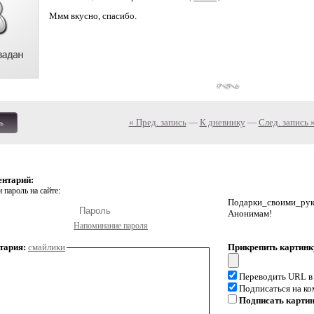
Ммм вкусно, спасибо.
« Пред. запись
—
К дневнику
—
След. запись 
ь
ентарий:
 пароль на сайте:
Подарки_своими_р
Анонимам!
Напоминание пароля
тария:
смайлики
Прикрепить картинк
Переводить URL в
Подписаться на к
Подписать карти