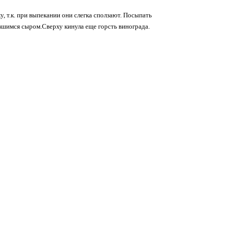
, т.к. при выпекании они слегка сползают. Посыпать
авшимся сыром.Сверху кинула еще горсть винограда.