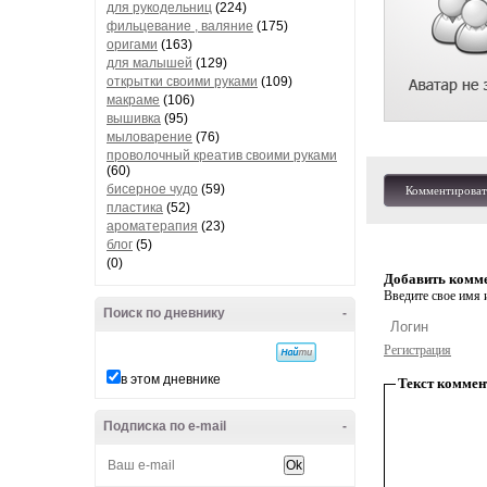
для рукодельниц
(224)
фильцевание , валяние
(175)
оригами
(163)
для малышей
(129)
открытки своими руками
(109)
макраме
(106)
вышивка
(95)
мыловарение
(76)
проволочный креатив своими руками
(60)
бисерное чудо
(59)
Комментироват
пластика
(52)
ароматерапия
(23)
блог
(5)
(0)
Добавить комм
Введите свое имя и
Поиск по дневнику
-
Регистрация
в этом дневнике
Текст коммен
Подписка по e-mail
-