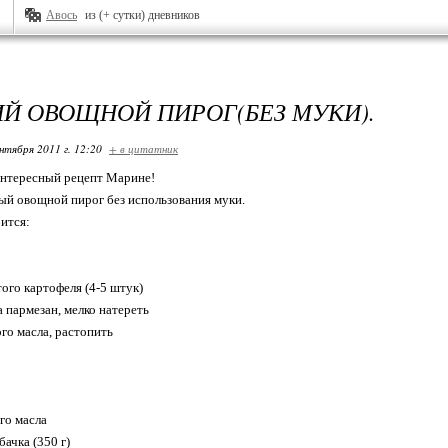
Авось
из (+ сутки) дневников
Й ОВОЩНОЙ ПИРОГ(БЕЗ МУКИ).
нтября 2011 г. 12:20
+ в цитатник
интересный рецепт Марине!
й овощной пирог без использования муки.
ится:
того картофеля (4-5 штук)
а пармезан, мелко натереть
ого масла, растопить
ого масла
бачка (350 г)