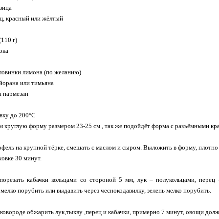
овица
ец, красный или жёлтый
110 г)
ока
оловинки лимона (по желанию)
айорана или тимьяна
а пармезан
вку до 200°C
м круглую форму размером 23-25 см , так же подойдёт форма с разъёмными кра
офель на крупной тёрке, смешать с маслом и сыром. Выложить в форму, плотно
ховке 30 минут.
 порезать кабачки кольцами со стороной 5 мм, лук – полукольцами, перец
 мелко порубить или выдавить через чеснокодавилку, зелень мелко порубить.
сковороде обжарить лук,тыкву ,перец и кабачки, примерно 7 минут, овощи дол