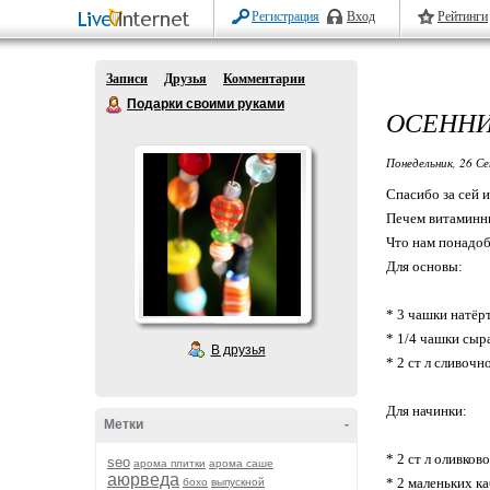
Регистрация
Вход
Рейтинги
Записи
Друзья
Комментарии
Подарки своими руками
ОСЕННИ
Понедельник, 26 Се
Спасибо за сей 
Печем витаминны
Что нам понадоб
Для основы:
* 3 чашки натёр
* 1/4 чашки сыр
В друзья
* 2 ст л сливочн
Для начинки:
Метки
-
* 2 ст л оливков
seo
арома плитки
арома саше
аюрведа
* 2 маленьких ка
бохо
выпускной