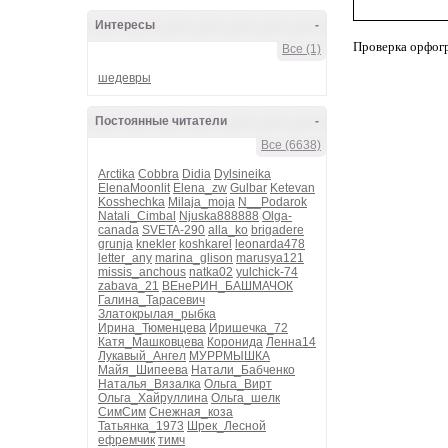
Интересы
-
Проверка орфог
Все (1)
шедевры
Постоянные читатели
-
Все (6638)
Arctika
Cobbra
Didia
Dylsineika
ElenaMoonlit
Elena_zw
Gulbar
Ketevan
Kosshechka
Milaja_moja
N__Podarok
Natali_Cimbal
Njuska888888
Olga-
canada
SVETA-290
alla_ko
brigadere
grunja
knekler
koshkarel
leonarda478
letter_any
marina_glison
marusya121
missis_anchous
natka02
yulchick-74
zabava_21
ВЕнеРИН_БАШМАЧОК
Галина_Тарасевич
Златокрылая_рыбка
Ирина_Тюменцева
Иришечка_72
Катя_Машковцева
Коронида
Ленна14
Лукавый_Ангел
МУРРМЫШКА
Майя_Шипеева
Натали_Бабченко
Наталья_Вязалка
Ольга_Вирт
Ольга_Хайруллина
Ольга_шелк
СимСим
Снежная_коза
Татьянка_1973
Шрек_Лесной
ефремчик
тимч