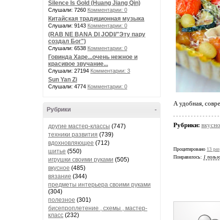
Silence Is Gold (Huang Jiang Qin)
Слушали: 7260
Комментарии: 0
Китайская традиционная музыка
Слушали: 9143
Комментарии: 0
(RAB NE BANA DI JODI/"Эту пару
создал Бог")
Слушали: 6538
Комментарии: 0
Говинда Харе...очень нежное и
красивое звучание...
Слушали: 27194
Комментарии: 3
Sun Yan Zi
Слушали: 4774
Комментарии: 0
А удобная, совр
Рубрики
-
Рубрики:
вкусн
другие мастер-классы
(747)
техники развития
(739)
вдохновляющее
(712)
Процитировано
13 раз
шитье
(550)
Понравилось:
1 польз
игрушки своими руками
(505)
вкусное
(485)
вязание
(344)
предметы интерьера своими руками
(304)
полезное
(301)
бисепроплетение , схемы , мастер-
класс
(232)