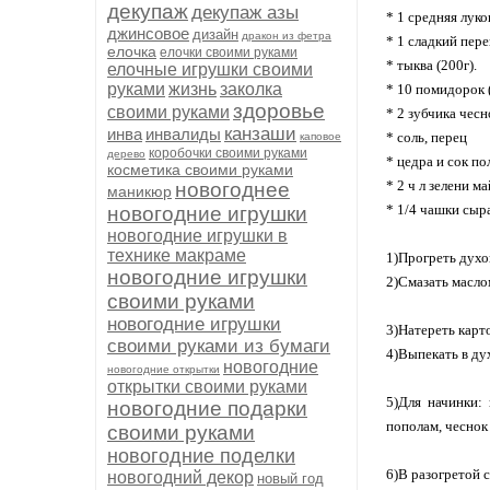
декупаж
декупаж азы
* 1 средняя лук
джинсовое
дизайн
дракон из фетра
* 1 сладкий пер
елочка
елочки своими руками
* тыква (200г).
елочные игрушки своими
руками
жизнь
заколка
* 10 помидорок (
здоровье
своими руками
* 2 зубчика чесн
канзаши
инва
инвалиды
* соль, перец
каповое
коробочки своими руками
дерево
* цедра и сок п
косметика своими руками
* 2 ч л зелени м
новогоднее
маникюр
* 1/4 чашки сыр
новогодние игрушки
новогодние игрушки в
технике макраме
1)Прогреть духо
новогодние игрушки
2)Смазать масло
своими руками
новогодние игрушки
3)Натереть карт
своими руками из бумаги
4)Выпекать в ду
новогодние
новогодние открытки
открытки своими руками
5)Для начинки:
новогодние подарки
пополам, чеснок
своими руками
новогодние поделки
6)В разогретой 
новогодний декор
новый год