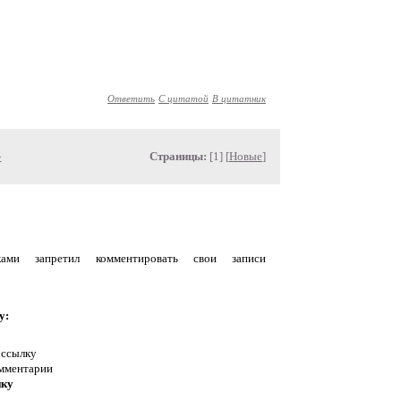
Ответить
С цитатой
В цитатник
»
Страницы:
[1] [
Новые
]
уками запретил комментировать свои записи
у:
 ссылку
омментарии
нку