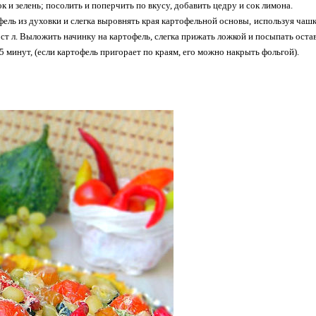
 и зелень; посолить и поперчить по вкусу, добавить цедру и сок лимона.
фель из духовки и слегка выровнять края картофельной основы, используя чашку
 ст л. Выложить начинку на картофель, слегка прижать ложкой и посыпать ост
5 минут, (если картофель пригорает по краям, его можно накрыть фольгой).