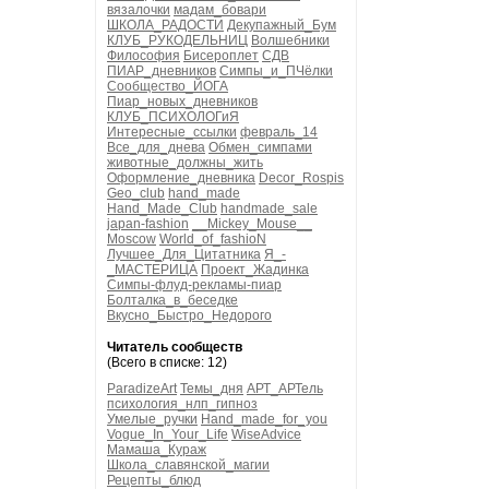
вязалочки
мадам_бовари
ШКОЛА_РАДОСТИ
Декупажный_Бум
КЛУБ_РУКОДЕЛЬНИЦ
Волшебники
Философия
Бисероплет
СДВ
ПИАР_дневников
Симпы_и_ПЧёлки
Сообщество_ЙОГА
Пиар_новых_дневников
КЛУБ_ПСИХОЛОГиЯ
Интересные_ссылки
февраль_14
Все_для_днева
Обмен_симпами
животные_должны_жить
Оформление_дневника
Decor_Rospis
Geo_club
hand_made
Hand_Made_Club
handmade_sale
japan-fashion
__Mickey_Mouse__
Moscow
World_of_fashioN
Лучшее_Для_Цитатника
Я_-
_МАСТЕРИЦА
Проект_Жадинка
Симпы-флуд-рекламы-пиар
Болталка_в_беседке
Вкусно_Быстро_Недорого
Читатель сообществ
(Всего в списке: 12)
ParadizeArt
Темы_дня
АРТ_АРТель
психология_нлп_гипноз
Умелые_ручки
Hand_made_for_you
Vogue_In_Your_Life
WiseAdvice
Мамаша_Кураж
Школа_славянской_магии
Рецепты_блюд